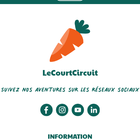
LeCourtCircuit
Scop Pains Dépaysants
La Ferme De La Casseline
Suivez nos aventures sur les réseaux sociaux
INFORMATION