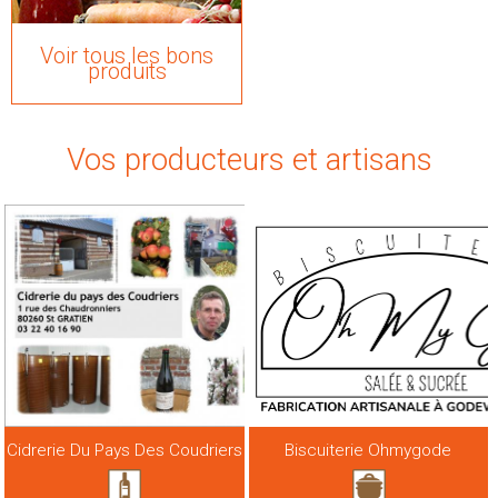
Voir tous les bons
produits
Vos producteurs et artisans
Cidrerie Du Pays Des Coudriers
Biscuiterie Ohmygode