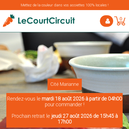
Mettez de la couleur dans vos assiettes 100% locales !
0
Cité Marianne
Rendez-vous le
mardi 18 août 2026 à partir de 04h00
pour commander !
Prochain retrait le
jeudi 27 août 2026 de 15h45 à
17h00