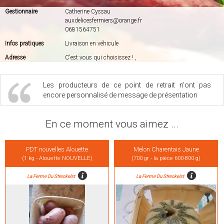
Gestionnaire
Catherine Cyssau
auxdelicesfermiers@orange.fr
0681564751
Infos pratiques
Livraison en véhicule
Adresse
C'est vous qui choisissez ! ,
Les producteurs de ce point de retrait n'ont pas
encore personnalisé de message de présentation
En ce moment vous aimez ...
PDT nouvelles Alouette
Melon Charentais Jaune
(1 kg - Alouette NOUVELLE)
(700 gr - la pièce 600-800 g)
La Ferme Du Streckelst
La Ferme Du Streckelst