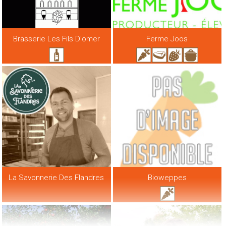
Brasserie Les Fils D'omer
Ferme Joos
La Savonnerie Des Flandres
Bioweppes