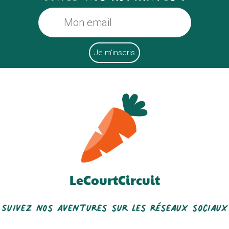
Ferme Fichaux
La Ferme Du Streckelst
LeCourtCircuit
Le Comptoir De Mon Enfance
Pierre Vandevelde
Suivez nos aventures sur les réseaux sociaux