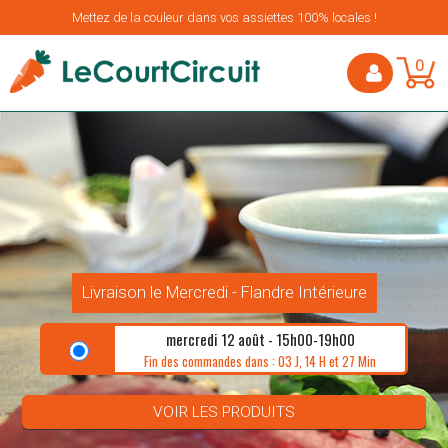
Mettez de la couleur dans vos assiettes 100% locales !
0
Livraison le Mercredi - Flandre Intérieure
mercredi 12 août - 15h00-19h00
Fin des commandes dans : 03 J, 14 H et 27 Min
VOIR LES PRODUITS