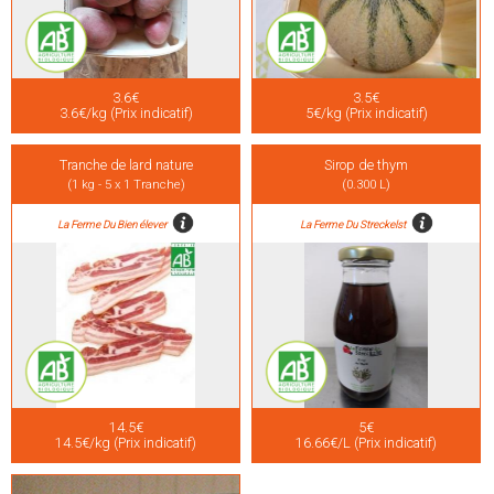
3.6€
3.5€
3.6€/kg (Prix indicatif)
5€/kg (Prix indicatif)
Tranche de lard nature
Sirop de thym
(1 kg - 5 x 1 Tranche)
(0.300 L)
La Ferme Du Bien élever
La Ferme Du Streckelst
14.5€
5€
14.5€/kg (Prix indicatif)
16.66€/L (Prix indicatif)