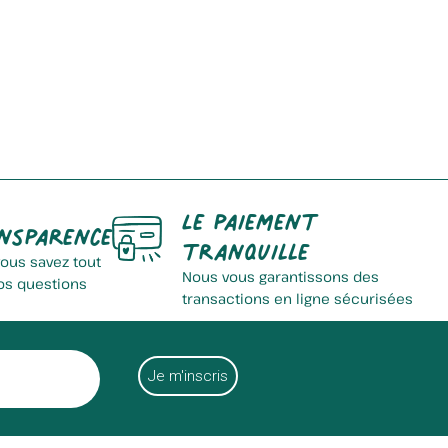
Bulles D'opale
Le paiement
nsparence
tranquille
vous savez tout
Nous vous garantissons des
os questions
transactions en ligne sécurisées
Ferme De La Gaillette