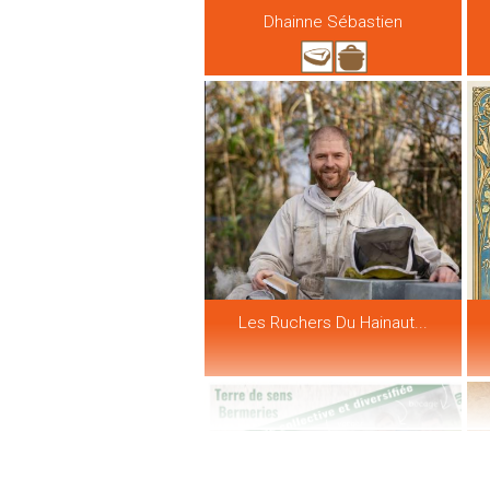
Dhainne Sébastien
Les Ruchers Du Hainaut...