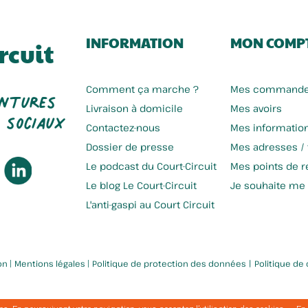
INFORMATION
MON COMP
rcuit
entures
Comment ça marche ?
Mes command
 sociaux
Livraison à domicile
Mes avoirs
Contactez-nous
Mes informatio
Dossier de presse
Mes adresses /
Biscuiterie Ohmygode
Les Chevrettes Du Terril
Le podcast du Court-Circuit
Mes points de re
Le blog Le Court-Circuit
Je souhaite me
L'anti-gaspi au Court Circuit
|
on
|
Mentions légales
|
Politique de protection des données
Politique de