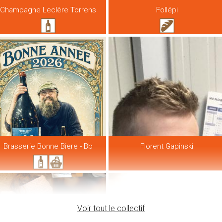
Champagne Leclère Torrens
Follépi
Brasserie Bonne Biere - Bb
Florent Gapinski
Voir tout le collectif