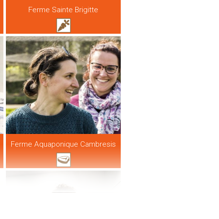
Ferme Sainte Brigitte
Ferme Aquaponique Cambresis