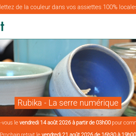
ettez de la couleur dans vos assiettes 100% locales
Rubika - La serre numérique
-vous le
vendredi 14 août 2026 à partir de 03h00
pour comm
Prochain retrait le
vendredi 21 août 2026 de 16h30 à 19h0