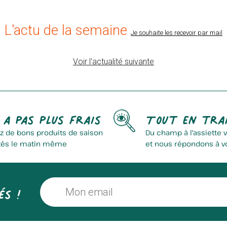
L'actu de la semaine
Je souhaite les recevoir par mail
Voir l'actualité suivante
La Fanfarine
Earl Vilbert Richard
 a pas plus frais
Tout en tra
z de bons produits de saison
Du champ à l'assiette 
tés le matin même
et nous répondons à v
és !
Elevage Des Rosieres
Chips Bellevue