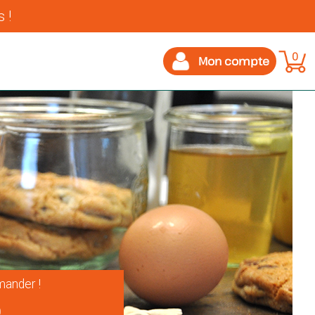
 !
0
Mon compte
ander !
0