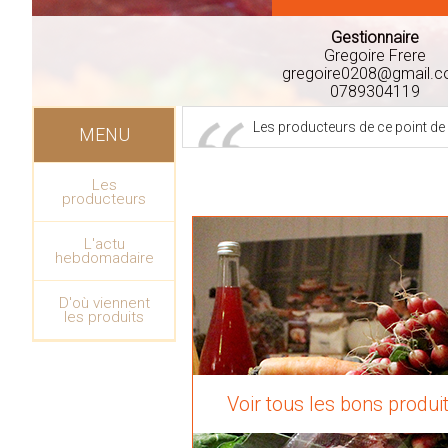
Gestionnaire
Gregoire Frere
gregoire0208@gmail.
0789304119
Les producteurs de ce point de
MENU
Les
producteurs
L'actu
hebdomadaire
D'où viennent
les produits
Voir tous les bons produi