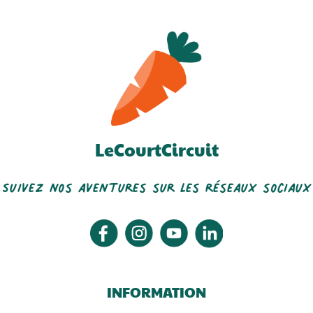
LeCourtCircuit
Les Ruchers Du Hainaut...
Les Champignons De La
Suivez nos aventures sur les réseaux sociaux
Rhônelle
INFORMATION