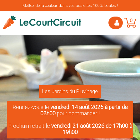
Mettez de la couleur dans vos assiettes 100% locales !
0
Les Jardins du Pluvinage
Rendez-vous le
vendredi 14 août 2026 à partir de
03h00
pour commander !
Prochain retrait le
vendredi 21 août 2026 de 17h00 à
19h00