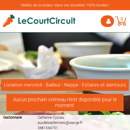
Mettez de la couleur dans vos assiettes 100% locales !
0
Livraison mercredi - Bailleul - Nieppe - Estaires et alentours
Aucun prochain créneau n'est disponible pour le
moment.
Gestionnaire
Catherine Cyssau
auxdelicesfermiers@orange.fr
0681564751