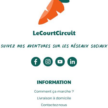
LeCourtCircuit
La Savonnerie Des Flandres
La Ferme Du Bien élever
Suivez nos aventures sur les réseaux sociaux
INFORMATION
Comment ça marche ?
Livraison à domicile
Contactez-nous
La Ferme Des Mions
La Ferme De La Casseline