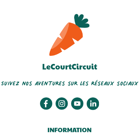
LeCourtCircuit
Earl Vilbert Richard
Les Champignons De La
Suivez nos aventures sur les réseaux sociaux
Rhônelle
INFORMATION