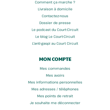
Comment ça marche ?
Livraison à domicile
Contactez-nous
Scea Mazingarbe
Follépi
Dossier de presse
Le podcast du Court-Circuit
Le blog Le Court-Circuit
L'anti-gaspi au Court Circuit
MON COMPTE
Mes commandes
Mes avoirs
Mes informations personnelles
J Dubois Horticulteur
La Ferme De La Casseline
Mes adresses / téléphones
Mes points de retrait
Je souhaite me déconnecter