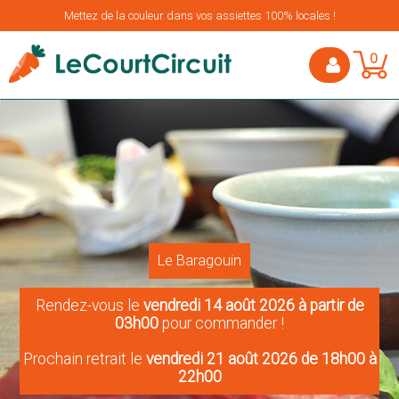
Mettez de la couleur dans vos assiettes 100% locales !
0
Le Baragouin
Rendez-vous le
vendredi 14 août 2026 à partir de
03h00
pour commander !
Prochain retrait le
vendredi 21 août 2026 de 18h00 à
22h00