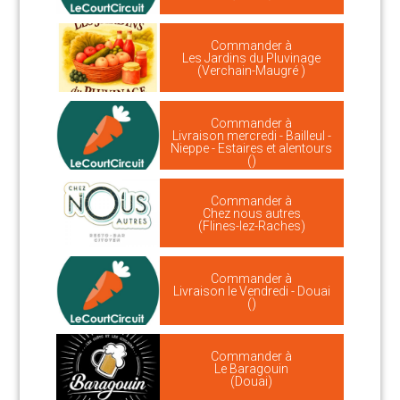
Commander à
Les Jardins du Pluvinage
(Verchain-Maugré )
Commander à
Livraison mercredi - Bailleul -
Nieppe - Estaires et alentours
()
Commander à
Chez nous autres
(Flines-lez-Raches)
Commander à
Livraison le Vendredi - Douai
()
Commander à
Le Baragouin
(Douai)