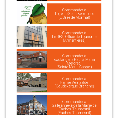
Commander à
Terre de Sens Bermeries
(L'Orée de Mormal)
Commander à
Le REX, Office de Tourisme
(Armentières)
Commander à
Boulangerie Paul & Maria
Mercredi
(Sainte-Marie-Cappel)
Commander à
Ferme Vernaelde
(Coudekerque-Branche)
Commander à
Salle annexe de la Mairie de
Faches-Thumesnil
(Faches-Thumesnil)