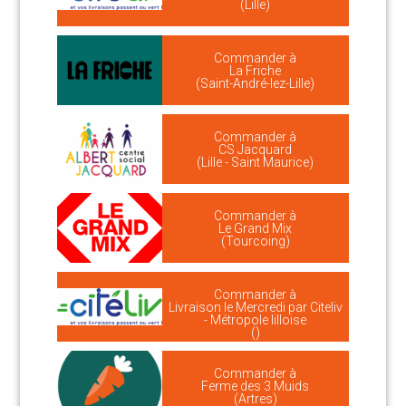
(Lille)
Commander à
La Friche
(Saint-André-lez-Lille)
Commander à
CS Jacquard
(Lille - Saint Maurice)
Commander à
Le Grand Mix
(Tourcoing)
Commander à
Livraison le Mercredi par Citeliv
- Métropole lilloise
()
Commander à
Ferme des 3 Muids
(Artres)