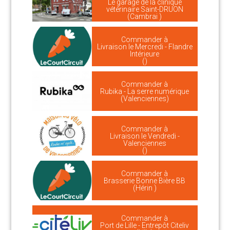
Le garage de la clinique
vétérinaire Saint-DRUON
(Cambrai )
Commander à
Livraison le Mercredi - Flandre
Intérieure
()
Commander à
Rubika - La serre numérique
(Valenciennes)
Commander à
Livraison le Vendredi -
Valenciennes
()
Commander à
Brasserie Bonne Bière BB
(Hérin )
Commander à
Port de Lille - Entrepôt Citeliv