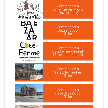
Commander à
La Ferme des Mions
(Hazebrouck)
Commander à
Bazaar St-So
(Lille)
Commander à
Côté Ferme Mercredi
(Saint-Jans-Cappel)
Commander à
Gare Lille-Flandres
(Lille)
Commander à
Place Sébastopol
(Lille)