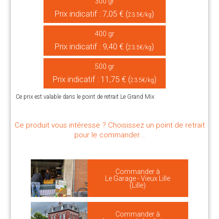
300 gr
Prix indicatif : 7,05 € (
)
23.5€/kg
400 gr
Prix indicatif : 9,40 € (
)
23.5€/kg
500 gr
Prix indicatif : 11,75 € (
)
23.5€/kg
Ce prix est valable dans le point de retrait Le Grand Mix
Ce produit vous intéresse ? Choisissez un point de retrait
pour le commander...
Commander à
Le Garage - Vieux Lille
(Lille)
Commander à