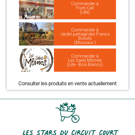
Commander à
Fives Cail
(Lille)
Commander à
Jardin partagé des Francs
Boisés
(Mouvaux )
Commander à
Les Sales Mômes
(Lille - Bois Blancs)
Consulter les produits en vente actuellement
Les stars du circuit court