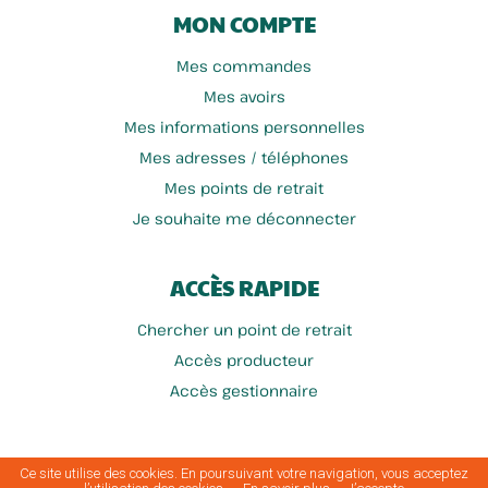
MON COMPTE
Mes commandes
Mes avoirs
Mes informations personnelles
Mes adresses / téléphones
Mes points de retrait
Je souhaite me déconnecter
ACCÈS RAPIDE
Chercher un point de retrait
Accès producteur
Accès gestionnaire
Ce site utilise des cookies. En poursuivant votre navigation, vous acceptez
Conditions générales
Mentions
Politique de protection des
Politique de
A
Plan du
|
|
|
|
|
d'utilisation
légales
données
cookies
propos
site