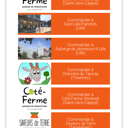
(Saint-Jans-Cappel)
Commander à
Gare Lille-Flandres
(Lille)
Commander à
Auberge de Jeunesse HI Lille
(Lille)
Commander à
Chèvrerie du Tannay
(Thiennes)
Commander à
Côté Ferme Vendredi
(Saint-Jans-Cappel)
Commander à
Saveurs de Terre
(Terdeghem)