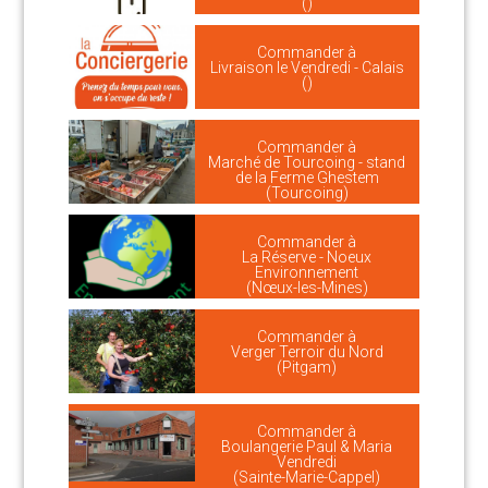
()
Commander à
Livraison le Vendredi - Calais
()
Commander à
Marché de Tourcoing - stand
de la Ferme Ghestem
(Tourcoing)
Commander à
La Réserve - Noeux
Environnement
(Nœux-les-Mines)
Commander à
Verger Terroir du Nord
(Pitgam)
Commander à
Boulangerie Paul & Maria
Vendredi
(Sainte-Marie-Cappel)