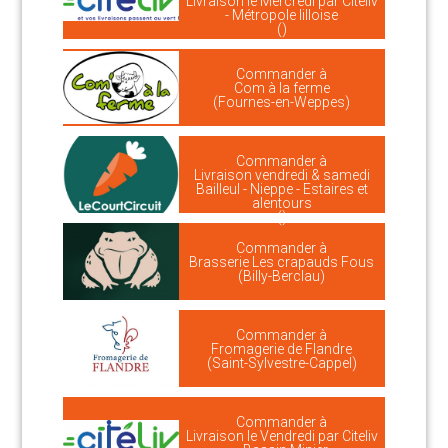
Livraison le Mercredi par Citeliv
- Métropole lilloise
()
Commander à
Com à la ferme
(Fournes-en-Weppes)
Commander à
Livraison vendredi & samedi
Bailleul - Nieppe - Estaires et
alentours
()
Commander à
Brasserie Les crapauds Fous
(Billy-Berclau)
Commander à
Fromagerie de Flandre
(Saint-Sylvestre-Cappel)
Commander à
Livraison le Vendredi par Citeliv