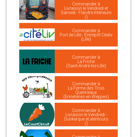
Commander à
Livraison le Vendredi et
Samedi - Flandre Intérieure
()
Commander à
Port de Lille - Entrepôt Citeliv
(Lille)
Commander à
La Friche
(Saint-André-lez-Lille)
Commander à
La Ferme des Trois
Quenneaux
(Ennetières-en-Weppes)
Commander à
Livraison le Vendredi -
Dunkerque et alentours
()