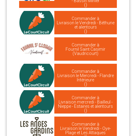
- Bassin Minier
()
Commander à
Livraison le Vendredi - Béthune
et alentours
()
Commander à
Fournil Saint Casimir
(Vaudricourt)
Commander à
Livraison le Mercredi - Flandre
Intérieure
()
Commander à
Livraison mercredi - Bailleul -
Nieppe - Estaires et alentours
()
Commander à
Livraison le Vendredi - Oye-
Plage et Les Attaques