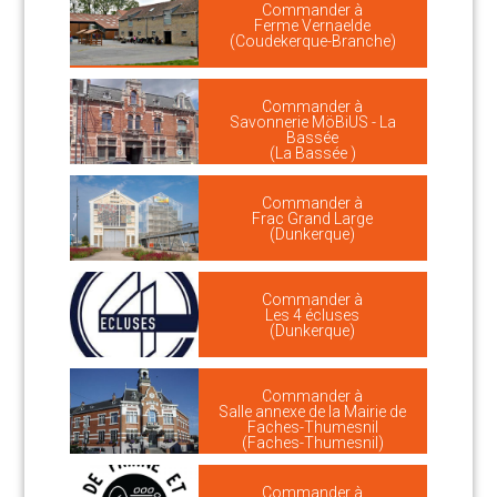
Commander à
Ferme Vernaelde
(Coudekerque-Branche)
Commander à
Savonnerie MöBiUS - La
Bassée
(La Bassée )
Commander à
Frac Grand Large
(Dunkerque)
Commander à
Les 4 écluses
(Dunkerque)
Commander à
Salle annexe de la Mairie de
Faches-Thumesnil
(Faches-Thumesnil)
Commander à