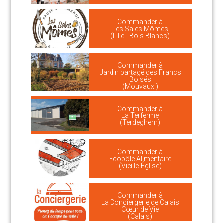
Commander à
Les Sales Mômes
(Lille - Bois Blancs)
Commander à
Jardin partagé des Francs
Boisés
(Mouvaux )
Commander à
La Terferme
(Terdeghem)
Commander à
Ecopôle Alimentaire
(Vieille-Église)
Commander à
La Conciergerie de Calais
Cœur de Vie
(Calais)