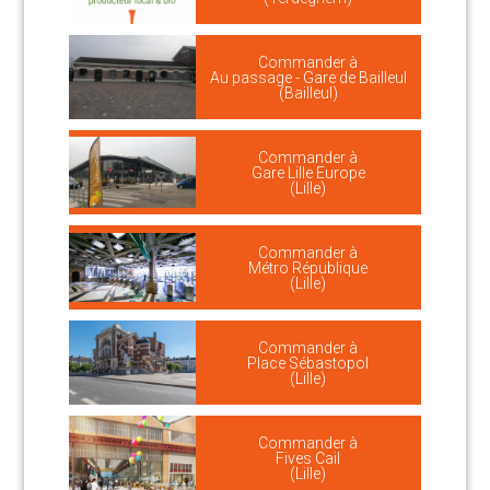
Commander à
Au passage - Gare de Bailleul
(Bailleul)
Commander à
Gare Lille Europe
(Lille)
Commander à
Métro République
(Lille)
Commander à
Place Sébastopol
(Lille)
Commander à
Fives Cail
(Lille)