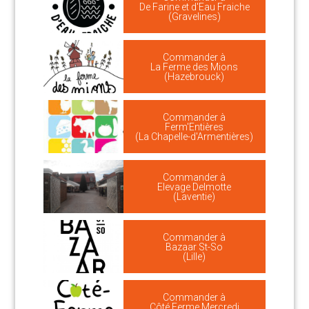
De Farine et d'Eau Fraiche
(Gravelines)
Commander à
La Ferme des Mions
(Hazebrouck)
Commander à
Ferm'Entières
(La Chapelle-d'Armentières)
Commander à
Elevage Delmotte
(Laventie)
Commander à
Bazaar St-So
(Lille)
Commander à
Côté Ferme Mercredi