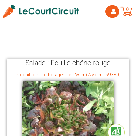
0
Salade : Feuille chêne rouge
Produit par : Le Potager De L'yser (Wylder - 59380)