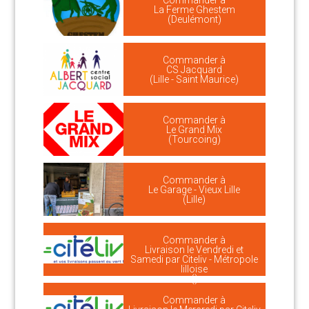
Commander à
La Ferme Ghestem
(Deulémont)
Commander à
CS Jacquard
(Lille - Saint Maurice)
Commander à
Le Grand Mix
(Tourcoing)
Commander à
Le Garage - Vieux Lille
(Lille)
Commander à
Livraison le Vendredi et
Samedi par Citeliv - Métropole
lilloise
()
Commander à