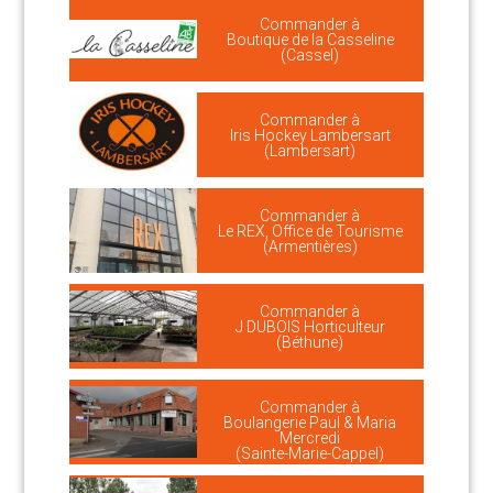
Commander à
Boutique de la Casseline
(Cassel)
Commander à
Iris Hockey Lambersart
(Lambersart)
Commander à
Le REX, Office de Tourisme
(Armentières)
Commander à
J DUBOIS Horticulteur
(Béthune)
Commander à
Boulangerie Paul & Maria
Mercredi
(Sainte-Marie-Cappel)