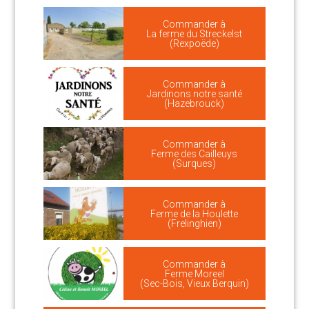
Commander à
La ferme du Streckelst
(Rexpoëde)
Commander à
Jardinons notre santé
(Hazebrouck)
Commander à
Ferme des Cailleuys
(Surques)
Commander à
Ferme de la Houlette
(Frelinghien)
Commander à
Ferme Moreel
(Sec-Bois, Vieux Berquin)