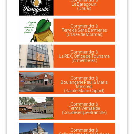
Commander à
Le Baragouin
(Douai)
Commander à
Terre de Sens Bermeries
(L'Orée de Mormal)
Commander à
Le REX, Office de Tourisme
(Armentières)
Commander à
Boulangerie Paul & Maria
Mercredi
(Sainte-Marie-Cappel)
Commander à
Ferme Vernaelde
(Coudekerque-Branche)
Commander à