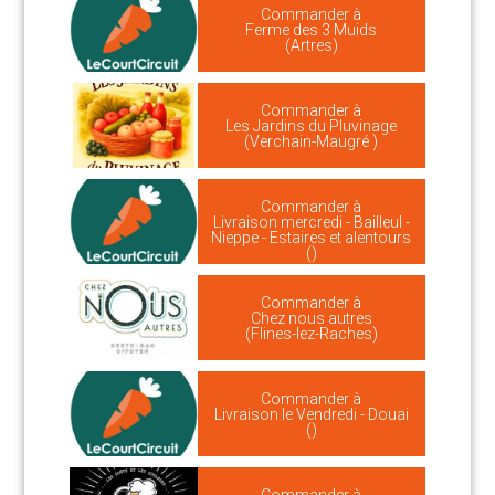
Commander à
Ferme des 3 Muids
(Artres)
Commander à
Les Jardins du Pluvinage
(Verchain-Maugré )
Commander à
Livraison mercredi - Bailleul -
Nieppe - Estaires et alentours
()
Commander à
Chez nous autres
(Flines-lez-Raches)
Commander à
Livraison le Vendredi - Douai
()