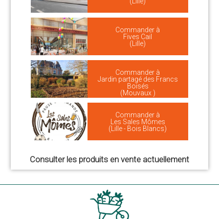
(Lille)
Commander à
Fives Cail
(Lille)
Commander à
Jardin partagé des Francs
Boisés
(Mouvaux )
Commander à
Les Sales Mômes
(Lille - Bois Blancs)
Consulter les produits en vente actuellement