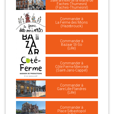
Salle annexe de la Mairie de
Faches-Thumesnil
(Faches-Thumesnil)
Commander à
La Ferme des Mions
(Hazebrouck)
Commander à
Bazaar St-So
(Lille)
Commander à
Côté Ferme Mercredi
(Saint-Jans-Cappel)
Commander à
Gare Lille-Flandres
(Lille)
Commander à
Place Sébastopol