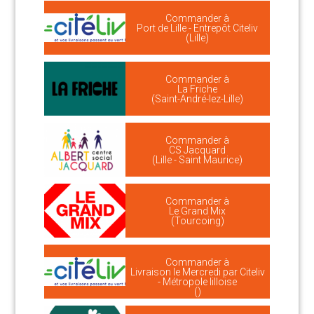
Commander à
Port de Lille - Entrepôt Citeliv
(Lille)
Commander à
La Friche
(Saint-André-lez-Lille)
Commander à
CS Jacquard
(Lille - Saint Maurice)
Commander à
Le Grand Mix
(Tourcoing)
Commander à
Livraison le Mercredi par Citeliv
- Métropole lilloise
()