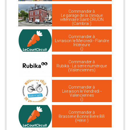
Commander à
Le garage de la clinique
vétérinaire Saint-DRUON
(Cambrai )
Commander à
Livraison le Mercredi - Flandre
Intérieure
()
Commander à
Rubika - La serre numérique
(Valenciennes)
Commander à
Livraison le Vendredi -
Valenciennes
()
Commander à
Brasserie Bonne Bière BB
(Hérin )