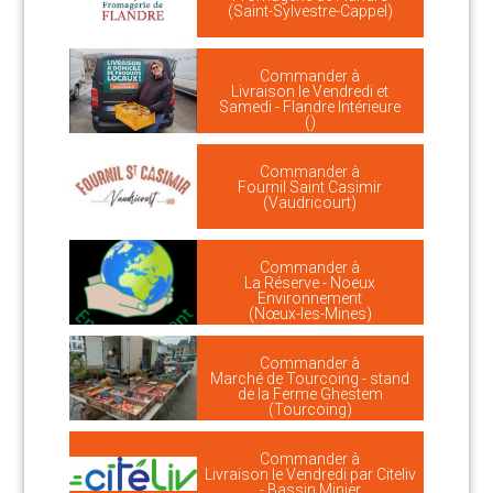
(Saint-Sylvestre-Cappel)
Commander à
Livraison le Vendredi et
Samedi - Flandre Intérieure
()
Commander à
Fournil Saint Casimir
(Vaudricourt)
Commander à
La Réserve - Noeux
Environnement
(Nœux-les-Mines)
Commander à
Marché de Tourcoing - stand
de la Ferme Ghestem
(Tourcoing)
Commander à
Livraison le Vendredi par Citeliv
- Bassin Minier