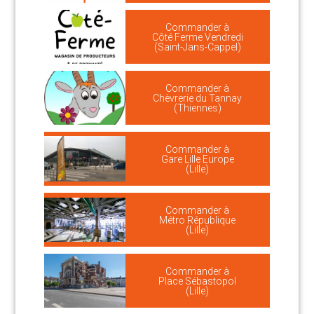
Commander à
Côté Ferme Vendredi
(Saint-Jans-Cappel)
Commander à
Chèvrerie du Tannay
(Thiennes)
Commander à
Gare Lille Europe
(Lille)
Commander à
Métro République
(Lille)
Commander à
Place Sébastopol
(Lille)