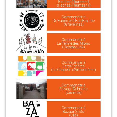
Faches-Thumesnil
(Faches-Thumesnil)
Commander à
De Farine et d'Eau Fraiche
(Gravelines)
Commander à
La Ferme des Mions
(Hazebrouck)
Commander à
Ferm'Entières
(La Chapelle-d'Armentières)
Commander à
Elevage Delmotte
(Laventie)
Commander à
Bazaar St-So
(Lille)