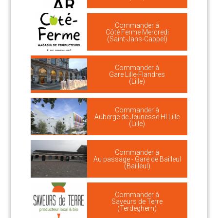
Commander à
Côté Ferme Mercredi
(Saint-Jans-Cappel)
Commander à
Gare Lille-Flandres
(Lille)
Commander à
Auberge de Jeunesse HI Lille
(Lille)
Commander à
Au passage - Gare de Bailleul
(Bailleul)
Commander à
Saveurs de Terre
(Terdeghem)