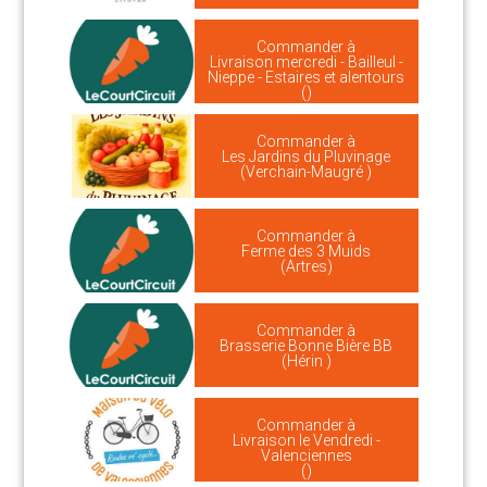
Commander à
Livraison mercredi - Bailleul -
Nieppe - Estaires et alentours
()
Commander à
Les Jardins du Pluvinage
(Verchain-Maugré )
Commander à
Ferme des 3 Muids
(Artres)
Commander à
Brasserie Bonne Bière BB
(Hérin )
Commander à
Livraison le Vendredi -
Valenciennes
()