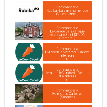
Commander à
Rubika - La serre numérique
(Valenciennes)
Commander à
Le garage de la clinique
vétérinaire Saint-DRUON
(Cambrai )
Commander à
Livraison le Mercredi - Flandre
Intérieure
()
Commander à
Livraison le Vendredi - Béthune
et alentours
()
Commander à
Ferme des Cailleuys
(Surques)