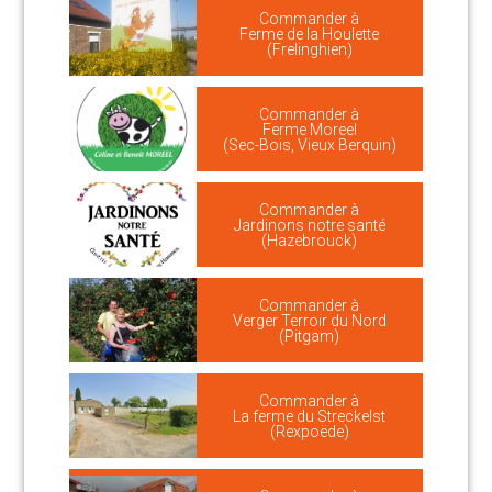
Commander à
Ferme de la Houlette
(Frelinghien)
Commander à
Ferme Moreel
(Sec-Bois, Vieux Berquin)
Commander à
Jardinons notre santé
(Hazebrouck)
Commander à
Verger Terroir du Nord
(Pitgam)
Commander à
La ferme du Streckelst
(Rexpoëde)