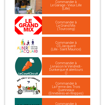
Commander à
Le Garage - Vieux Lille
(Lille)
Commander à
Le Grand Mix
(Tourcoing)
Commander à
CS Jacquard
(Lille - Saint Maurice)
Commander à
Livraison le Vendredi -
Dunkerque et alentours
()
Commander à
La Ferme des Trois
Quenneaux
(Ennetières-en-Weppes)
Commander à