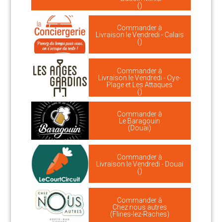
()
Commander à
Livraison le Vendredi - Calais
()
Commander à
Livraison le Vendredi - Oye-
Plage et Les Attaques
()
Commander à
Le Baragouin
(Douai)
Commander à
Livraison le Vendredi - Douai
()
Commander à
Chez nous autres
(Flines-lez-Raches)