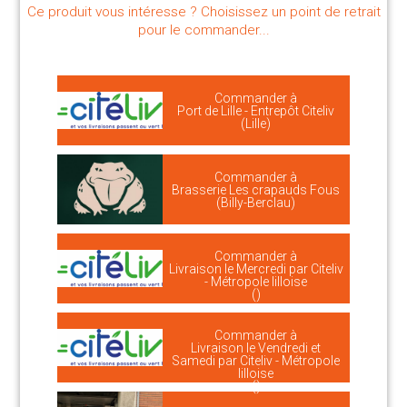
Ce produit vous intéresse ? Choisissez un point de retrait
pour le commander...
Commander à
Port de Lille - Entrepôt Citeliv
(Lille)
Commander à
Brasserie Les crapauds Fous
(Billy-Berclau)
Commander à
Livraison le Mercredi par Citeliv
- Métropole lilloise
()
Commander à
Livraison le Vendredi et
Samedi par Citeliv - Métropole
lilloise
()