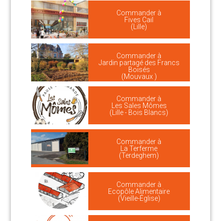
Commander à
Fives Cail
(Lille)
Commander à
Jardin partagé des Francs
Boisés
(Mouvaux )
Commander à
Les Sales Mômes
(Lille - Bois Blancs)
Commander à
La Terferme
(Terdeghem)
Commander à
Ecopôle Alimentaire
(Vieille-Église)