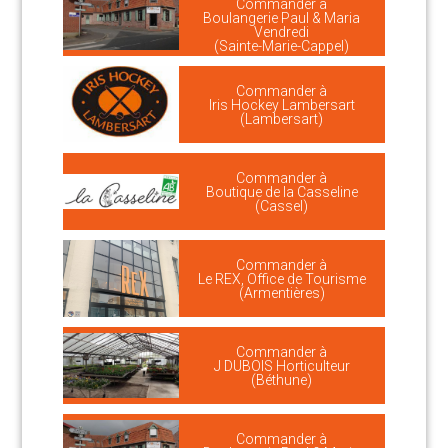
Commander à
Boulangerie Paul & Maria
Vendredi
(Sainte-Marie-Cappel)
Commander à
Iris Hockey Lambersart
(Lambersart)
Commander à
Boutique de la Casseline
(Cassel)
Commander à
Le REX, Office de Tourisme
(Armentières)
Commander à
J DUBOIS Horticulteur
(Béthune)
Commander à