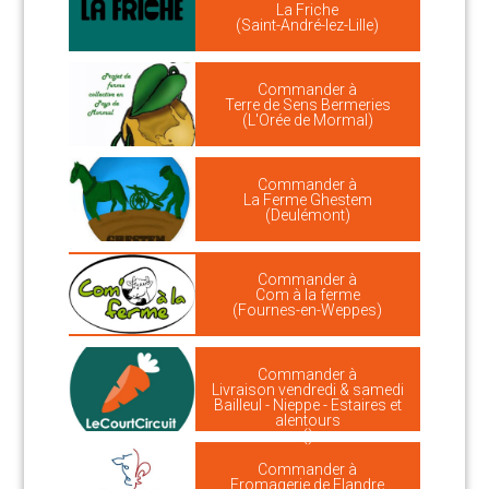
La Friche
(Saint-André-lez-Lille)
Commander à
Terre de Sens Bermeries
(L'Orée de Mormal)
Commander à
La Ferme Ghestem
(Deulémont)
Commander à
Com à la ferme
(Fournes-en-Weppes)
Commander à
Livraison vendredi & samedi
Bailleul - Nieppe - Estaires et
alentours
()
Commander à
Fromagerie de Flandre