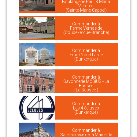
Boulangerie Paul & Maria
Mercredi
(Sainte-Marie-Cappel)
Commander à
Ferme Vernaelde
(Coudekerque-Branche)
Commander à
Frac Grand Large
(Dunkerque)
Commander à
Savonnerie MöBiUS - La
Bassée
(La Bassée )
Commander à
Les 4 écluses
(Dunkerque)
Commander à
Salle annexe de la Mairie de