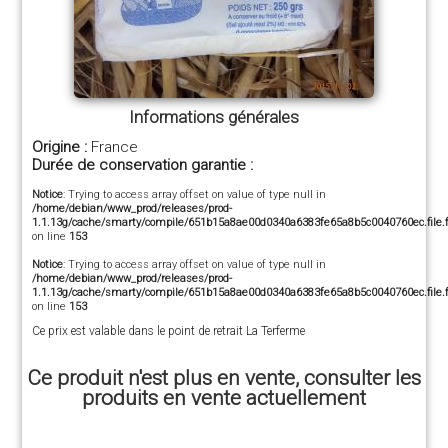
Informations générales
Origine :
France
Durée de conservation garantie :
Notice
: Trying to access array offset on value of type null in
/home/debian/www_prod/releases/prod-
1.1.13g/cache/smarty/compile/651b15a8ae00d0340a6383fe65a8b5c0040760ec.file.fi
on line
153
Notice
: Trying to access array offset on value of type null in
/home/debian/www_prod/releases/prod-
1.1.13g/cache/smarty/compile/651b15a8ae00d0340a6383fe65a8b5c0040760ec.file.fi
on line
153
Ce prix est valable dans le point de retrait La Terferme
Ce produit n'est plus en vente, consulter les
produits en vente actuellement