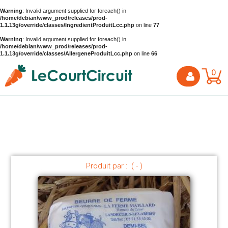
Warning
: Invalid argument supplied for foreach() in
/home/debian/www_prod/releases/prod-
1.1.13g/override/classes/IngredientProduitLcc.php
on line
77
Warning
: Invalid argument supplied for foreach() in
/home/debian/www_prod/releases/prod-
1.1.13g/override/classes/AllergeneProduitLcc.php
on line
66
0
Produit par : ( - )