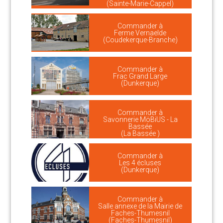
(Sainte-Marie-Cappel)
Commander à
Ferme Vernaelde
(Coudekerque-Branche)
Commander à
Frac Grand Large
(Dunkerque)
Commander à
Savonnerie MöBiUS - La
Bassée
(La Bassée )
Commander à
Les 4 écluses
(Dunkerque)
Commander à
Salle annexe de la Mairie de
Faches-Thumesnil
(Faches-Thumesnil)