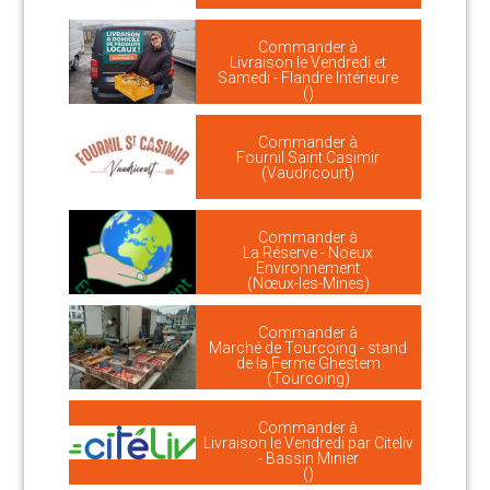
Commander à
Livraison le Vendredi et
Samedi - Flandre Intérieure
()
Commander à
Fournil Saint Casimir
(Vaudricourt)
Commander à
La Réserve - Noeux
Environnement
(Nœux-les-Mines)
Commander à
Marché de Tourcoing - stand
de la Ferme Ghestem
(Tourcoing)
Commander à
Livraison le Vendredi par Citeliv
- Bassin Minier
()