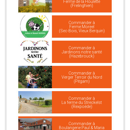
Ferme de la Houlette
(Frelinghien)
Commander à
Ferme Moreel
(Sec-Bois, Vieux Berquin)
Commander à
Jardinons notre santé
(Hazebrouck)
Commander à
Verger Terroir du Nord
(Pitgam)
Commander à
La ferme du Streckelst
(Rexpoëde)
Commander à
Boulangerie Paul & Maria