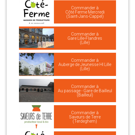
Commander à
Côté Ferme Mercredi
(Saint-Jans-Cappel)
Commander à
Gare Lille-Flandres
(Lille)
Commander à
Auberge de Jeunesse HI Lille
(Lille)
Commander à
Au passage - Gare de Bailleul
(Bailleul)
Commander à
Saveurs de Terre
(Terdeghem)