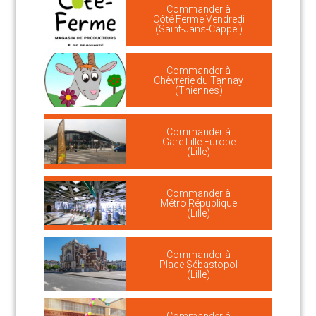
Commander à
Côté Ferme Vendredi
(Saint-Jans-Cappel)
Commander à
Chèvrerie du Tannay
(Thiennes)
Commander à
Gare Lille Europe
(Lille)
Commander à
Métro République
(Lille)
Commander à
Place Sébastopol
(Lille)