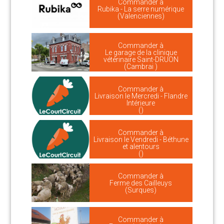
Commander à
Rubika - La serre numérique
(Valenciennes)
Commander à
Le garage de la clinique
vétérinaire Saint-DRUON
(Cambrai )
Commander à
Livraison le Mercredi - Flandre
Intérieure
()
Commander à
Livraison le Vendredi - Béthune
et alentours
()
Commander à
Ferme des Cailleuys
(Surques)
Commander à