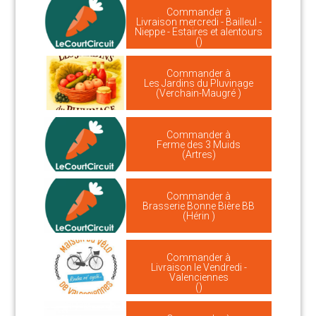
Commander à
Livraison mercredi - Bailleul -
Nieppe - Estaires et alentours
()
Commander à
Les Jardins du Pluvinage
(Verchain-Maugré )
Commander à
Ferme des 3 Muids
(Artres)
Commander à
Brasserie Bonne Bière BB
(Hérin )
Commander à
Livraison le Vendredi -
Valenciennes
()