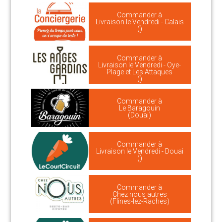
Commander à
Livraison le Vendredi - Calais
()
Commander à
Livraison le Vendredi - Oye-
Plage et Les Attaques
()
Commander à
Le Baragouin
(Douai)
Commander à
Livraison le Vendredi - Douai
()
Commander à
Chez nous autres
(Flines-lez-Raches)