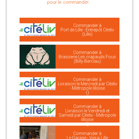
pour le commander...
Commander à
Port de Lille - Entrepôt Citeliv
(Lille)
Commander à
Brasserie Les crapauds Fous
(Billy-Berclau)
Commander à
Livraison le Mercredi par Citeliv
- Métropole lilloise
()
Commander à
Livraison le Vendredi et
Samedi par Citeliv - Métropole
lilloise
()
Commander à
Le Garage - Vieux Lille