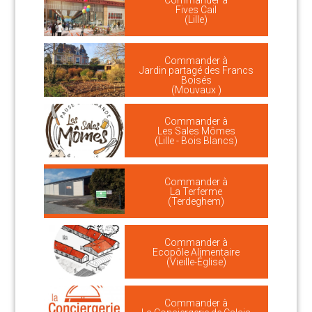
Commander à
Fives Cail
(Lille)
Commander à
Jardin partagé des Francs
Boisés
(Mouvaux )
Commander à
Les Sales Mômes
(Lille - Bois Blancs)
Commander à
La Terferme
(Terdeghem)
Commander à
Ecopôle Alimentaire
(Vieille-Église)
Commander à