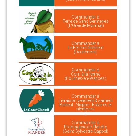
Commander à
Terre de Sens Bermeries
(L'Orée de Mormal)
Commander à
La Ferme Ghestem
(Deulémont)
Commander à
Com à la ferme
(Fournes-en-Weppes)
Commander à
Livraison vendredi & samedi
Bailleul - Nieppe - Estaires et
alentours
()
Commander à
Fromagerie de Flandre
(Saint-Sylvestre-Cappel)