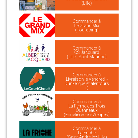
(Lille)
Commander à
Le Grand Mix
(Tourcoing)
Commander à
CS Jacquard
(Lille - Saint Maurice)
Commander à
Livraison le Vendredi -
Dunkerque et alentours
()
Commander à
La Ferme des Trois
Quenneaux
(Ennetières-en-Weppes)
Commander à
La Friche
(Saint-André-lez-Lille)