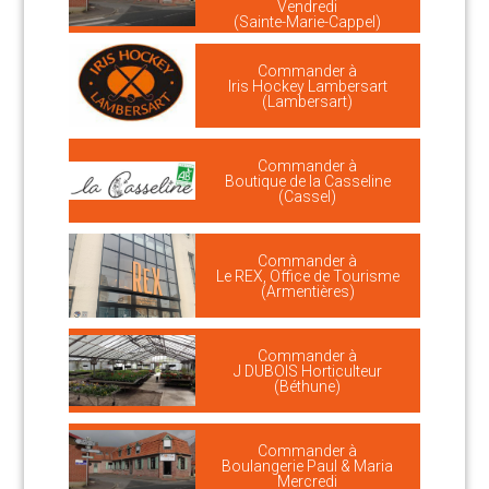
Vendredi
(Sainte-Marie-Cappel)
Commander à
Iris Hockey Lambersart
(Lambersart)
Commander à
Boutique de la Casseline
(Cassel)
Commander à
Le REX, Office de Tourisme
(Armentières)
Commander à
J DUBOIS Horticulteur
(Béthune)
Commander à
Boulangerie Paul & Maria
Mercredi