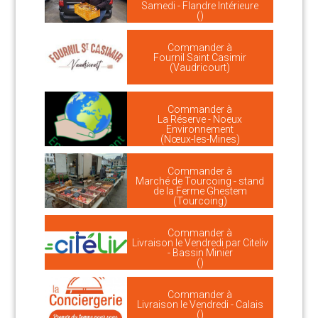
Samedi - Flandre Intérieure
()
Commander à
Fournil Saint Casimir
(Vaudricourt)
Commander à
La Réserve - Noeux
Environnement
(Nœux-les-Mines)
Commander à
Marché de Tourcoing - stand
de la Ferme Ghestem
(Tourcoing)
Commander à
Livraison le Vendredi par Citeliv
- Bassin Minier
()
Commander à
Livraison le Vendredi - Calais
()