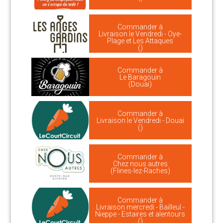
Commander à
Livraison le Vendredi - Oye-
Plage et Les Attaques
()
Commander à
Le Baragouin
(Douai)
Commander à
Livraison le Vendredi - Douai
()
Commander à
Chez nous autres
(Flines-lez-Raches)
Commander à
Livraison mercredi - Bailleul -
Nieppe - Estaires et alentours
()