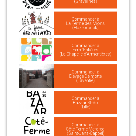
(Gravelines)
Commander à
La Ferme des Mions
(Hazebrouck)
Commander à
Ferm'Entières
(La Chapelle-d'Armentières)
Commander à
Elevage Delmotte
(Laventie)
Commander à
Bazaar St-So
(Lille)
Commander à
Côté Ferme Mercredi
(Saint-Jans-Cappel)