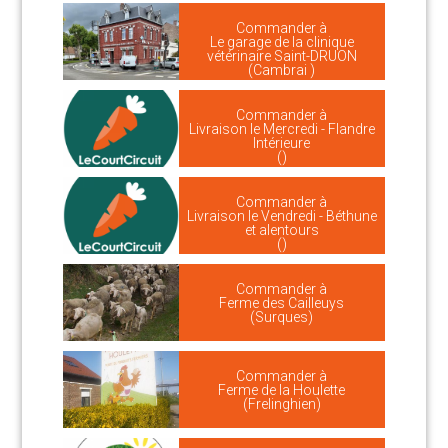
Commander à
Le garage de la clinique
vétérinaire Saint-DRUON
(Cambrai )
Commander à
Livraison le Mercredi - Flandre
Intérieure
()
Commander à
Livraison le Vendredi - Béthune
et alentours
()
Commander à
Ferme des Cailleuys
(Surques)
Commander à
Ferme de la Houlette
(Frelinghien)