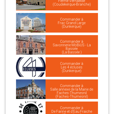
Ferme Vernaelde
(Coudekerque-Branche)
Commander à
Frac Grand Large
(Dunkerque)
Commander à
Savonnerie MöBiUS - La
Bassée
(La Bassée )
Commander à
Les 4 écluses
(Dunkerque)
Commander à
Salle annexe de la Mairie de
Faches-Thumesnil
(Faches-Thumesnil)
Commander à
De Farine et d'Eau Fraiche