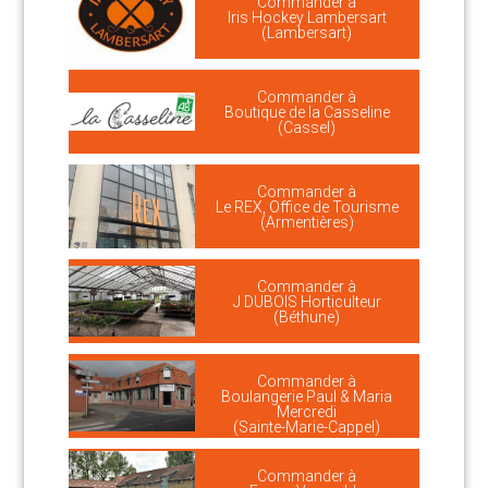
Commander à
Iris Hockey Lambersart
(Lambersart)
Commander à
Boutique de la Casseline
(Cassel)
Commander à
Le REX, Office de Tourisme
(Armentières)
Commander à
J DUBOIS Horticulteur
(Béthune)
Commander à
Boulangerie Paul & Maria
Mercredi
(Sainte-Marie-Cappel)
Commander à