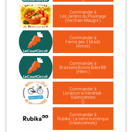
Commander à
Les Jardins du Pluvinage
(Verchain-Maugré )
Commander à
Ferme des 3 Muids
(Artres)
Commander à
Brasserie Bonne Bière BB
(Hérin )
Commander à
Livraison le Vendredi -
Valenciennes
()
Commander à
Rubika - La serre numérique
(Valenciennes)