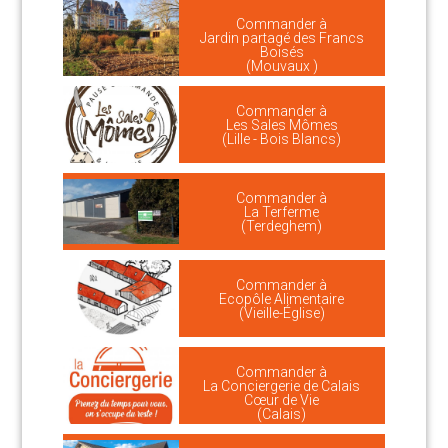
Commander à
Jardin partagé des Francs
Boisés
(Mouvaux )
Commander à
Les Sales Mômes
(Lille - Bois Blancs)
Commander à
La Terferme
(Terdeghem)
Commander à
Ecopôle Alimentaire
(Vieille-Église)
Commander à
La Conciergerie de Calais
Cœur de Vie
(Calais)