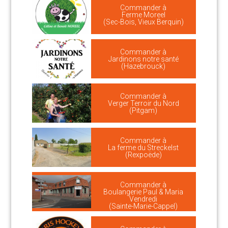
Commander à
Ferme Moreel
(Sec-Bois, Vieux Berquin)
Commander à
Jardinons notre santé
(Hazebrouck)
Commander à
Verger Terroir du Nord
(Pitgam)
Commander à
La ferme du Streckelst
(Rexpoëde)
Commander à
Boulangerie Paul & Maria
Vendredi
(Sainte-Marie-Cappel)