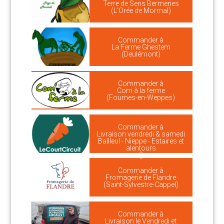
Terre de Sens Bermeries
(L'Orée de Mormal)
Commander à
La Ferme Ghestem
(Deulémont)
Commander à
Com à la ferme
(Fournes-en-Weppes)
Commander à
Livraison vendredi & samedi
Bailleul - Nieppe - Estaires et
alentours
()
Commander à
Fromagerie de Flandre
(Saint-Sylvestre-Cappel)
Commander à
Livraison le Vendredi et