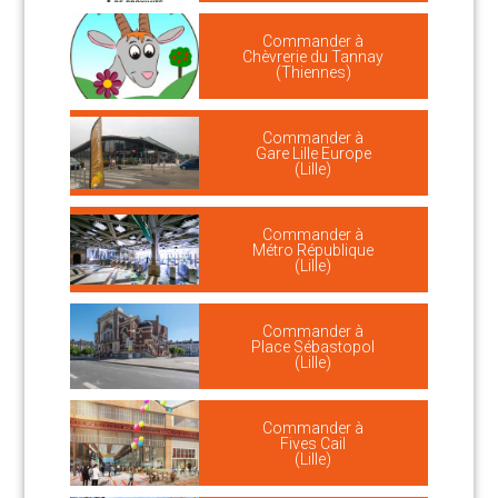
Commander à
Chèvrerie du Tannay
(Thiennes)
Commander à
Gare Lille Europe
(Lille)
Commander à
Métro République
(Lille)
Commander à
Place Sébastopol
(Lille)
Commander à
Fives Cail
(Lille)