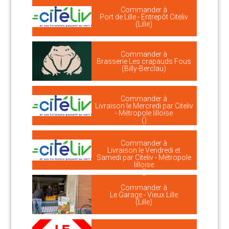
Commander à
Port de Lille - Entrepôt Citeliv
(Lille)
Commander à
Brasserie Les crapauds Fous
(Billy-Berclau)
Commander à
Livraison le Mercredi par Citeliv
- Métropole lilloise
()
Commander à
Livraison le Vendredi et
Samedi par Citeliv - Métropole
lilloise
()
Commander à
Le Garage - Vieux Lille
(Lille)