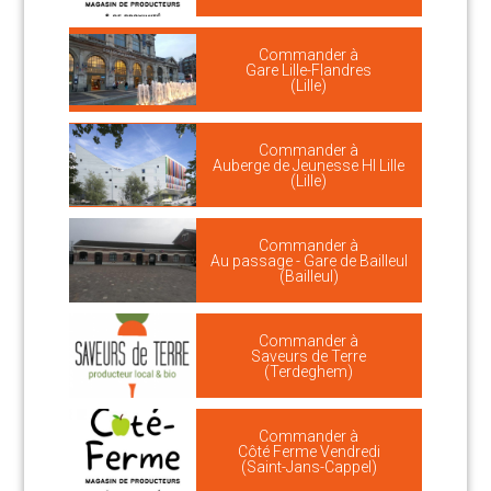
Commander à
Gare Lille-Flandres
(Lille)
Commander à
Auberge de Jeunesse HI Lille
(Lille)
Commander à
Au passage - Gare de Bailleul
(Bailleul)
Commander à
Saveurs de Terre
(Terdeghem)
Commander à
Côté Ferme Vendredi
(Saint-Jans-Cappel)