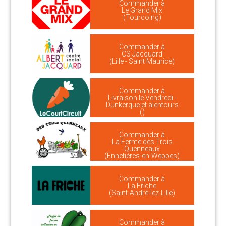
Commander à
Le Grand Mix
(Tourcoing)
Commander à
CS Jacquard
(Lille - Saint Maurice)
Commander à
Livraison le Vendredi -
Dunkerque et alentours
()
Commander à
La Ferme des Trois
Quenneaux
(Ennetières-en-Weppes)
Commander à
La Friche
(Saint-André-lez-Lille)
Commander à