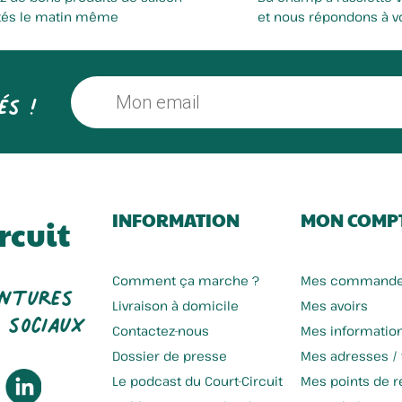
tés le matin même
et nous répondons à v
és !
INFORMATION
MON COMP
rcuit
entures
Comment ça marche ?
Mes command
 sociaux
Livraison à domicile
Mes avoirs
Contactez-nous
Mes informatio
Dossier de presse
Mes adresses /
Le podcast du Court-Circuit
Mes points de re