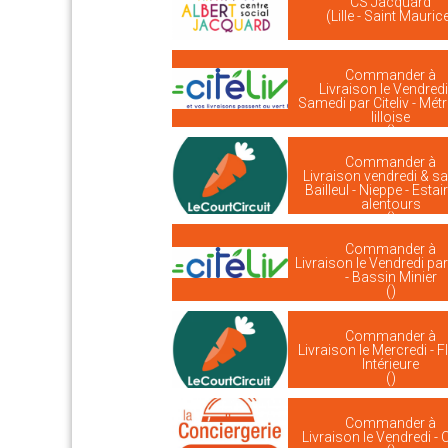
CS Jacquard
(Lille - Saint Mauric
Commander à
Livraison le Vendredi
Samedi par Citeliv - Mét
lilloise
()
Commander à
Livraison vendredi & s
Bailleul - Nieppe - Estai
alentours
()
Commander à
Livraison le Vendredi par 
- Bassin Minier
()
Commander à
Livraison le Mercredi - F
Intérieure
()
Commander à
Livraison le Vendredi - 