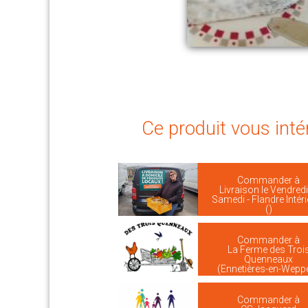
Ce produit vous inté
Commander à
Livraison le Vendredi
Samedi - Flandre Intér
()
Commander à
La Ferme des Troi
Quenneaux
(Ennetières-en-Wepp
Commander à