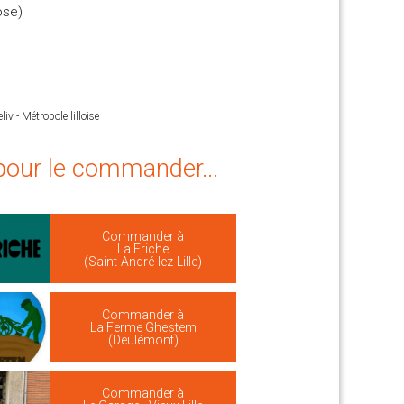
ose)
iv - Métropole lilloise
 pour le commander...
Commander à
La Friche
(Saint-André-lez-Lille)
Commander à
La Ferme Ghestem
(Deulémont)
Commander à