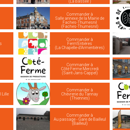
(La Bassée )
Commander à
Salle annexe de la Mairie de
Faches-Thumesnil
(Faches-Thumesnil)
Commander à
s
Ferm'Entières
(La Chapelle-d'Armentières)
Commander à
Côté Ferme Mercredi
(Saint-Jans-Cappel)
Commander à
Lille
Chèvrerie du Tannay
(Thiennes)
Commander à
Au passage - Gare de Bailleul
(Bailleul)