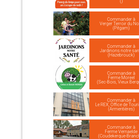
()
Commander à
Verger Terroir du No
(Pitgam)
Commander à
Jardinons notre san
(Hazebrouck)
Commander à
Ferme Moreel
(Sec-Bois, Vieux Berq
Commander à
Le REX, Office de Tou
(Armentières)
Commander à
Ferme Vernaelde
(Coudekerque-Branc