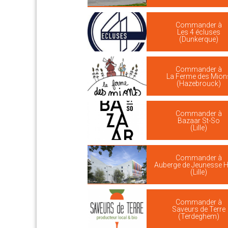
Commander à
Les 4 écluses
(Dunkerque)
Commander à
La Ferme des Mion
(Hazebrouck)
Commander à
Bazaar St-So
(Lille)
Commander à
Auberge de Jeunesse HI 
(Lille)
Commander à
Saveurs de Terre
(Terdeghem)