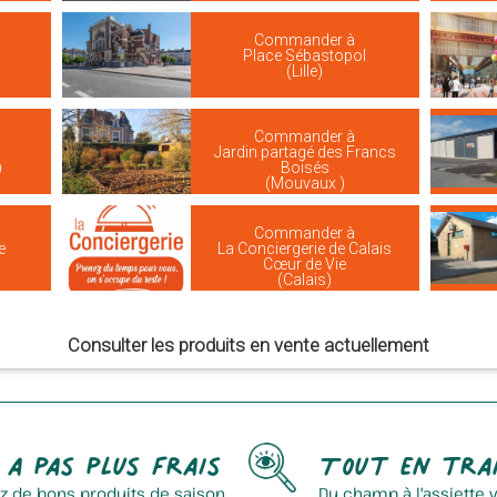
Commander à
Place Sébastopol
(Lille)
Commander à
Jardin partagé des Francs
)
Boisés
(Mouvaux )
Commander à
e
La Conciergerie de Calais
Cœur de Vie
(Calais)
Consulter les produits en vente actuellement
 a pas plus frais
Tout en tra
z de bons produits de saison
Du champ à l'assiette 