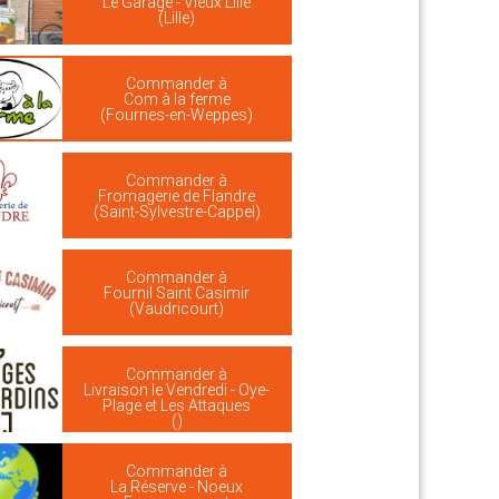
Le Garage - Vieux Lille
(Lille)
Commander à
Com à la ferme
(Fournes-en-Weppes)
Commander à
Fromagerie de Flandre
(Saint-Sylvestre-Cappel)
Commander à
Fournil Saint Casimir
(Vaudricourt)
Commander à
Livraison le Vendredi - Oye-
Plage et Les Attaques
()
Commander à
La Réserve - Noeux