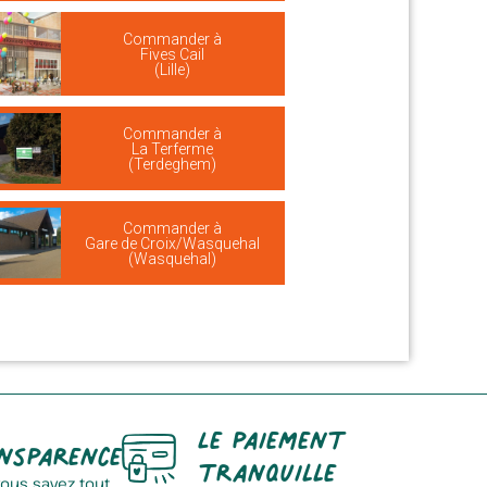
Commander à
Fives Cail
(Lille)
Commander à
La Terferme
(Terdeghem)
Commander à
Gare de Croix/Wasquehal
(Wasquehal)
Le paiement
nsparence
tranquille
vous savez tout