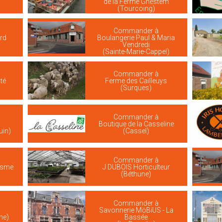
de la Ferme Ghestem
(Tourcoing)
Commander à
rd
Boulangerie Paul & Maria
Vendredi
(Sainte-Marie-Cappel)
Commander à
té
Ferme des Cailleuys
(Surques)
Commander à
Boutique de la Casseline
uin)
(Cassel)
Commander à
risme
J DUBOIS Horticulteur
(Béthune)
Commander à
Savonnerie MöBiUS - La
he)
Bassée