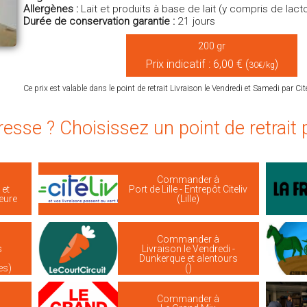
Allergènes :
Lait et produits à base de lait (y compris de lact
Durée de conservation garantie :
21 jours
200 gr
Prix indicatif : 6,00 € (
)
30€/kg
Ce prix est valable dans le point de retrait Livraison le Vendredi et Samedi par Citel
resse ? Choisissez un point de retrait
Commander à
 et
Port de Lille - Entrepôt Citeliv
ieure
(Lille)
Commander à
s
Livraison le Vendredi -
Dunkerque et alentours
es)
()
Commander à