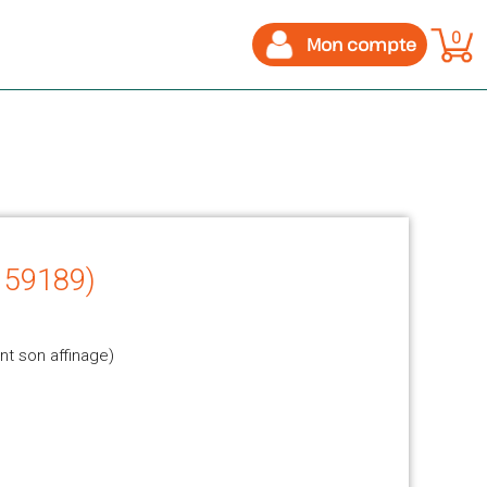
0
Mon compte
- 59189)
nt son affinage)