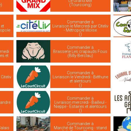
Le Grand Mix
e)
(Tourcoing)
Commander à
 et
Livraison le Mercredi par Citeliv
ropole
- Métropole lilloise
()
Commander à
amedi
Brasserie Les crapauds Fous
res et
(Billy-Berclau)
Commander à
Citeliv
Livraison le Vendredi - Béthune
et alentours
()
Commander à
landre
Livraison mercredi - Bailleul -
Nieppe - Estaires et alentours
()
Commander à
Calais
Marché de Tourcoing - stand