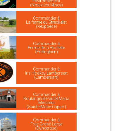
Environnement
(Nœux-les-Mines)
Commander à
La ferme du Streckelst
(Rexpoëde)
Commander à
Ferme de la Houlette
(Frelinghien)
Commander à
Iris Hockey Lambersart
(Lambersart)
Commander à
Boulangerie Paul & Maria
Mercredi
(Sainte-Marie-Cappel)
Commander à
Frac Grand Large
(Dunkerque)