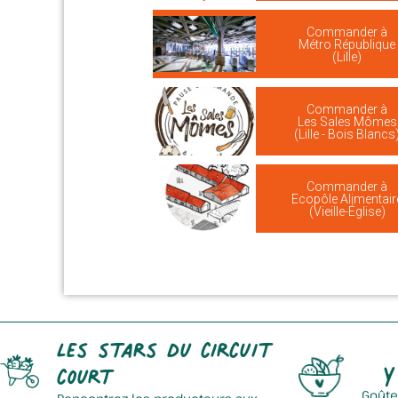
Commander à
Métro République
(Lille)
Commander à
Les Sales Mômes
(Lille - Bois Blancs
Commander à
Ecopôle Alimentair
(Vieille-Église)
Les stars du circuit
Y
court
Goûte