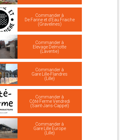
Commander à
De Farine et d'Eau Fraiche
(Gravelines)
Commander à
Elevage Delmotte
(Laventie)
Commander à
Gare Lille-Flandres
(Lille)
Commander à
Côté Ferme Vendredi
(Saint-Jans-Cappel)
Commander à
Gare Lille Europe
(Lille)