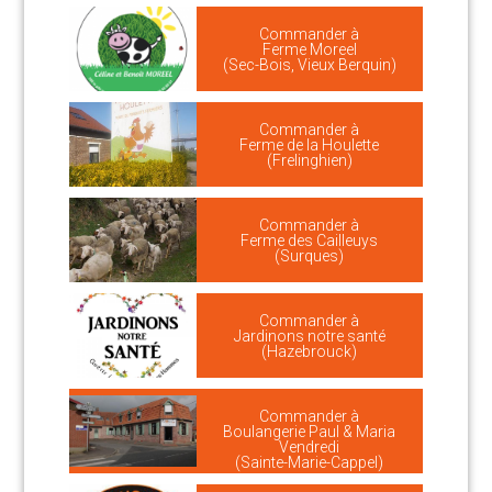
Commander à
Ferme Moreel
(Sec-Bois, Vieux Berquin)
Commander à
Ferme de la Houlette
(Frelinghien)
Commander à
Ferme des Cailleuys
(Surques)
Commander à
Jardinons notre santé
(Hazebrouck)
Commander à
Boulangerie Paul & Maria
Vendredi
(Sainte-Marie-Cappel)