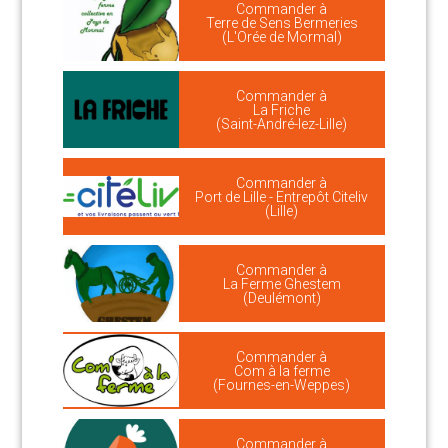
Commander à
Terre de Sens Bermeries
(L'Orée de Mormal)
Commander à
La Friche
(Saint-André-lez-Lille)
Commander à
Port de Lille - Entrepôt Citeliv
(Lille)
Commander à
La Ferme Ghestem
(Deulémont)
Commander à
Com à la ferme
(Fournes-en-Weppes)
Commander à