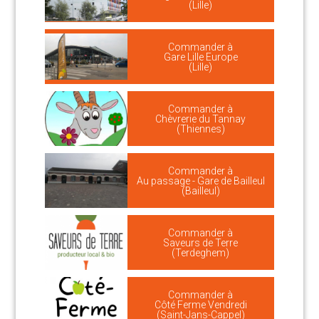
(Lille)
Commander à
Gare Lille Europe
(Lille)
Commander à
Chèvrerie du Tannay
(Thiennes)
Commander à
Au passage - Gare de Bailleul
(Bailleul)
Commander à
Saveurs de Terre
(Terdeghem)
Commander à
Côté Ferme Vendredi
(Saint-Jans-Cappel)