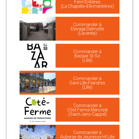
Ferm'Entières
(La Chapelle-d'Armentières)
Commander à
Elevage Delmotte
(Laventie)
Commander à
Bazaar St-So
(Lille)
Commander à
Gare Lille-Flandres
(Lille)
Commander à
Côté Ferme Mercredi
(Saint-Jans-Cappel)
Commander à
Auberge de Jeunesse HI Lille