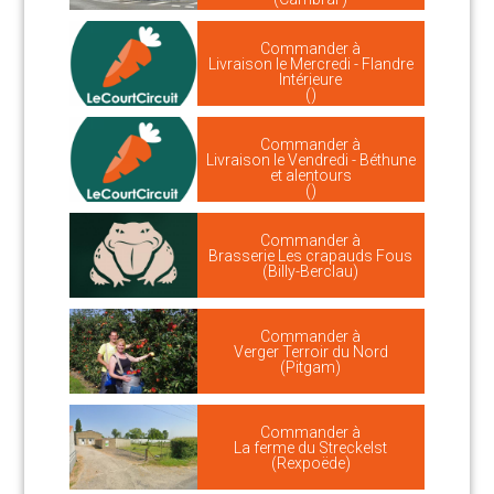
Commander à
Livraison le Mercredi - Flandre
Intérieure
()
Commander à
Livraison le Vendredi - Béthune
et alentours
()
Commander à
Brasserie Les crapauds Fous
(Billy-Berclau)
Commander à
Verger Terroir du Nord
(Pitgam)
Commander à
La ferme du Streckelst
(Rexpoëde)