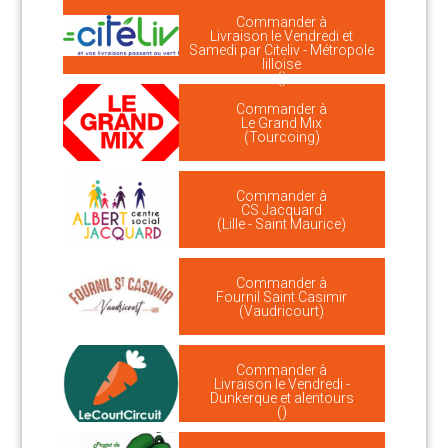
Commander à
Livraison le Vendredi et
Samedi par Citeliv - Métropole
lilloise
()
Commander à
Le Grand Mix
(Tourcoing)
Commander à
CS Jacquard
(Lille - Saint Maurice)
Commander à
Fournil Saint Casimir
(Vaudricourt)
Commander à
Livraison le Vendredi -
Dunkerque et alentours
()