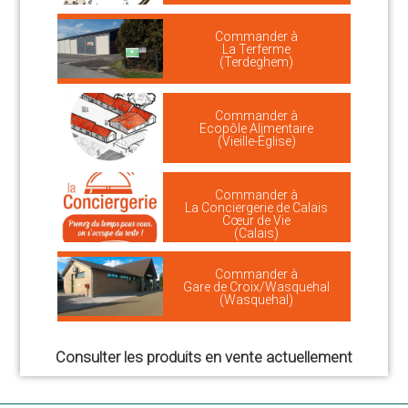
Commander à
La Terferme
(Terdeghem)
Commander à
Ecopôle Alimentaire
(Vieille-Église)
Commander à
La Conciergerie de Calais
Cœur de Vie
(Calais)
Commander à
Gare de Croix/Wasquehal
(Wasquehal)
Consulter les produits en vente actuellement