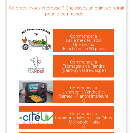
Ce produit vous intéresse ? Choisissez un point de retrait
pour le commander...
Commander à
La Ferme des Trois
Quenneaux
(Ennetières-en-Weppes)
Commander à
Fromagerie de Flandre
(Saint-Sylvestre-Cappel)
Commander à
Livraison le Vendredi et
Samedi - Flandre Intérieure
()
Commander à
Livraison le Mercredi par Citeliv
- Métropole lilloise
()