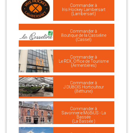
Commander à
Iris Hockey Lambersart
(Lambersart)
Commander à
Boutique de la Casseline
(Cassel)
Commander à
Le REX, Office de Tourisme
(Armentières)
Commander à
J DUBOIS Horticulteur
(Béthune)
Commander à
Savonnerie MöBiUS - La
Bassée
(La Bassée )