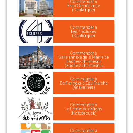
Commander à
Frac Grand Large
(Dunkerque)
Commander à
Les 4 écluses
(Dunkerque)
Commander à
Salle annexe de la Mairie de
Faches-Thumesnil
(Faches-Thumesnil)
Commander à
De Farine et d'Eau Fraiche
(Gravelines)
Commander à
La Ferme des Mions
(Hazebrouck)
Commander à