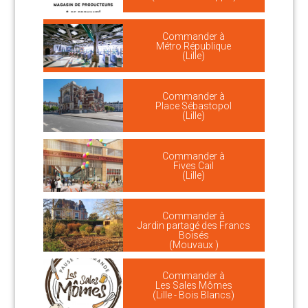
Commander à
Métro République
(Lille)
Commander à
Place Sébastopol
(Lille)
Commander à
Fives Cail
(Lille)
Commander à
Jardin partagé des Francs
Boisés
(Mouvaux )
Commander à
Les Sales Mômes
(Lille - Bois Blancs)