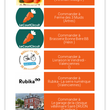
Commander à
Ferme des 3 Muids
(Artres)
Commander à
Brasserie Bonne Bière BB
(Hérin )
Commander à
Livraison le Vendredi -
Valenciennes
()
Commander à
Rubika - La serre numérique
(Valenciennes)
Commander à
Le garage de la clinique
vétérinaire Saint-DRUON
(Cambrai )