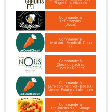
Plage et Les Attaques
()
Commander à
Le Baragouin
(Douai)
Commander à
Livraison le Vendredi - Douai
()
Commander à
Chez nous autres
(Flines-lez-Raches)
Commander à
Livraison mercredi - Bailleul -
Nieppe - Estaires et alentours
()
Commander à
Les Jardins du Pluvinage
(Verchain-Maugré )