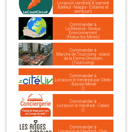
Livraison vendredi & samedi
Bailleul - Nieppe - Estaires et
alentours
()
Commander à
La Réserve - Noeux
Environnement
(Nœux-les-Mines)
Commander à
Marché de Tourcoing - stand
de la Ferme Ghestem
(Tourcoing)
Commander à
Livraison le Vendredi par Citeliv
- Bassin Minier
()
Commander à
Livraison le Vendredi - Calais
()
Commander à
Livraison le Vendredi - Oye-