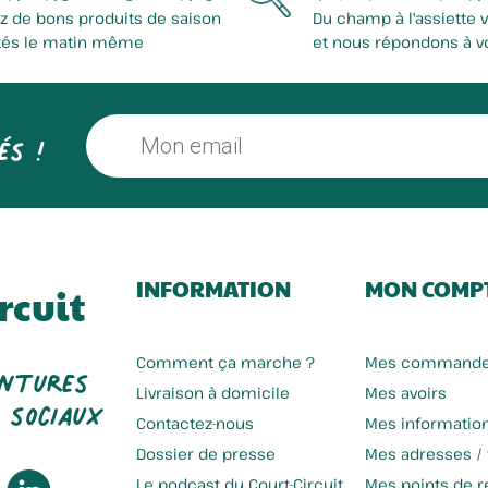
z de bons produits de saison
Du champ à l'assiette 
tés le matin même
et nous répondons à v
és !
INFORMATION
MON COMP
rcuit
entures
Comment ça marche ?
Mes command
 sociaux
Livraison à domicile
Mes avoirs
Contactez-nous
Mes informatio
Dossier de presse
Mes adresses /
Le podcast du Court-Circuit
Mes points de re