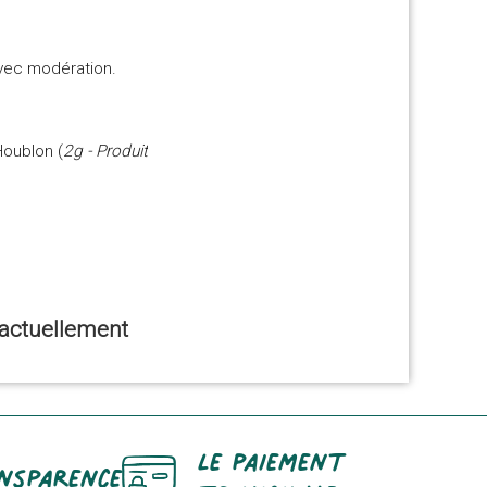
vec modération.
Houblon (
2g - Produit
e actuellement
Le paiement
nsparence