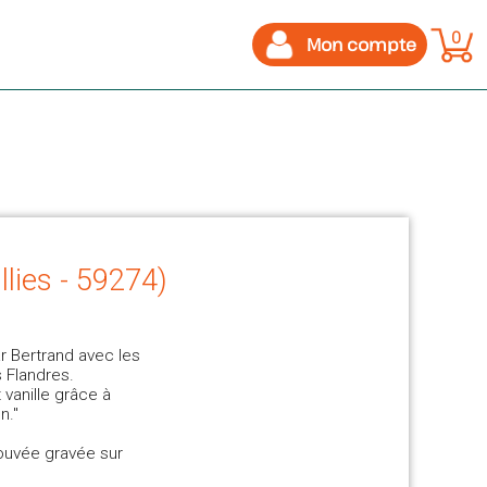
0
Mon compte
llies - 59274)
r Bertrand avec les
s Flandres.
vanille grâce à
n."
rouvée gravée sur