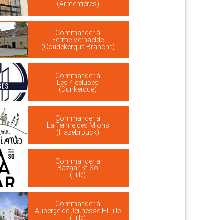
(Armentières)
Commander à
Ferme Vernaelde
(Coudekerque-Branche)
Commander à
Les 4 écluses
(Dunkerque)
Commander à
La Ferme des Mions
(Hazebrouck)
Commander à
Bazaar St-So
(Lille)
Commander à
Auberge de Jeunesse HI Lille
(Lille)