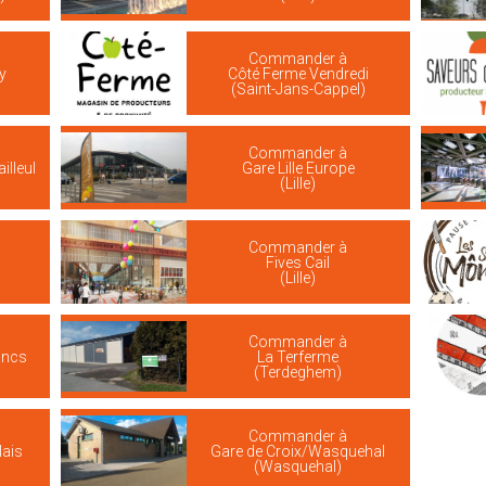
Commander à
y
Côté Ferme Vendredi
(Saint-Jans-Cappel)
Commander à
illeul
Gare Lille Europe
(Lille)
Commander à
Fives Cail
(Lille)
Commander à
ancs
La Terferme
(Terdeghem)
Commander à
lais
Gare de Croix/Wasquehal
(Wasquehal)