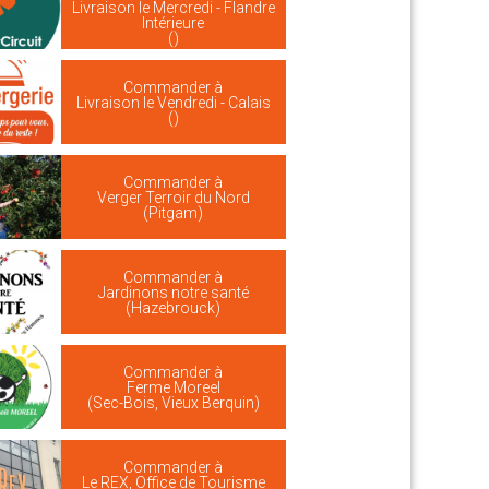
Livraison le Mercredi - Flandre
Intérieure
()
Commander à
Livraison le Vendredi - Calais
()
Commander à
Verger Terroir du Nord
(Pitgam)
Commander à
Jardinons notre santé
(Hazebrouck)
Commander à
Ferme Moreel
(Sec-Bois, Vieux Berquin)
Commander à
Le REX, Office de Tourisme