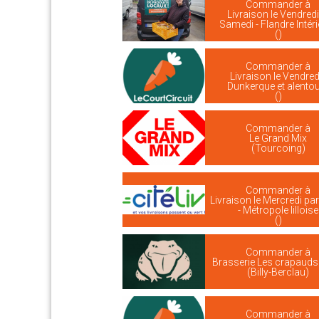
Commander à
Livraison le Vendredi
Samedi - Flandre Intér
()
Commander à
Livraison le Vendredi
Dunkerque et alento
()
Commander à
Le Grand Mix
(Tourcoing)
Commander à
Livraison le Mercredi par 
- Métropole lilloise
()
Commander à
Brasserie Les crapaud
(Billy-Berclau)
Commander à