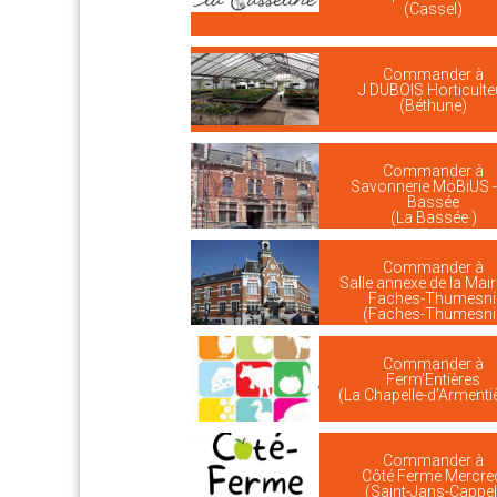
(Cassel)
Commander à
J DUBOIS Horticulte
(Béthune)
Commander à
Savonnerie MöBiUS -
Bassée
(La Bassée )
Commander à
Salle annexe de la Mair
Faches-Thumesni
(Faches-Thumesnil
Commander à
Ferm'Entières
(La Chapelle-d'Armenti
Commander à
Côté Ferme Mercre
(Saint-Jans-Cappel