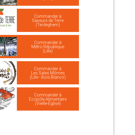
Commander à
Saveurs de Terre
(Terdeghem)
Commander à
Métro République
(Lille)
Commander à
Les Sales Mômes
(Lille - Bois Blancs)
Commander à
Ecopôle Alimentaire
(Vieille-Église)