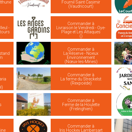
Béthune
Fournil Saint Casimir
(Vaudricourt)
Commander à
leul -
Livraison le Vendredi - Oye-
ntours
Plage et Les Attaques
()
Commander à
stand
La Réserve - Noeux
em
Environnement
(Nœux-les-Mines)
Commander à
aria
La ferme du Streckelst
(Rexpoëde)
l)
Commander à
s
Ferme de la Houlette
(Frelinghien)
Commander à
ine
Iris Hockey Lambersart