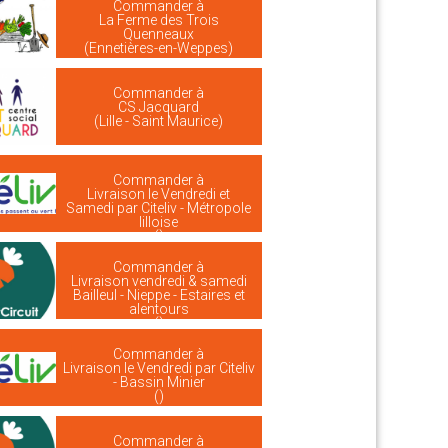
Commander à
La Ferme des Trois
Quenneaux
(Ennetières-en-Weppes)
Commander à
CS Jacquard
(Lille - Saint Maurice)
Commander à
Livraison le Vendredi et
Samedi par Citeliv - Métropole
lilloise
()
Commander à
Livraison vendredi & samedi
Bailleul - Nieppe - Estaires et
alentours
()
Commander à
Livraison le Vendredi par Citeliv
- Bassin Minier
()
Commander à