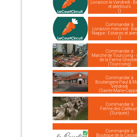
Livraison le Vendredi - 
et alentours
()
Commander à
Livraison mercredi - Bail
Nieppe - Estaires et ale
()
Commander à
Marché de Tourcoing - 
de la Ferme Ghest
(Tourcoing)
Commander à
Boulangerie Paul & M
Vendredi
(Sainte-Marie-Cappe
Commander à
Ferme des Cailleuy
(Surques)
Commander à
Boutique de la Cassel