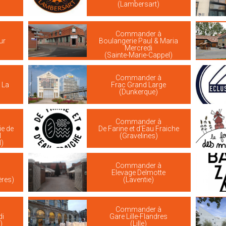
(Lambersart)
Commander à
ur
Boulangerie Paul & Maria
Mercredi
(Sainte-Marie-Cappel)
Commander à
 La
Frac Grand Large
(Dunkerque)
Commander à
ie de
De Farine et d'Eau Fraiche
l
(Gravelines)
)
Commander à
Elevage Delmotte
ères)
(Laventie)
Commander à
di
Gare Lille-Flandres
)
(Lille)