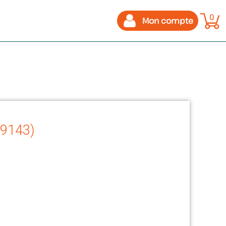
0
Mon compte
59143)