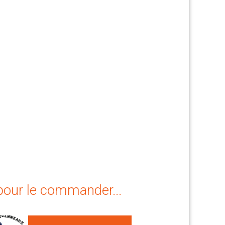
 détailler les
 Y faire dorer les
laisser mijoter 20
rceaux de poulet
uter le bouquet garni
 pour le commander...