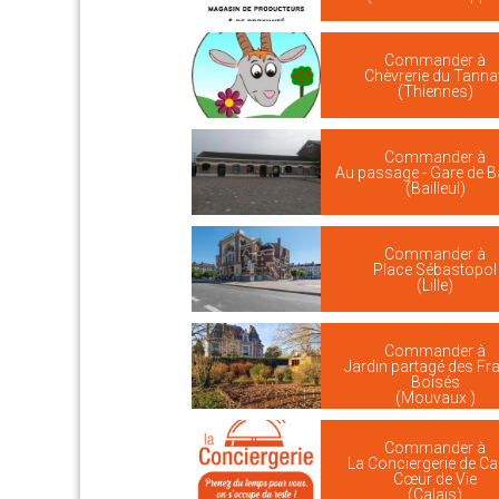
Commander à
Chèvrerie du Tanna
(Thiennes)
Commander à
Au passage - Gare de Ba
(Bailleul)
Commander à
Place Sébastopol
(Lille)
Commander à
Jardin partagé des Fr
Boisés
(Mouvaux )
Commander à
La Conciergerie de Ca
Cœur de Vie
(Calais)