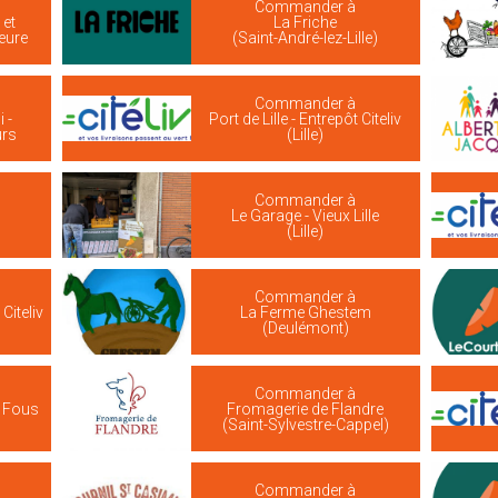
Commander à
 et
La Friche
ieure
(Saint-André-lez-Lille)
Commander à
 -
Port de Lille - Entrepôt Citeliv
urs
(Lille)
Commander à
Le Garage - Vieux Lille
(Lille)
Commander à
Citeliv
La Ferme Ghestem
(Deulémont)
Commander à
s Fous
Fromagerie de Flandre
(Saint-Sylvestre-Cappel)
Commander à