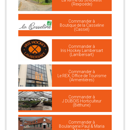
La ferme du Streckelst
(Rexpoëde)
Commander à
Boutique de la Casseline
(Cassel)
Commander à
Iris Hockey Lambersart
(Lambersart)
Commander à
Le REX, Office de Tourisme
(Armentières)
Commander à
J DUBOIS Horticulteur
(Béthune)
Commander à
Boulangerie Paul & Maria