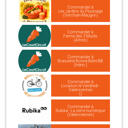
Commander à
Les Jardins du Pluvinage
(Verchain-Maugré )
Commander à
Ferme des 3 Muids
(Artres)
Commander à
Brasserie Bonne Bière BB
(Hérin )
Commander à
Livraison le Vendredi -
Valenciennes
()
Commander à
Rubika - La serre numérique
(Valenciennes)