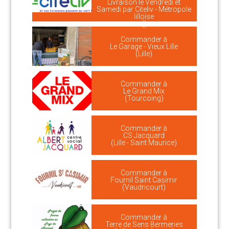
Livraison le Vendredi et
Samedi par Citeliv - Métropole
lilloise
()
Commander à
Le Garage - Vieux Lille
(Lille)
Commander à
Le Grand Mix
(Tourcoing)
Commander à
CS Jacquard
(Lille - Saint Maurice)
Commander à
Fournil Saint Casimir
(Vaudricourt)
Commander à
Terre de Sens Bermeries