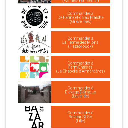
(Faches-Thumesnil)
Commander à
De Farine et d'Eau Fraiche
(Gravelines)
Commander à
La Ferme des Mions
(Hazebrouck)
Commander à
Ferm'Entières
(La Chapelle-d'Armentières)
Commander à
Elevage Delmotte
(Laventie)
Commander à
Bazaar St-So
(Lille)