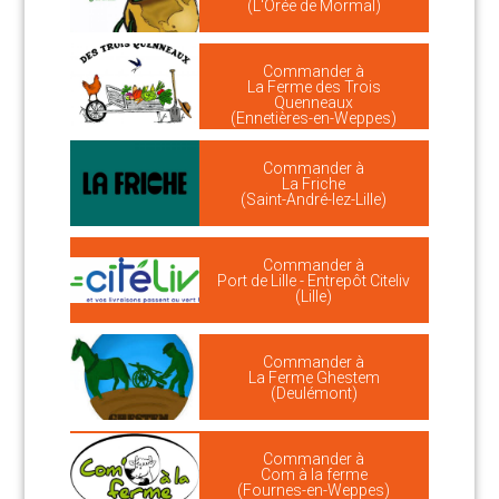
(L'Orée de Mormal)
Commander à
La Ferme des Trois
Quenneaux
(Ennetières-en-Weppes)
Commander à
La Friche
(Saint-André-lez-Lille)
Commander à
Port de Lille - Entrepôt Citeliv
(Lille)
Commander à
La Ferme Ghestem
(Deulémont)
Commander à
Com à la ferme
(Fournes-en-Weppes)