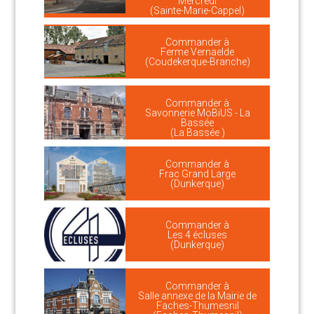
Mercredi
(Sainte-Marie-Cappel)
Commander à
Ferme Vernaelde
(Coudekerque-Branche)
Commander à
Savonnerie MöBiUS - La
Bassée
(La Bassée )
Commander à
Frac Grand Large
(Dunkerque)
Commander à
Les 4 écluses
(Dunkerque)
Commander à
Salle annexe de la Mairie de
Faches-Thumesnil