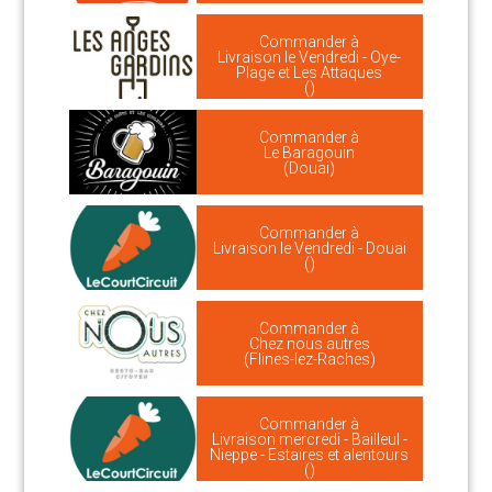
Commander à
Livraison le Vendredi - Oye-
Plage et Les Attaques
()
Commander à
Le Baragouin
(Douai)
Commander à
Livraison le Vendredi - Douai
()
Commander à
Chez nous autres
(Flines-lez-Raches)
Commander à
Livraison mercredi - Bailleul -
Nieppe - Estaires et alentours
()