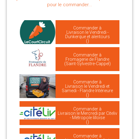
pour le commander...
Commander à
Livraison le Vendredi -
Dunkerque et alentours
()
Commander à
Fromagerie de Flandre
(Saint-Sylvestre-Cappel)
Commander à
Livraison le Vendredi et
Samedi - Flandre Intérieure
()
Commander à
Livraison le Mercredi par Citeliv
- Métropole lilloise
()
Commander à