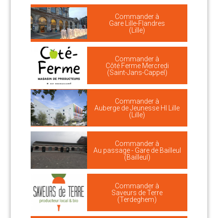
Commander à
Gare Lille-Flandres
(Lille)
Commander à
Côté Ferme Mercredi
(Saint-Jans-Cappel)
Commander à
Auberge de Jeunesse HI Lille
(Lille)
Commander à
Au passage - Gare de Bailleul
(Bailleul)
Commander à
Saveurs de Terre
(Terdeghem)