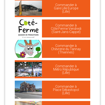
Commander à
Gare Lille Europe
(Lille)
Commander à
Côté Ferme Vendredi
(Saint-Jans-Cappel)
Commander à
Chèvrerie du Tannay
(Thiennes)
Commander à
Métro République
(Lille)
Commander à
Place Sébastopol
(Lille)