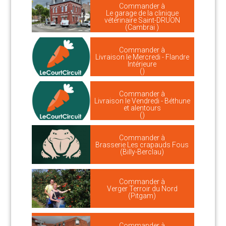
Commander à
Le garage de la clinique
vétérinaire Saint-DRUON
(Cambrai )
Commander à
Livraison le Mercredi - Flandre
Intérieure
()
Commander à
Livraison le Vendredi - Béthune
et alentours
()
Commander à
Brasserie Les crapauds Fous
(Billy-Berclau)
Commander à
Verger Terroir du Nord
(Pitgam)
Commander à