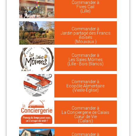
Commander à
Fives Cail
(Lille)
Commander à
Jardin partagé des Francs
Boisés
(Mouvaux )
Commander à
Les Sales Mômes
(Lille - Bois Blancs)
Commander à
Ecopôle Alimentaire
(Vieille-Église)
Commander à
La Conciergerie de Calais
Cœur de Vie
(Calais)
Commander à