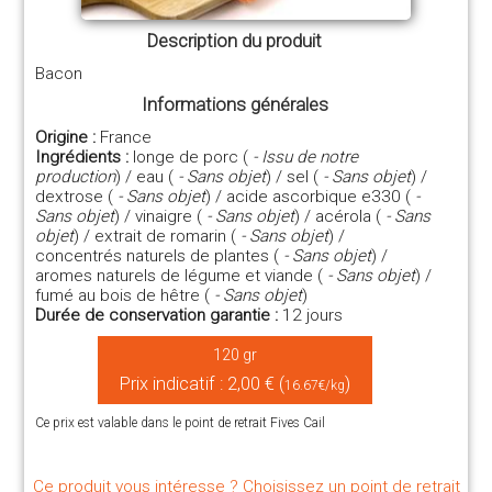
Description du produit
Bacon
Informations générales
Origine :
France
Ingrédients :
longe de porc (
- Issu de notre
production
) / eau (
- Sans objet
) / sel (
- Sans objet
) /
dextrose (
- Sans objet
) / acide ascorbique e330 (
-
Sans objet
) / vinaigre (
- Sans objet
) / acérola (
- Sans
objet
) / extrait de romarin (
- Sans objet
) /
concentrés naturels de plantes (
- Sans objet
) /
aromes naturels de légume et viande (
- Sans objet
) /
fumé au bois de hêtre (
- Sans objet
)
Durée de conservation garantie :
12 jours
120 gr
Prix indicatif : 2,00 € (
)
16.67€/kg
Ce prix est valable dans le point de retrait Fives Cail
Ce produit vous intéresse ? Choisissez un point de retrait