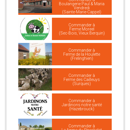
Boulangerie Paul & Maria
Vendredi
(Sainte-Marie-Cappel)
Commander à
Ferme Moreel
(Sec-Bois, Vieux Berquin)
Commander à
Ferme de la Houlette
(Frelinghien)
Commander à
Ferme des Cailleuys
(Surques)
Commander à
Jardinons notre santé
(Hazebrouck)
Commander à