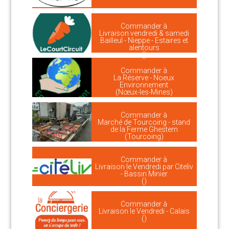
Commander à
Livraison vendredi & samedi
Bailleul - Nieppe - Estaires et
alentours
()
Commander à
La Réserve - Noeux
Environnement
(Nœux-les-Mines)
Commander à
Marché de Tourcoing - stand
de la Ferme Ghestem
(Tourcoing)
Commander à
Livraison le Vendredi par Citeliv
- Bassin Minier
()
Commander à
Livraison le Vendredi - Calais
()