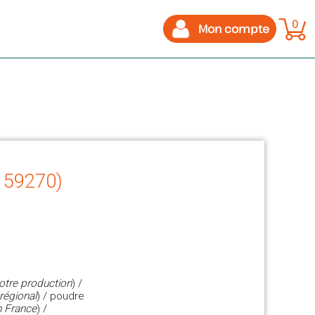
0
Mon compte
- 59270)
otre production
) /
régional
) / poudre
n France
) /