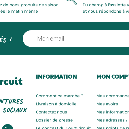
z de bons produits de saison
Du champ à l'assiette 
tés le matin même
et nous répondons à v
és !
INFORMATION
MON COMP
rcuit
entures
Comment ça marche ?
Mes command
 sociaux
Livraison à domicile
Mes avoirs
Contactez-nous
Mes informatio
Dossier de presse
Mes adresses /
Le podcast du Court-Circuit
Mes points de re