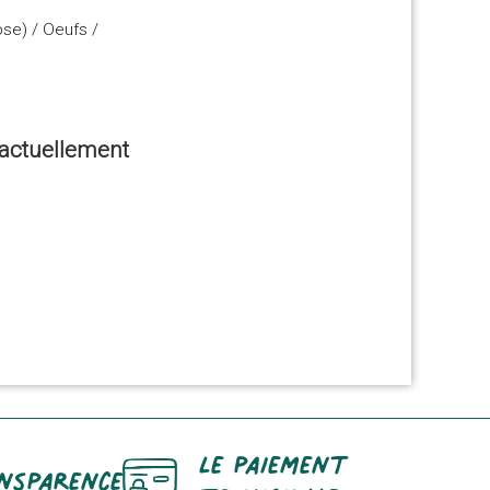
ose) / Oeufs /
e actuellement
Le paiement
nsparence