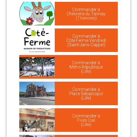
Commander à
Chèvrerie du Tannay
(Thiennes)
Commander à
Côté Ferme Vendredi
(Saint-Jans-Cappel)
Commander à
Métro République
(Lille)
Commander à
Place Sébastopol
(Lille)
Commander à
Fives Cail
(Lille)