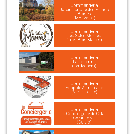
Commander à
Jardin partagé des Francs
Boisés
(Mouvaux )
Commander à
Les Sales Mômes
(Lille - Bois Blancs)
Commander à
La Terferme
(Terdeghem)
Commander à
Ecopôle Alimentaire
(Vieille-Église)
Commander à
La Conciergerie de Calais
Cœur de Vie
(Calais)