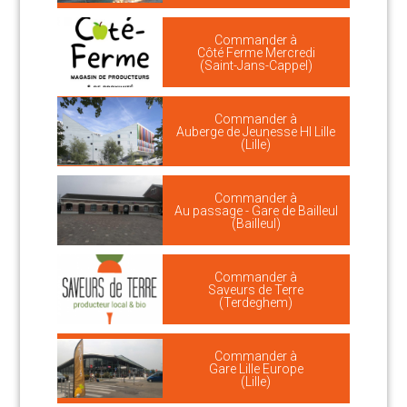
Commander à
Côté Ferme Mercredi
(Saint-Jans-Cappel)
Commander à
Auberge de Jeunesse HI Lille
(Lille)
Commander à
Au passage - Gare de Bailleul
(Bailleul)
Commander à
Saveurs de Terre
(Terdeghem)
Commander à
Gare Lille Europe
(Lille)