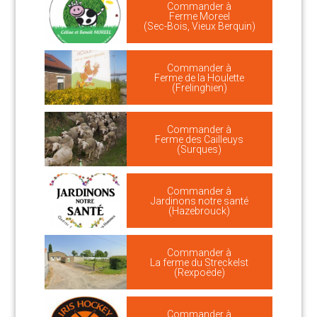
Commander à
Ferme Moreel
(Sec-Bois, Vieux Berquin)
Commander à
Ferme de la Houlette
(Frelinghien)
Commander à
Ferme des Cailleuys
(Surques)
Commander à
Jardinons notre santé
(Hazebrouck)
Commander à
La ferme du Streckelst
(Rexpoëde)
Commander à