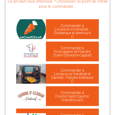
Ce produit vous intéresse ? Choisissez un point de retrait
pour le commander...
Commander à
Livraison le Vendredi -
Dunkerque et alentours
()
Commander à
Fromagerie de Flandre
(Saint-Sylvestre-Cappel)
Commander à
Livraison le Vendredi et
Samedi - Flandre Intérieure
()
Commander à
Fournil Saint Casimir
(Vaudricourt)