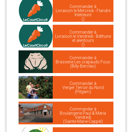
Commander à
Livraison le Mercredi - Flandre
Intérieure
()
Commander à
Livraison le Vendredi - Béthune
et alentours
()
Commander à
Brasserie Les crapauds Fous
(Billy-Berclau)
Commander à
Verger Terroir du Nord
(Pitgam)
Commander à
Boulangerie Paul & Maria
Vendredi
(Sainte-Marie-Cappel)