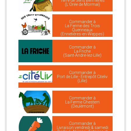
Terre de Sens Bermeries
(L'Orée de Mormal)
Commander à
La Ferme des Trois
Quenneaux
(Ennetières-en-Weppes)
Commander à
La Friche
(Saint-André-lez-Lille)
Commander à
Port de Lille - Entrepôt Citeliv
(Lille)
Commander à
La Ferme Ghestem
(Deulémont)
Commander à
Livraison vendredi & samedi