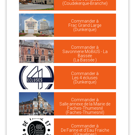
(Coudekerque-Branche)
Commander à
Frac Grand Large
(Dunkerque)
Commander à
Savonnerie MöBiUS - La
Bassée
(La Bassée )
Commander à
Les 4 écluses
(Dunkerque)
Commander à
Salle annexe de la Mairie de
Faches-Thumesnil
(Faches-Thumesnil)
Commander à
De Farine et d'Eau Fraiche
(Gravelines)