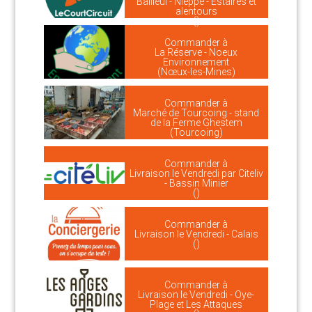
Bailleul - Nieppe - Estaires et
alentours
()
Commander à
La Réserve - Noeux
Environnement
(Nœux-les-Mines)
Commander à
Marché de Tourcoing - stand
de la Ferme Ghestem
(Tourcoing)
Commander à
Livraison le Vendredi par Citeliv
- Bassin Minier
()
Commander à
Livraison le Vendredi - Calais
()
Commander à
Livraison le Vendredi - Oye-
Plage et Les Attaques