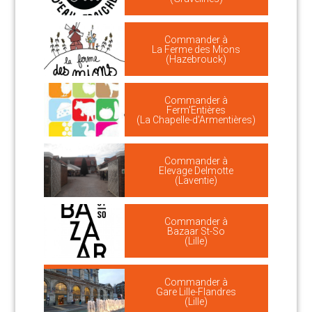
Commander à
La Ferme des Mions
(Hazebrouck)
Commander à
Ferm'Entières
(La Chapelle-d'Armentières)
Commander à
Elevage Delmotte
(Laventie)
Commander à
Bazaar St-So
(Lille)
Commander à
Gare Lille-Flandres
(Lille)