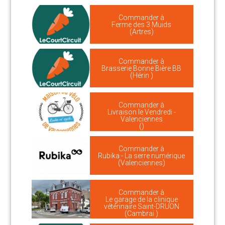
Commander à
Ferme des 3 Muids
(Artres)
Commander à
Brasserie Bonne Bière BB
(Hérin )
Commander à
Livraison le Vendredi -
Valenciennes
()
Commander à
Rubika - La serre numérique
(Valenciennes)
Commander à
Le garage de la clinique
vétérinaire Saint-DRUON
(Cambrai )