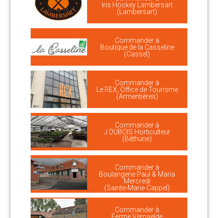
Iris Hockey Lambersart
(Lambersart)
Commander à
Boutique de la Casseline
(Cassel)
Commander à
Le REX, Office de Tourisme
(Armentières)
Commander à
J DUBOIS Horticulteur
(Béthune)
Commander à
Boulangerie Paul & Maria
Mercredi
(Sainte-Marie-Cappel)
Commander à
Ferme Vernaelde