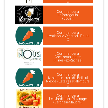
()
Commander à
Le Baragouin
(Douai)
Commander à
Livraison le Vendredi - Douai
()
Commander à
Chez nous autres
(Flines-lez-Raches)
Commander à
Livraison mercredi - Bailleul -
Nieppe - Estaires et alentours
()
Commander à
Les Jardins du Pluvinage
(Verchain-Maugré )