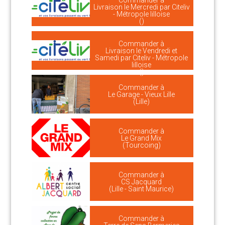
Commander à
Livraison le Mercredi par Citeliv
- Métropole lilloise
()
Commander à
Livraison le Vendredi et
Samedi par Citeliv - Métropole
lilloise
()
Commander à
Le Garage - Vieux Lille
(Lille)
Commander à
Le Grand Mix
(Tourcoing)
Commander à
CS Jacquard
(Lille - Saint Maurice)
Commander à