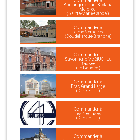
Commander à
Boulangerie Paul & Maria
Mercredi
(Sainte-Marie-Cappel)
Commander à
Ferme Vernaelde
(Coudekerque-Branche)
Commander à
Savonnerie MöBiUS - La
Bassée
(La Bassée )
Commander à
Frac Grand Large
(Dunkerque)
Commander à
Les 4 écluses
(Dunkerque)
Commander à