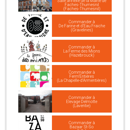
Salle annexe de la Mairie de
Faches-Thumesnil
(Faches-Thumesnil)
Commander à
De Farine et d'Eau Fraiche
(Gravelines)
Commander à
La Ferme des Mions
(Hazebrouck)
Commander à
Ferm'Entières
(La Chapelle-d'Armentières)
Commander à
Elevage Delmotte
(Laventie)
Commander à
Bazaar St-So