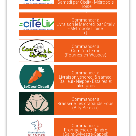
Samedi par Citeliv - Métropole
lilloise
()
Commander à
Livraison le Mercredi par Citeliv
- Métropole lilloise
()
Commander à
Com à la ferme
(Fournes-en-Weppes)
Commander à
Livraison vendredi & samedi
Bailleul - Nieppe - Estaires et
alentours
()
Commander à
Brasserie Les crapauds Fous
(Billy-Berclau)
Commander à
Fromagerie de Flandre
(Saint-Sylvestre-Cappel)