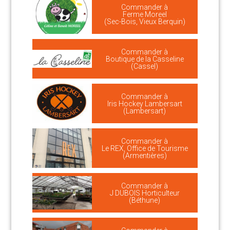
Commander à
Ferme Moreel
(Sec-Bois, Vieux Berquin)
Commander à
Boutique de la Casseline
(Cassel)
Commander à
Iris Hockey Lambersart
(Lambersart)
Commander à
Le REX, Office de Tourisme
(Armentières)
Commander à
J DUBOIS Horticulteur
(Béthune)