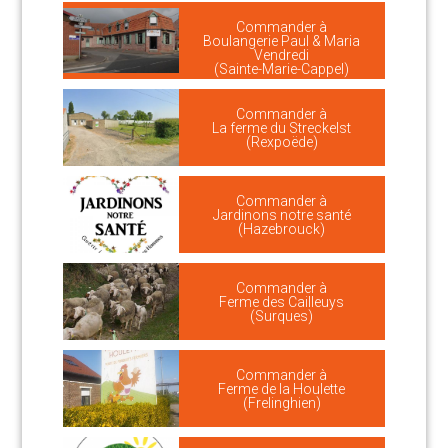
Commander à
Boulangerie Paul & Maria
Vendredi
(Sainte-Marie-Cappel)
Commander à
La ferme du Streckelst
(Rexpoëde)
Commander à
Jardinons notre santé
(Hazebrouck)
Commander à
Ferme des Cailleuys
(Surques)
Commander à
Ferme de la Houlette
(Frelinghien)