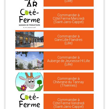
(Lille)
Commander à
Côté Ferme Mercredi
(Saint-Jans-Cappel)
Commander à
Gare Lille-Flandres
(Lille)
Commander à
Auberge de Jeunesse HI Lille
(Lille)
Commander à
Chèvrerie du Tannay
(Thiennes)
Commander à
Côté Ferme Vendredi
(Saint-Jans-Cappel)