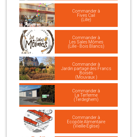
Commander à
Fives Cail
(Lille)
Commander à
Les Sales Mômes
(Lille - Bois Blancs)
Commander à
Jardin partagé des Francs
Boisés
(Mouvaux )
Commander à
La Terferme
(Terdeghem)
Commander à
Ecopôle Alimentaire
(Vieille-Église)