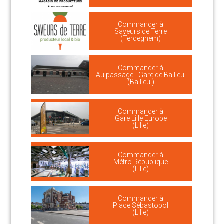
Commander à
Saveurs de Terre
(Terdeghem)
Commander à
Au passage - Gare de Bailleul
(Bailleul)
Commander à
Gare Lille Europe
(Lille)
Commander à
Métro République
(Lille)
Commander à
Place Sébastopol
(Lille)