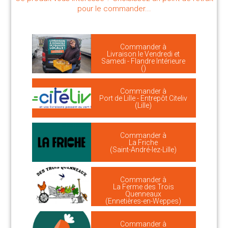
pour le commander...
Commander à
Livraison le Vendredi et
Samedi - Flandre Intérieure
()
Commander à
Port de Lille - Entrepôt Citeliv
(Lille)
Commander à
La Friche
(Saint-André-lez-Lille)
Commander à
La Ferme des Trois
Quenneaux
(Ennetières-en-Weppes)
Commander à