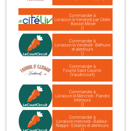
Commander à
Livraison le Vendredi par Citeliv
- Bassin Minier
()
Commander à
Livraison le Vendredi - Béthune
et alentours
()
Commander à
Fournil Saint Casimir
(Vaudricourt)
Commander à
Livraison le Mercredi - Flandre
Intérieure
()
Commander à
Livraison mercredi - Bailleul -
Nieppe - Estaires et alentours
()