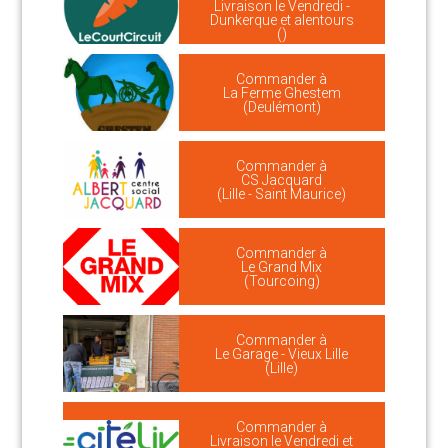
Livraison le Vendredi -
Dunkerque et alentours
()
Commander à
La Ferme Ghestem
(Deulémont)
Commander à
CS Jacquard
(Lille - Saint Maurice)
Commander à
Le Grand Mix
(Tourcoing)
Commander à
Le Garage - Vieux Lille
(Lille)
Commander à
Livraison le Vendredi et