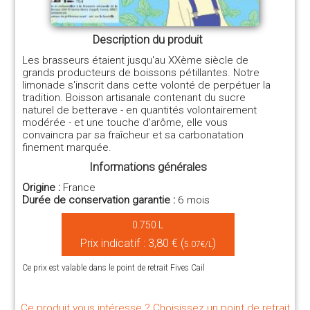
Description du produit
Les brasseurs étaient jusqu'au XXème siècle de
grands producteurs de boissons pétillantes. Notre
limonade s'inscrit dans cette volonté de perpétuer la
tradition. Boisson artisanale contenant du sucre
naturel de betterave - en quantités volontairement
modérée - et une touche d'arôme, elle vous
convaincra par sa fraîcheur et sa carbonatation
finement marquée.
Informations générales
Origine :
France
Durée de conservation garantie :
6 mois
0.750 L
Prix indicatif : 3,80 € (
)
5.07€/L
Ce prix est valable dans le point de retrait Fives Cail
Ce produit vous intéresse ? Choisissez un point de retrait