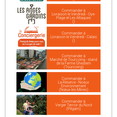
Commander à
Livraison le Vendredi - Oye-
Plage et Les Attaques
()
Commander à
Livraison le Vendredi - Calais
()
Commander à
Marché de Tourcoing - stand
de la Ferme Ghestem
(Tourcoing)
Commander à
La Réserve - Noeux
Environnement
(Nœux-les-Mines)
Commander à
Verger Terroir du Nord
(Pitgam)