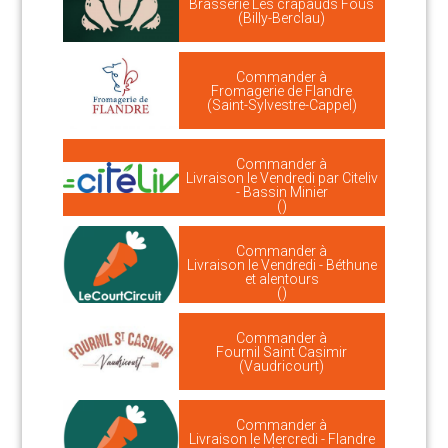
Brasserie Les crapauds Fous
(Billy-Berclau)
Commander à
Fromagerie de Flandre
(Saint-Sylvestre-Cappel)
Commander à
Livraison le Vendredi par Citeliv
- Bassin Minier
()
Commander à
Livraison le Vendredi - Béthune
et alentours
()
Commander à
Fournil Saint Casimir
(Vaudricourt)
Commander à
Livraison le Mercredi - Flandre