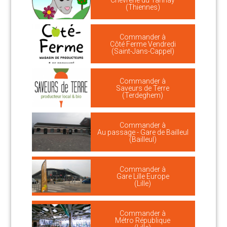
Chèvrerie du Tannay
(Thiennes)
Commander à
Côté Ferme Vendredi
(Saint-Jans-Cappel)
Commander à
Saveurs de Terre
(Terdeghem)
Commander à
Au passage - Gare de Bailleul
(Bailleul)
Commander à
Gare Lille Europe
(Lille)
Commander à
Métro République