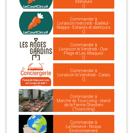
Intérieure
()
Commander à
Livraison mercredi - Bailleul -
Nieppe - Estaires et alentours
()
Commander à
Livraison le Vendredi - Oye-
Plage et Les Attaques
()
Commander à
Livraison le Vendredi - Calais
()
Commander à
Marché de Tourcoing - stand
de la Ferme Ghestem
(Tourcoing)
Commander à
La Réserve - Noeux
Environnement