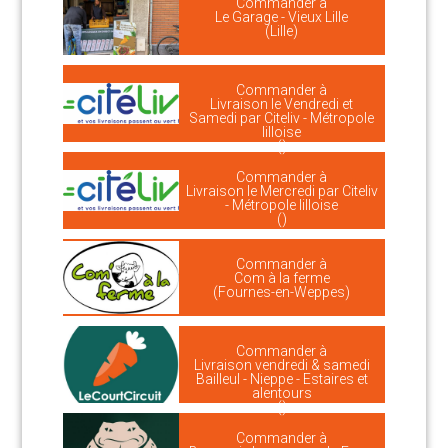
Commander à
Le Garage - Vieux Lille
(Lille)
Commander à
Livraison le Vendredi et
Samedi par Citeliv - Métropole
lilloise
()
Commander à
Livraison le Mercredi par Citeliv
- Métropole lilloise
()
Commander à
Com à la ferme
(Fournes-en-Weppes)
Commander à
Livraison vendredi & samedi
Bailleul - Nieppe - Estaires et
alentours
()
Commander à