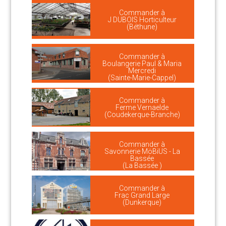
Commander à
J DUBOIS Horticulteur
(Béthune)
Commander à
Boulangerie Paul & Maria
Mercredi
(Sainte-Marie-Cappel)
Commander à
Ferme Vernaelde
(Coudekerque-Branche)
Commander à
Savonnerie MöBiUS - La
Bassée
(La Bassée )
Commander à
Frac Grand Large
(Dunkerque)