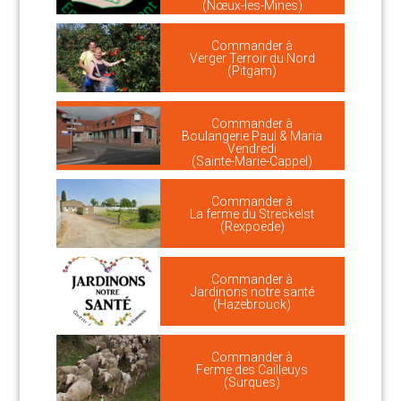
(Nœux-les-Mines)
Commander à
Verger Terroir du Nord
(Pitgam)
Commander à
Boulangerie Paul & Maria
Vendredi
(Sainte-Marie-Cappel)
Commander à
La ferme du Streckelst
(Rexpoëde)
Commander à
Jardinons notre santé
(Hazebrouck)
Commander à
Ferme des Cailleuys
(Surques)