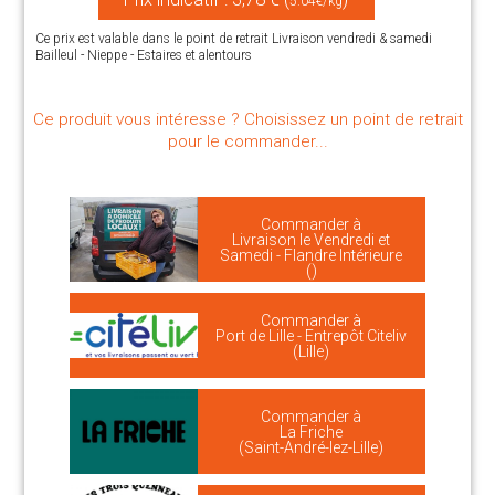
5.04€/kg
Ce prix est valable dans le point de retrait Livraison vendredi & samedi
Bailleul - Nieppe - Estaires et alentours
Ce produit vous intéresse ? Choisissez un point de retrait
pour le commander...
Commander à
Livraison le Vendredi et
Samedi - Flandre Intérieure
()
Commander à
Port de Lille - Entrepôt Citeliv
(Lille)
Commander à
La Friche
(Saint-André-lez-Lille)