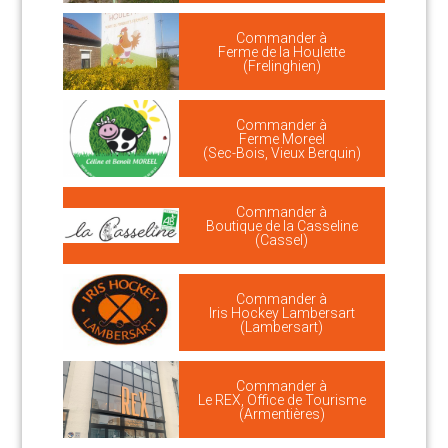
Commander à
Ferme de la Houlette
(Frelinghien)
Commander à
Ferme Moreel
(Sec-Bois, Vieux Berquin)
Commander à
Boutique de la Casseline
(Cassel)
Commander à
Iris Hockey Lambersart
(Lambersart)
Commander à
Le REX, Office de Tourisme
(Armentières)