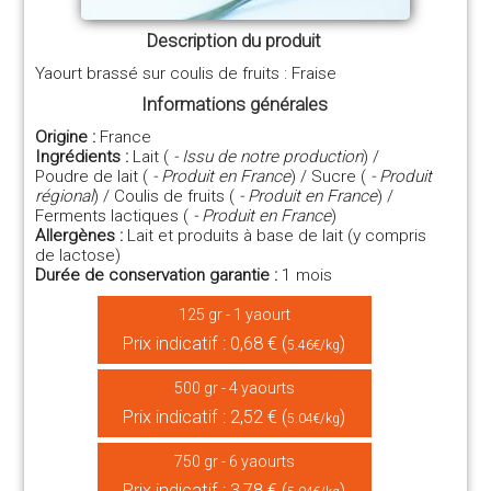
Description du produit
Yaourt brassé sur coulis de fruits : Fraise
Informations générales
Origine :
France
Ingrédients :
Lait (
- Issu de notre production
) /
Poudre de lait (
- Produit en France
) / Sucre (
- Produit
régional
) / Coulis de fruits (
- Produit en France
) /
Ferments lactiques (
- Produit en France
)
Allergènes :
Lait et produits à base de lait (y compris
de lactose)
Durée de conservation garantie :
1 mois
125 gr - 1 yaourt
Prix indicatif : 0,68 € (
)
5.46€/kg
500 gr - 4 yaourts
Prix indicatif : 2,52 € (
)
5.04€/kg
750 gr - 6 yaourts
Prix indicatif : 3,78 € (
)