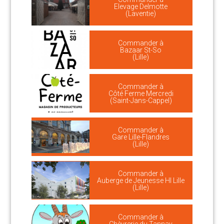
Elevage Delmotte
(Laventie)
Commander à
Bazaar St-So
(Lille)
Commander à
Côté Ferme Mercredi
(Saint-Jans-Cappel)
Commander à
Gare Lille-Flandres
(Lille)
Commander à
Auberge de Jeunesse HI Lille
(Lille)
Commander à