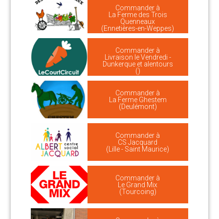
Commander à
La Ferme des Trois
Quenneaux
(Ennetières-en-Weppes)
Commander à
Livraison le Vendredi -
Dunkerque et alentours
()
Commander à
La Ferme Ghestem
(Deulémont)
Commander à
CS Jacquard
(Lille - Saint Maurice)
Commander à
Le Grand Mix
(Tourcoing)