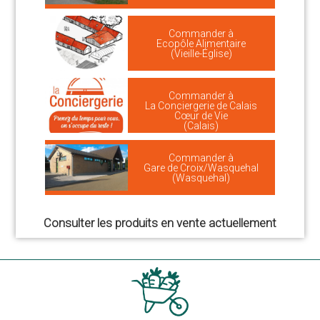
Commander à
Ecopôle Alimentaire
(Vieille-Église)
Commander à
La Conciergerie de Calais
Cœur de Vie
(Calais)
Commander à
Gare de Croix/Wasquehal
(Wasquehal)
Consulter les produits en vente actuellement