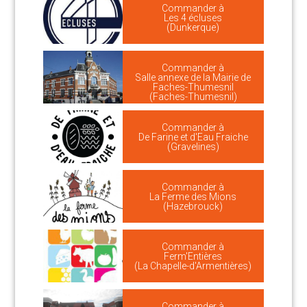
Commander à
Les 4 écluses
(Dunkerque)
Commander à
Salle annexe de la Mairie de
Faches-Thumesnil
(Faches-Thumesnil)
Commander à
De Farine et d'Eau Fraiche
(Gravelines)
Commander à
La Ferme des Mions
(Hazebrouck)
Commander à
Ferm'Entières
(La Chapelle-d'Armentières)
Commander à