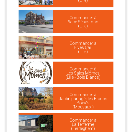
(Lille)
Commander à
Place Sébastopol
(Lille)
Commander à
Fives Cail
(Lille)
Commander à
Les Sales Mômes
(Lille - Bois Blancs)
Commander à
Jardin partagé des Francs
Boisés
(Mouvaux )
Commander à
La Terferme
(Terdeghem)