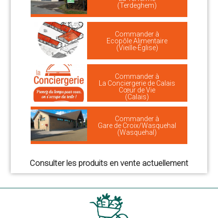
(Terdeghem)
Commander à
Ecopôle Alimentaire
(Vieille-Église)
Commander à
La Conciergerie de Calais
Cœur de Vie
(Calais)
Commander à
Gare de Croix/Wasquehal
(Wasquehal)
Consulter les produits en vente actuellement