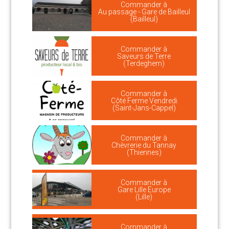
Commander à
Au passage - Gare de Bailleul
(Bailleul)
Commander à
Saveurs de Terre
(Terdeghem)
Commander à
Côté Ferme Vendredi
(Saint-Jans-Cappel)
Commander à
Chèvrerie du Tannay
(Thiennes)
Commander à
Gare Lille Europe
(Lille)
Commander à