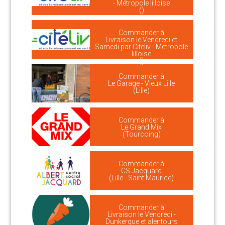
- Métropole lilloise
()
Commander à
Livraison le Vendredi et
Samedi par Citeliv - Métropole
lilloise
()
Commander à
Le Garage - Vieux Lille
(Lille)
Commander à
Le Grand Mix
(Tourcoing)
Commander à
CS Jacquard
(Lille - Saint Maurice)
Commander à
Livraison le Vendredi -
Dunkerque et alentours