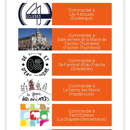
Commander à
Les 4 écluses
(Dunkerque)
Commander à
Salle annexe de la Mairie de
Faches-Thumesnil
(Faches-Thumesnil)
Commander à
De Farine et d'Eau Fraiche
(Gravelines)
Commander à
La Ferme des Mions
(Hazebrouck)
Commander à
Ferm'Entières
(La Chapelle-d'Armentières)