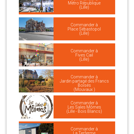
Métro République
(Lille)
Commander à
Place Sébastopol
(Lille)
Commander à
Fives Cail
(Lille)
Commander à
Jardin partagé des Francs
Boisés
(Mouvaux )
Commander à
Les Sales Mômes
(Lille - Bois Blancs)
Commander à
La Terferme