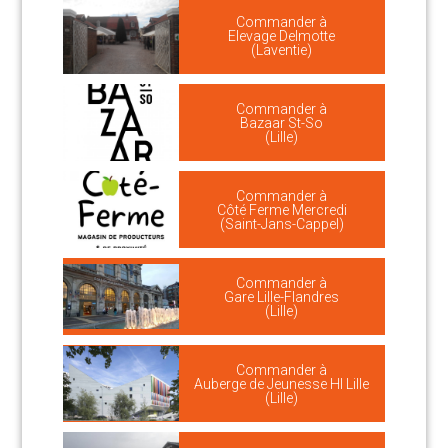
Commander à
Elevage Delmotte
(Laventie)
Commander à
Bazaar St-So
(Lille)
Commander à
Côté Ferme Mercredi
(Saint-Jans-Cappel)
Commander à
Gare Lille-Flandres
(Lille)
Commander à
Auberge de Jeunesse HI Lille
(Lille)