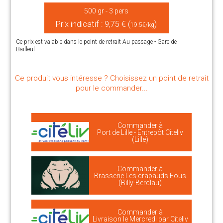
500 gr - 3 pers
Prix indicatif : 9,75 € (
)
19.5€/kg
Ce prix est valable dans le point de retrait Au passage - Gare de
Bailleul
Ce produit vous intéresse ? Choisissez un point de retrait
pour le commander...
Commander à
Port de Lille - Entrepôt Citeliv
(Lille)
Commander à
Brasserie Les crapauds Fous
(Billy-Berclau)
Commander à
Livraison le Mercredi par Citeliv