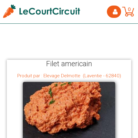
0
Filet americain
Produit par : Elevage Delmotte (Laventie - 62840)