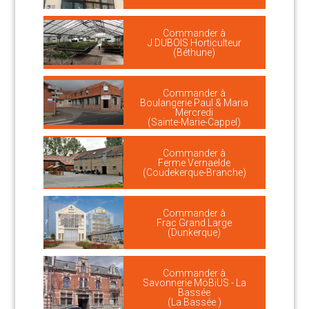
Commander à
J DUBOIS Horticulteur
(Béthune)
Commander à
Boulangerie Paul & Maria
Mercredi
(Sainte-Marie-Cappel)
Commander à
Ferme Vernaelde
(Coudekerque-Branche)
Commander à
Frac Grand Large
(Dunkerque)
Commander à
Savonnerie MöBiUS - La
Bassée
(La Bassée )