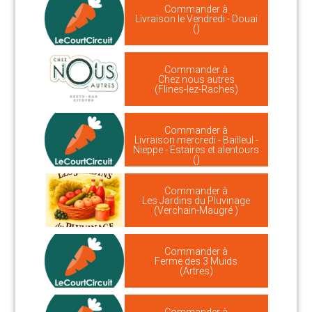
Commander à
Livraison le Vendredi - Douai
()
Commander à
Chez nous autres
(Flines-lez-Raches)
Commander à
Livraison mercredi - Bailleul -
Nieppe - Estaires et alentours
()
Commander à
Les Jardins du Pluvinage
(Verchain-Maugré )
Commander à
Ferme des 3 Muids
(Artres)