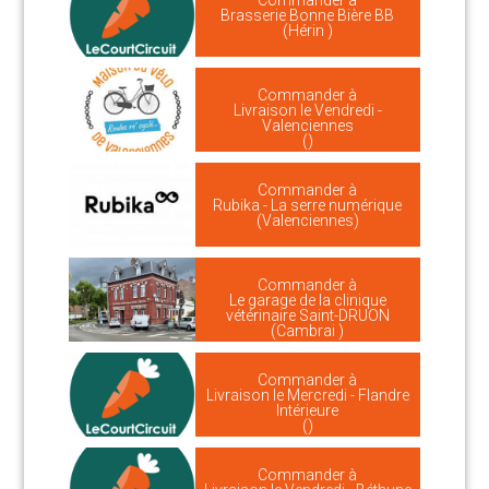
Commander à
Brasserie Bonne Bière BB
(Hérin )
Commander à
Livraison le Vendredi -
Valenciennes
()
Commander à
Rubika - La serre numérique
(Valenciennes)
Commander à
Le garage de la clinique
vétérinaire Saint-DRUON
(Cambrai )
Commander à
Livraison le Mercredi - Flandre
Intérieure
()
Commander à