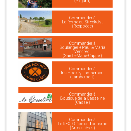
(Pitgam)
Commander à
La ferme du Streckelst
(Rexpoëde)
Commander à
Boulangerie Paul & Maria
Vendredi
(Sainte-Marie-Cappel)
Commander à
Iris Hockey Lambersart
(Lambersart)
Commander à
Boutique de la Casseline
(Cassel)
Commander à
Le REX, Office de Tourisme
(Armentières)