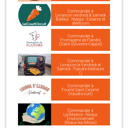
Commander à
Livraison vendredi & samedi
Bailleul - Nieppe - Estaires et
alentours
()
Commander à
Fromagerie de Flandre
(Saint-Sylvestre-Cappel)
Commander à
Livraison le Vendredi et
Samedi - Flandre Intérieure
()
Commander à
Fournil Saint Casimir
(Vaudricourt)
Commander à
La Réserve - Noeux
Environnement
(Nœux-les-Mines)