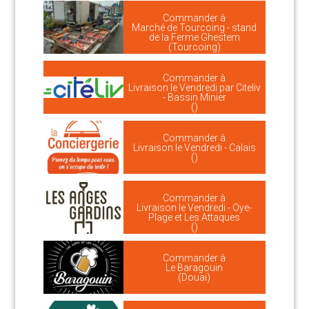
Commander à
Marché de Tourcoing - stand
de la Ferme Ghestem
(Tourcoing)
Commander à
Livraison le Vendredi par Citeliv
- Bassin Minier
()
Commander à
Livraison le Vendredi - Calais
()
Commander à
Livraison le Vendredi - Oye-
Plage et Les Attaques
()
Commander à
Le Baragouin
(Douai)