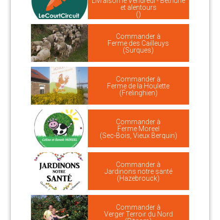
Livraison le Vendredi - Béthune
et alentours
()
Commander à
Ferme des Cailleuys
(Surques)
Commander à
Ferme de la Houlette
(Frelinghien)
Commander à
Ferme Moreel
(Sec-Bois, Vieux Berquin)
Commander à
Jardinons notre santé
(Hazebrouck)
Commander à
Verger Terroir du Nord