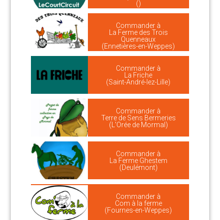
()
Commander à
La Ferme des Trois
Quenneaux
(Ennetières-en-Weppes)
Commander à
La Friche
(Saint-André-lez-Lille)
Commander à
Terre de Sens Bermeries
(L'Orée de Mormal)
Commander à
La Ferme Ghestem
(Deulémont)
Commander à
Com à la ferme
(Fournes-en-Weppes)