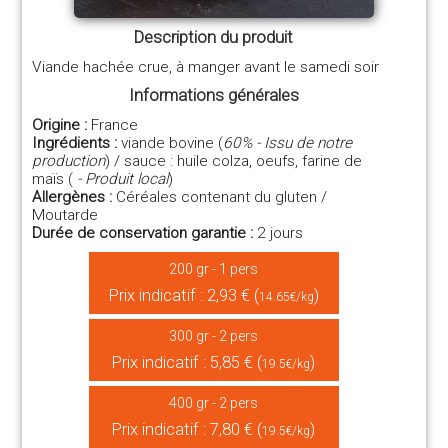
Description du produit
Viande hachée crue, à manger avant le samedi soir
Informations générales
Origine :
France
Ingrédients :
viande bovine (
60% - Issu de notre
production
) / sauce : huile colza, oeufs, farine de
maïs (
- Produit local
)
Allergènes :
Céréales contenant du gluten /
Moutarde
Durée de conservation garantie :
2 jours
200 gr - 1 pers
Prix indicatif : 2,93 € (
)
14.65€/kg
300 gr - 2 pers
Prix indicatif : 5,85 € (
)
19.5€/kg
400 gr - 2 pers
Prix indicatif : 7,80 € (
)
19.5€/kg