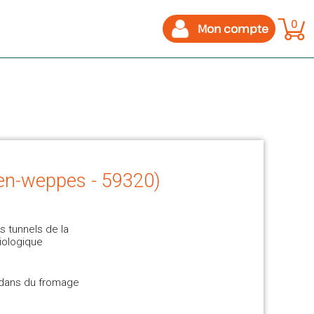
0
Mon compte
-en-weppes - 59320)
 tunnels de la
iologique
, dans du fromage