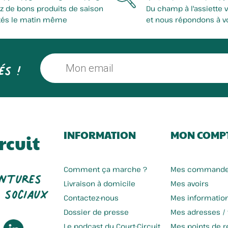
z de bons produits de saison
Du champ à l'assiette 
tés le matin même
et nous répondons à v
és !
INFORMATION
MON COMP
rcuit
entures
Comment ça marche ?
Mes command
 sociaux
Livraison à domicile
Mes avoirs
Contactez-nous
Mes informatio
Dossier de presse
Mes adresses /
Le podcast du Court-Circuit
Mes points de re