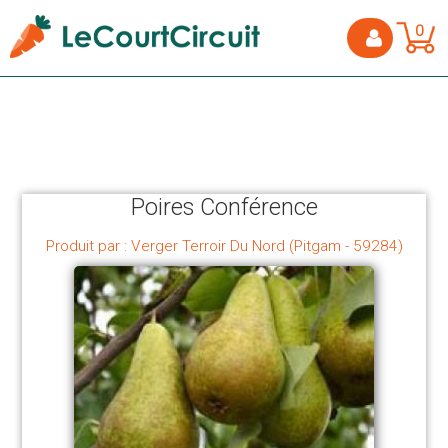
0
Poires Conférence
Produit par : Verger Terroir Du Nord (Pitgam - 59284)