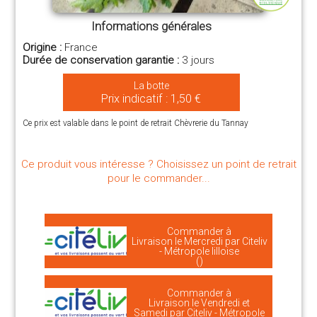
Informations générales
Origine :
France
Durée de conservation garantie :
3 jours
La botte
Prix indicatif : 1,50 €
Ce prix est valable dans le point de retrait Chèvrerie du Tannay
Ce produit vous intéresse ? Choisissez un point de retrait
pour le commander...
Commander à
Livraison le Mercredi par Citeliv
- Métropole lilloise
()
Commander à
Livraison le Vendredi et
Samedi par Citeliv - Métropole