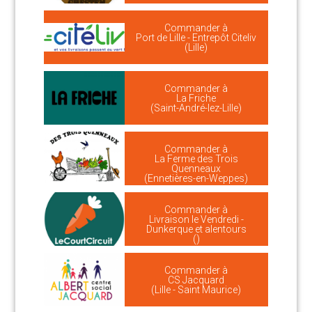
Commander à
Port de Lille - Entrepôt Citeliv
(Lille)
Commander à
La Friche
(Saint-André-lez-Lille)
Commander à
La Ferme des Trois
Quenneaux
(Ennetières-en-Weppes)
Commander à
Livraison le Vendredi -
Dunkerque et alentours
()
Commander à
CS Jacquard
(Lille - Saint Maurice)