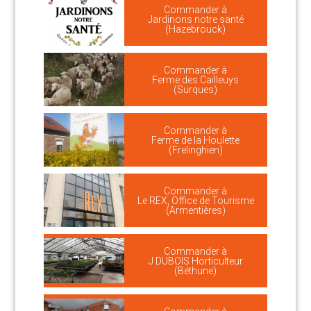
Commander à
Jardinons notre santé
(Hazebrouck)
Commander à
Ferme des Cailleuys
(Surques)
Commander à
Ferme de la Houlette
(Frelinghien)
Commander à
Le REX, Office de Tourisme
(Armentières)
Commander à
J DUBOIS Horticulteur
(Béthune)