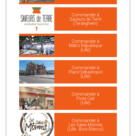
Commander à
Saveurs de Terre
(Terdeghem)
Commander à
Métro République
(Lille)
Commander à
Place Sébastopol
(Lille)
Commander à
Fives Cail
(Lille)
Commander à
Les Sales Mômes
(Lille - Bois Blancs)