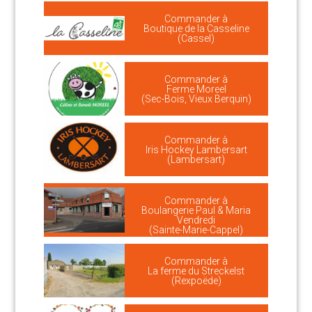
Commander à
Boutique de la Casseline
(Cassel)
Commander à
Ferme Moreel
(Sec-Bois, Vieux Berquin)
Commander à
Iris Hockey Lambersart
(Lambersart)
Commander à
Boulangerie Paul & Maria
Vendredi
(Sainte-Marie-Cappel)
Commander à
La ferme du Streckelst
(Rexpoëde)