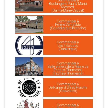
Commander à
Boulangerie Paul & Maria
Mercredi
(Sainte-Marie-Cappel)
Commander à
Ferme Vernaelde
(Coudekerque-Branche)
Commander à
Les 4 écluses
(Dunkerque)
Commander à
Salle annexe de la Mairie de
Faches-Thumesnil
(Faches-Thumesnil)
Commander à
De Farine et d'Eau Fraiche
(Gravelines)
Commander à