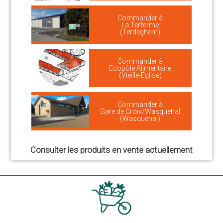
Commander à
La Terferme
(Terdeghem)
Commander à
Ecopôle Alimentaire
(Vieille-Église)
Commander à
Gare de Croix/Wasquehal
(Wasquehal)
Consulter les produits en vente actuellement