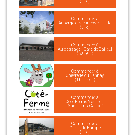
(Lille)
Commander à
Auberge de Jeunesse HI Lille
(Lille)
Commander à
Au passage - Gare de Bailleul
(Bailleul)
Commander à
Chèvrerie du Tannay
(Thiennes)
Commander à
Côté Ferme Vendredi
(Saint-Jans-Cappel)
Commander à
Gare Lille Europe
(Lille)