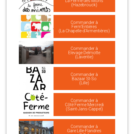
La Ferme des Mions
(Hazebrouck)
Commander à
Ferm'Entières
(La Chapelle-d'Armentières)
Commander à
Elevage Delmotte
(Laventie)
Commander à
Bazaar St-So
(Lille)
Commander à
Côté Ferme Mercredi
(Saint-Jans-Cappel)
Commander à
Gare Lille-Flandres