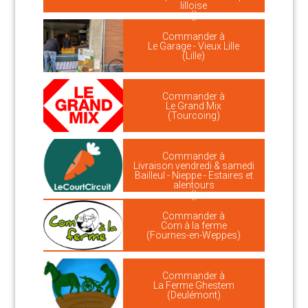
lilloise
()
Commander à
Le Garage - Vieux Lille
(Lille)
Commander à
Le Grand Mix
(Tourcoing)
Commander à
Livraison vendredi & samedi
Bailleul - Nieppe - Estaires et
alentours
()
Commander à
Com à la ferme
(Fournes-en-Weppes)
Commander à
La Ferme Ghestem
(Deulémont)