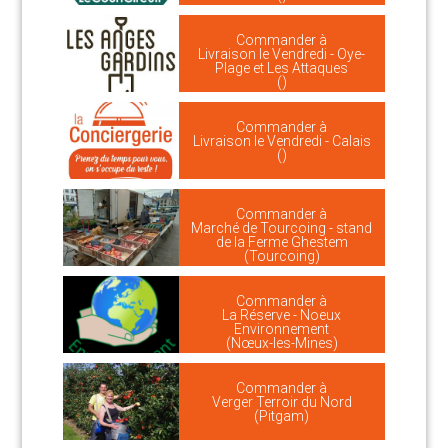
Commander à
Livraison le Vendredi - Oye-
Plage et Les Attaques
()
Commander à
Livraison le Vendredi - Calais
()
Commander à
Marché de Tourcoing - stand
de la Ferme Ghestem
(Tourcoing)
Commander à
La Réserve - Noeux
Environnement
(Nœux-les-Mines)
Commander à
Verger Terroir du Nord
(Pitgam)