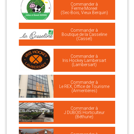
Commander à
Ferme Moreel
(Sec-Bois, Vieux Berquin)
Commander à
Boutique de la Casseline
(Cassel)
Commander à
Iris Hockey Lambersart
(Lambersart)
Commander à
Le REX, Office de Tourisme
(Armentières)
Commander à
J DUBOIS Horticulteur
(Béthune)