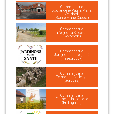
Commander à
Boulangerie Paul & Maria
Vendredi
(Sainte-Marie-Cappel)
Commander à
La ferme du Streckelst
(Rexpoëde)
Commander à
Jardinons notre santé
(Hazebrouck)
Commander à
Ferme des Cailleuys
(Surques)
Commander à
Ferme de la Houlette
(Frelinghien)