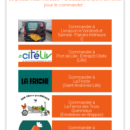
pour le commander...
Commander à
Livraison le Vendredi et
Samedi - Flandre Intérieure
()
Commander à
Port de Lille - Entrepôt Citeliv
(Lille)
Commander à
La Friche
(Saint-André-lez-Lille)
Commander à
La Ferme des Trois
Quenneaux
(Ennetières-en-Weppes)
Commander à