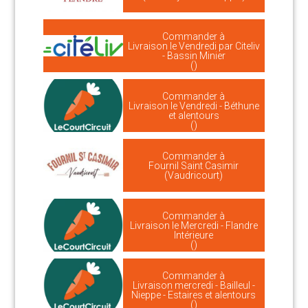
Commander à
Livraison le Vendredi par Citeliv
- Bassin Minier
()
Commander à
Livraison le Vendredi - Béthune
et alentours
()
Commander à
Fournil Saint Casimir
(Vaudricourt)
Commander à
Livraison le Mercredi - Flandre
Intérieure
()
Commander à
Livraison mercredi - Bailleul -
Nieppe - Estaires et alentours
()