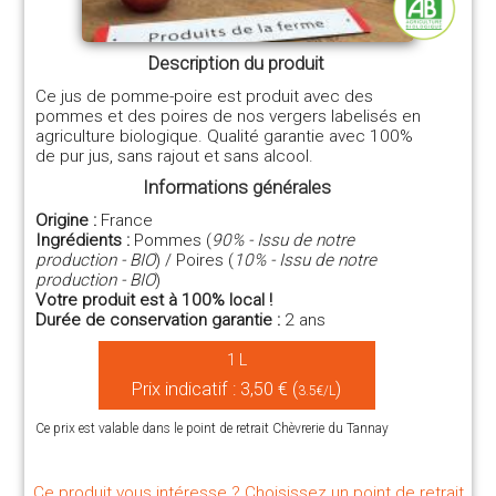
Description du produit
Ce jus de pomme-poire est produit avec des
pommes et des poires de nos vergers labelisés en
agriculture biologique. Qualité garantie avec 100%
de pur jus, sans rajout et sans alcool.
Informations générales
Origine :
France
Ingrédients :
Pommes (
90% - Issu de notre
production - BIO
) / Poires (
10% - Issu de notre
production - BIO
)
Votre produit est à 100% local !
Durée de conservation garantie :
2 ans
1 L
Prix indicatif : 3,50 € (
)
3.5€/L
Ce prix est valable dans le point de retrait Chèvrerie du Tannay
Ce produit vous intéresse ? Choisissez un point de retrait