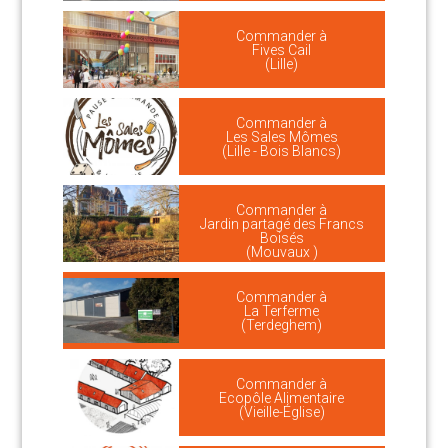
Commander à
Fives Cail
(Lille)
Commander à
Les Sales Mômes
(Lille - Bois Blancs)
Commander à
Jardin partagé des Francs
Boisés
(Mouvaux )
Commander à
La Terferme
(Terdeghem)
Commander à
Ecopôle Alimentaire
(Vieille-Église)