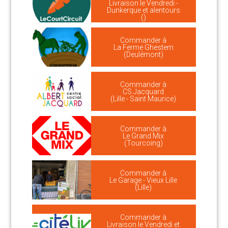
Livraison le Vendredi -
Dunkerque et alentours
()
Commander à
La Ferme Ghestem
(Deulémont)
Commander à
CS Jacquard
(Lille - Saint Maurice)
Commander à
Le Grand Mix
(Tourcoing)
Commander à
Le Garage - Vieux Lille
(Lille)
Commander à
Livraison le Vendredi et