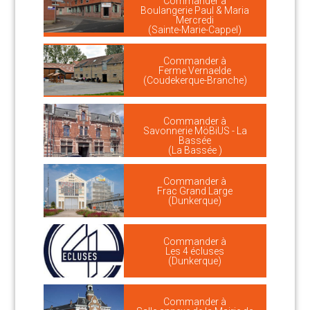
Commander à
Boulangerie Paul & Maria
Mercredi
(Sainte-Marie-Cappel)
Commander à
Ferme Vernaelde
(Coudekerque-Branche)
Commander à
Savonnerie MöBiUS - La
Bassée
(La Bassée )
Commander à
Frac Grand Large
(Dunkerque)
Commander à
Les 4 écluses
(Dunkerque)
Commander à