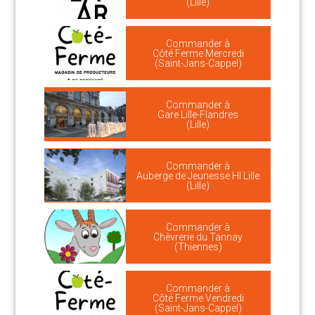
(Lille)
Commander à
Côté Ferme Mercredi
(Saint-Jans-Cappel)
Commander à
Gare Lille-Flandres
(Lille)
Commander à
Auberge de Jeunesse HI Lille
(Lille)
Commander à
Chèvrerie du Tannay
(Thiennes)
Commander à
Côté Ferme Vendredi
(Saint-Jans-Cappel)