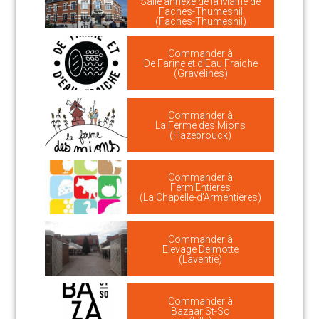
Salle annexe de la Mairie de
Faches-Thumesnil
(Faches-Thumesnil)
Commander à
De Farine et d'Eau Fraiche
(Gravelines)
Commander à
La Ferme des Mions
(Hazebrouck)
Commander à
Ferm'Entières
(La Chapelle-d'Armentières)
Commander à
Elevage Delmotte
(Laventie)
Commander à
Bazaar St-So