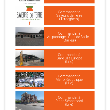
Commander à
Saveurs de Terre
(Terdeghem)
Commander à
Au passage - Gare de Bailleul
(Bailleul)
Commander à
Gare Lille Europe
(Lille)
Commander à
Métro République
(Lille)
Commander à
Place Sébastopol
(Lille)