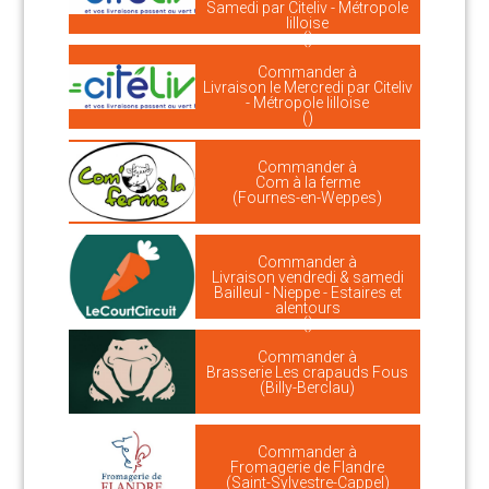
Samedi par Citeliv - Métropole
lilloise
()
Commander à
Livraison le Mercredi par Citeliv
- Métropole lilloise
()
Commander à
Com à la ferme
(Fournes-en-Weppes)
Commander à
Livraison vendredi & samedi
Bailleul - Nieppe - Estaires et
alentours
()
Commander à
Brasserie Les crapauds Fous
(Billy-Berclau)
Commander à
Fromagerie de Flandre
(Saint-Sylvestre-Cappel)