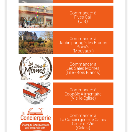
Commander à
Fives Cail
(Lille)
Commander à
Jardin partagé des Francs
Boisés
(Mouvaux )
Commander à
Les Sales Mômes
(Lille - Bois Blancs)
Commander à
Ecopôle Alimentaire
(Vieille-Église)
Commander à
La Conciergerie de Calais
Cœur de Vie
(Calais)