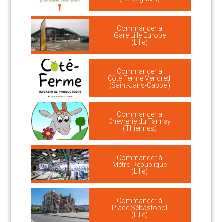
Commander à
Gare Lille Europe
(Lille)
Commander à
Côté Ferme Vendredi
(Saint-Jans-Cappel)
Commander à
Chèvrerie du Tannay
(Thiennes)
Commander à
Métro République
(Lille)
Commander à
Place Sébastopol
(Lille)