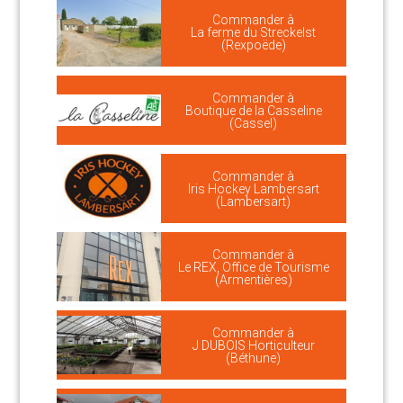
Commander à
La ferme du Streckelst
(Rexpoëde)
Commander à
Boutique de la Casseline
(Cassel)
Commander à
Iris Hockey Lambersart
(Lambersart)
Commander à
Le REX, Office de Tourisme
(Armentières)
Commander à
J DUBOIS Horticulteur
(Béthune)