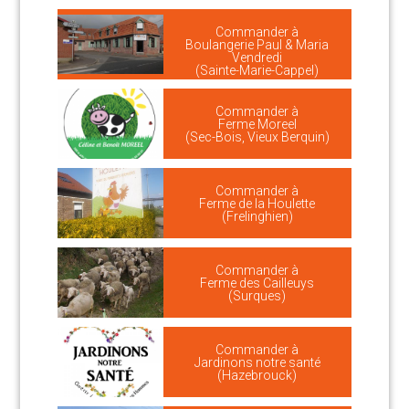
Commander à
Boulangerie Paul & Maria
Vendredi
(Sainte-Marie-Cappel)
Commander à
Ferme Moreel
(Sec-Bois, Vieux Berquin)
Commander à
Ferme de la Houlette
(Frelinghien)
Commander à
Ferme des Cailleuys
(Surques)
Commander à
Jardinons notre santé
(Hazebrouck)