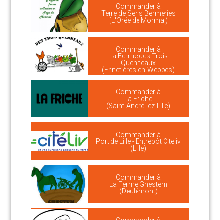
Commander à
Terre de Sens Bermeries
(L'Orée de Mormal)
Commander à
La Ferme des Trois
Quenneaux
(Ennetières-en-Weppes)
Commander à
La Friche
(Saint-André-lez-Lille)
Commander à
Port de Lille - Entrepôt Citeliv
(Lille)
Commander à
La Ferme Ghestem
(Deulémont)