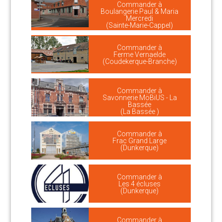
Commander à
Boulangerie Paul & Maria
Mercredi
(Sainte-Marie-Cappel)
Commander à
Ferme Vernaelde
(Coudekerque-Branche)
Commander à
Savonnerie MöBiUS - La
Bassée
(La Bassée )
Commander à
Frac Grand Large
(Dunkerque)
Commander à
Les 4 écluses
(Dunkerque)
Commander à