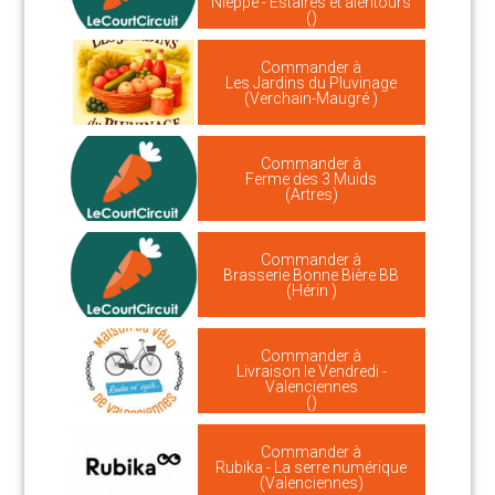
Nieppe - Estaires et alentours
()
Commander à
Les Jardins du Pluvinage
(Verchain-Maugré )
Commander à
Ferme des 3 Muids
(Artres)
Commander à
Brasserie Bonne Bière BB
(Hérin )
Commander à
Livraison le Vendredi -
Valenciennes
()
Commander à
Rubika - La serre numérique
(Valenciennes)