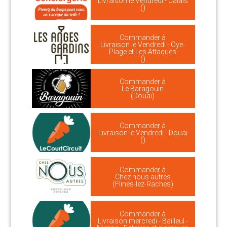
Livraison le Vendredi - Calais
()
Commander à
Livraison le Vendredi - Oye-
Plage et Les Attaques
()
Commander à
Le Baragouin
(Douai)
Commander à
Livraison le Vendredi - Douai
()
Commander à
Chez nous autres
(Flines-lez-Raches)
Commander à
Livraison mercredi - Bailleul -