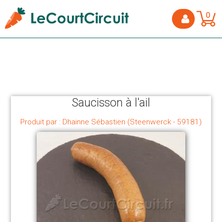
0
Saucisson à l'ail
Produit par : Dhainne Sébastien (Steenwerck - 59181)