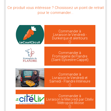
Ce produit vous intéresse ? Choisissez un point de retrait
pour le commander...
Commander à
Livraison le Vendredi -
Dunkerque et alentours
()
Commander à
Fromagerie de Flandre
(Saint-Sylvestre-Cappel)
Commander à
Livraison le Vendredi et
Samedi - Flandre Intérieure
()
Commander à
Livraison le Mercredi par Citeliv
- Métropole lilloise
()