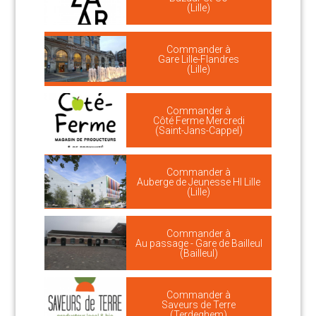
(Lille)
Commander à
Gare Lille-Flandres
(Lille)
Commander à
Côté Ferme Mercredi
(Saint-Jans-Cappel)
Commander à
Auberge de Jeunesse HI Lille
(Lille)
Commander à
Au passage - Gare de Bailleul
(Bailleul)
Commander à
Saveurs de Terre
(Terdeghem)