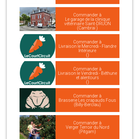
Commander à
Le garage de la clinique
vétérinaire Saint-DRUON
(Cambrai )
Commander à
Livraison le Mercredi - Flandre
Intérieure
()
Commander à
Livraison le Vendredi - Béthune
et alentours
()
Commander à
Brasserie Les crapauds Fous
(Billy-Berclau)
Commander à
Verger Terroir du Nord
(Pitgam)