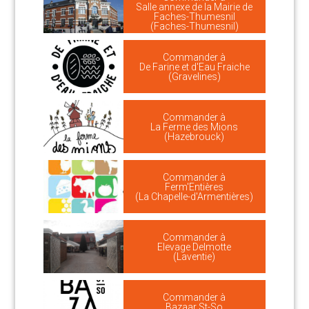
Salle annexe de la Mairie de
Faches-Thumesnil
(Faches-Thumesnil)
Commander à
De Farine et d'Eau Fraiche
(Gravelines)
Commander à
La Ferme des Mions
(Hazebrouck)
Commander à
Ferm'Entières
(La Chapelle-d'Armentières)
Commander à
Elevage Delmotte
(Laventie)
Commander à
Bazaar St-So