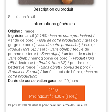
Description du produit
Saucisson à l'ail
Informations générales
Origine :
France
Ingrédients :
ail (
0.15% - Issu de notre production
) /
viande de porc (
- Issu de notre production
) / gras de
gorge de porc (
- Issu de notre production
) / eau (
-
Produit Hors UE
) / sel (
- Sans objet
) / fécule de
pomme de terre (
- Sans objet
) / amidon de mais (
-
Sans objet
) / hemoglobine de porc (
- Produit Hors
UE
) / dextrose (
- Produit Hors UE
) / poudre de
betterave rouge (
- Sans objet
) / boyau de porc (
-
Produit en Europe
) / fumé au bois de hêtre (
- Issu de
notre production
)
Durée de conservation garantie :
20 jours
250 gr
Prix indicatif : 4,00 € (
)
16€/kg
Ce prix est valable dans le point de retrait Ferme des Cailleuys