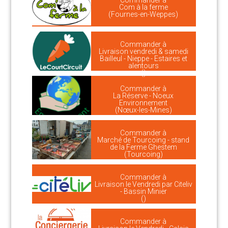
Commander à
Com à la ferme
(Fournes-en-Weppes)
Commander à
Livraison vendredi & samedi
Bailleul - Nieppe - Estaires et
alentours
()
Commander à
La Réserve - Noeux
Environnement
(Nœux-les-Mines)
Commander à
Marché de Tourcoing - stand
de la Ferme Ghestem
(Tourcoing)
Commander à
Livraison le Vendredi par Citeliv
- Bassin Minier
()
Commander à