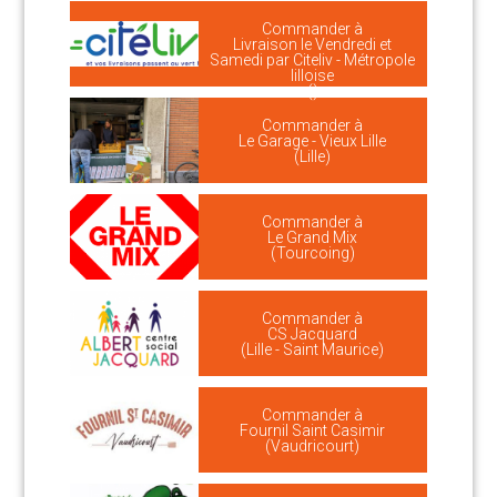
Commander à
Livraison le Vendredi et
Samedi par Citeliv - Métropole
lilloise
()
Commander à
Le Garage - Vieux Lille
(Lille)
Commander à
Le Grand Mix
(Tourcoing)
Commander à
CS Jacquard
(Lille - Saint Maurice)
Commander à
Fournil Saint Casimir
(Vaudricourt)