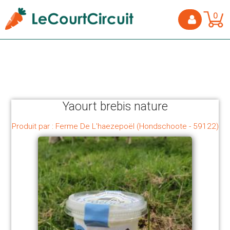
0
Yaourt brebis nature
Produit par : Ferme De L'haezepoël (Hondschoote - 59122)