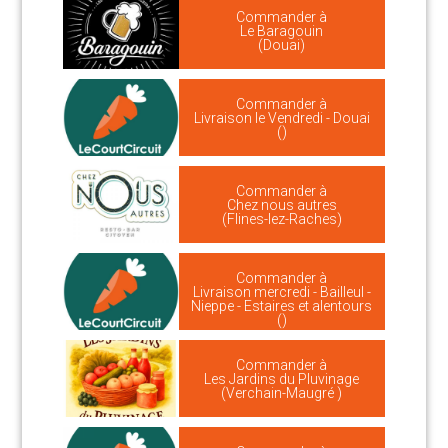
Commander à
Le Baragouin
(Douai)
Commander à
Livraison le Vendredi - Douai
()
Commander à
Chez nous autres
(Flines-lez-Raches)
Commander à
Livraison mercredi - Bailleul -
Nieppe - Estaires et alentours
()
Commander à
Les Jardins du Pluvinage
(Verchain-Maugré )