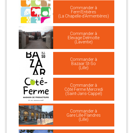
Commander à
Ferm'Entières
(La Chapelle-d'Armentières)
Commander à
Elevage Delmotte
(Laventie)
Commander à
Bazaar St-So
(Lille)
Commander à
Côté Ferme Mercredi
(Saint-Jans-Cappel)
Commander à
Gare Lille-Flandres
(Lille)