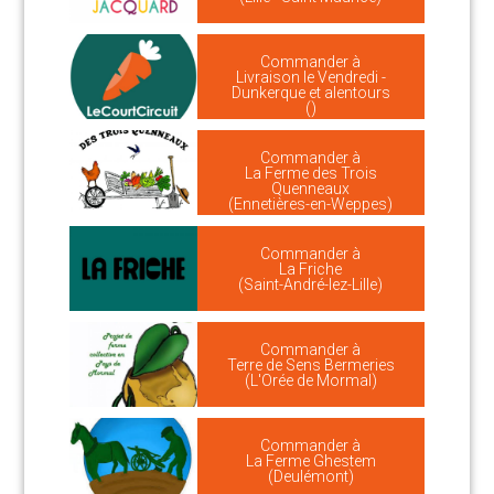
Commander à
Livraison le Vendredi -
Dunkerque et alentours
()
Commander à
La Ferme des Trois
Quenneaux
(Ennetières-en-Weppes)
Commander à
La Friche
(Saint-André-lez-Lille)
Commander à
Terre de Sens Bermeries
(L'Orée de Mormal)
Commander à
La Ferme Ghestem
(Deulémont)