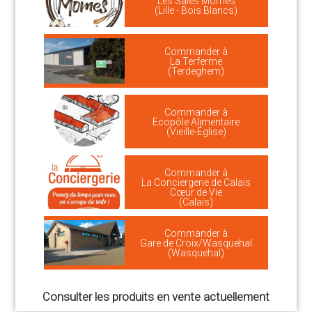
Les Sales Mômes
(Lille - Bois Blancs)
Commander à
La Terferme
(Terdeghem)
Commander à
Ecopôle Alimentaire
(Vieille-Église)
Commander à
La Conciergerie de Calais
Cœur de Vie
(Calais)
Commander à
Gare de Croix/Wasquehal
(Wasquehal)
Consulter les produits en vente actuellement