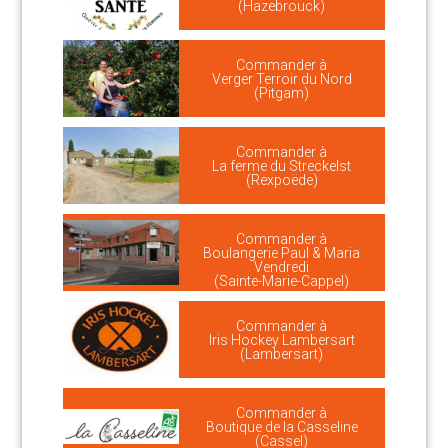
(Hazebrouck)
Commander à
Verger Terroir du Nord
(Pitgam)
Commander à
La ferme du Streckelst
(Rexpoëde)
Commander à
Boulangerie Paul & Maria
Vendredi
(Sainte-Marie-Cappel)
Commander à
Iris Hockey Lambersart
(Lambersart)
Commander à
Boutique de la Casseline
(Cassel)