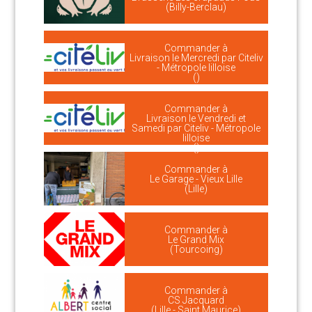
(Billy-Berclau)
Commander à
Livraison le Mercredi par Citeliv
- Métropole lilloise
()
Commander à
Livraison le Vendredi et
Samedi par Citeliv - Métropole
lilloise
()
Commander à
Le Garage - Vieux Lille
(Lille)
Commander à
Le Grand Mix
(Tourcoing)
Commander à
CS Jacquard
(Lille - Saint Maurice)