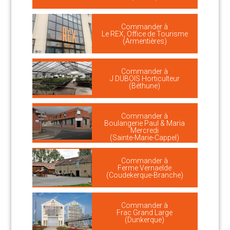
Commander à
Le REX, Office de Tourisme
(Armentières)
Commander à
J DUBOIS Horticulteur
(Béthune)
Commander à
Boulangerie Paul & Maria
Mercredi
(Sainte-Marie-Cappel)
Commander à
Ferme Vernaelde
(Coudekerque-Branche)
Commander à
Frac Grand Large
(Dunkerque)