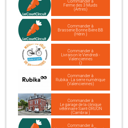
Commander à
Ferme des 3 Muids
(Artres)
Commander à
Brasserie Bonne Bière BB
(Hérin )
Commander à
Livraison le Vendredi -
Valenciennes
()
Commander à
Rubika - La serre numérique
(Valenciennes)
Commander à
Le garage de la clinique
vétérinaire Saint-DRUON
(Cambrai )
Commander à