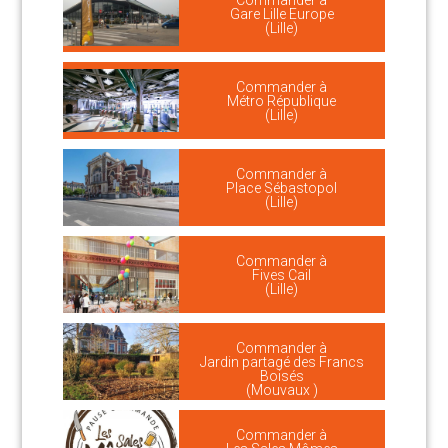
Commander à
Gare Lille Europe
(Lille)
Commander à
Métro République
(Lille)
Commander à
Place Sébastopol
(Lille)
Commander à
Fives Cail
(Lille)
Commander à
Jardin partagé des Francs
Boisés
(Mouvaux )
Commander à