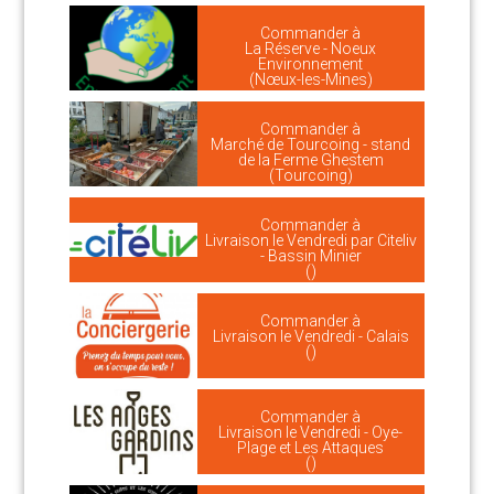
Commander à
La Réserve - Noeux
Environnement
(Nœux-les-Mines)
Commander à
Marché de Tourcoing - stand
de la Ferme Ghestem
(Tourcoing)
Commander à
Livraison le Vendredi par Citeliv
- Bassin Minier
()
Commander à
Livraison le Vendredi - Calais
()
Commander à
Livraison le Vendredi - Oye-
Plage et Les Attaques
()