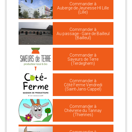
Commander à
Auberge de Jeunesse HI Lille
(Lille)
Commander à
Au passage - Gare de Bailleul
(Bailleul)
Commander à
Saveurs de Terre
(Terdeghem)
Commander à
Côté Ferme Vendredi
(Saint-Jans-Cappel)
Commander à
Chèvrerie du Tannay
(Thiennes)