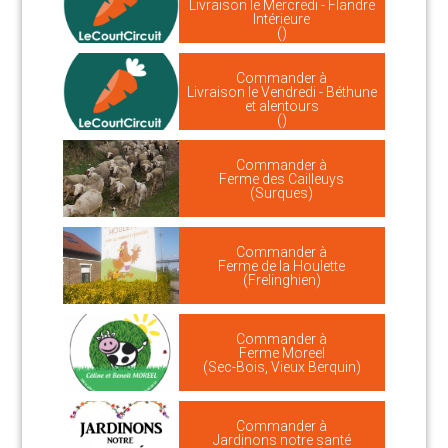
Livraison le Mercredi - Flandre
Intérieure
()
Commander à
Livraison le Vendredi - Béthune
et alentours
()
Commander à
Ferme des Cailleuys
(Surques)
Commander à
Ferme de la Houlette
(Frelinghien)
Commander à
Ferme Moreel
(Sec-Bois, Vieux Berquin)
Commander à
Jardinons notre santé