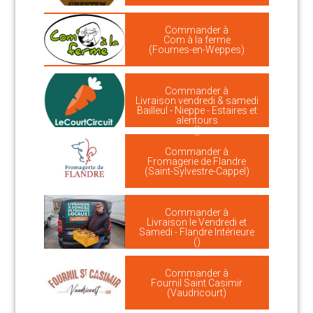
Commander à
Com à la ferme
(Fournes-en-Weppes)
Commander à
Livraison vendredi & samedi
Bailleul - Nieppe - Estaires et
alentours
()
Commander à
Fromagerie de Flandre
(Saint-Sylvestre-Cappel)
Commander à
Livraison le Vendredi et
Samedi - Flandre Intérieure
()
Commander à
Fournil Saint Casimir
(Vaudricourt)