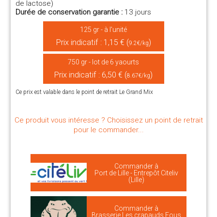
de lactose)
Durée de conservation garantie :
13 jours
125 gr - à l'unité
Prix indicatif : 1,15 € (
)
9.2€/kg
750 gr - lot de 6 yaourts
Prix indicatif : 6,50 € (
)
8.67€/kg
Ce prix est valable dans le point de retrait Le Grand Mix
Ce produit vous intéresse ? Choisissez un point de retrait
pour le commander...
Commander à
Port de Lille - Entrepôt Citeliv
(Lille)
Commander à
Brasserie Les crapauds Fous