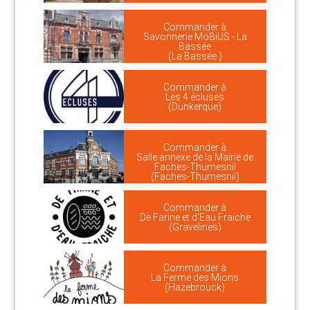
Commander à
Savonnerie MöBiUS - La
Bassée
(La Bassée )
Commander à
Les 4 écluses
(Dunkerque)
Commander à
Salle annexe de la Mairie de
Faches-Thumesnil
(Faches-Thumesnil)
Commander à
De Farine et d'Eau Fraiche
(Gravelines)
Commander à
La Ferme des Mions
(Hazebrouck)