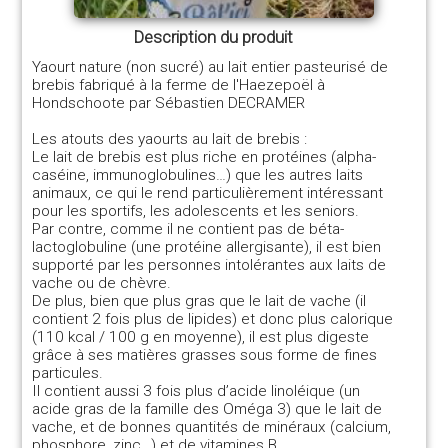
Description du produit
Yaourt nature (non sucré) au lait entier pasteurisé de
brebis fabriqué à la ferme de l'Haezepoël à
Hondschoote par Sébastien DECRAMER
Les atouts des yaourts au lait de brebis :
Le lait de brebis est plus riche en protéines (alpha-
caséine, immunoglobulines…) que les autres laits
animaux, ce qui le rend particulièrement intéressant
pour les sportifs, les adolescents et les seniors.
Par contre, comme il ne contient pas de béta-
lactoglobuline (une protéine allergisante), il est bien
supporté par les personnes intolérantes aux laits de
vache ou de chèvre.
De plus, bien que plus gras que le lait de vache (il
contient 2 fois plus de lipides) et donc plus calorique
(110 kcal / 100 g en moyenne), il est plus digeste
grâce à ses matières grasses sous forme de fines
particules.
Il contient aussi 3 fois plus d’acide linoléique (un
acide gras de la famille des Oméga 3) que le lait de
vache, et de bonnes quantités de minéraux (calcium,
phosphore, zinc…) et de vitamines B.