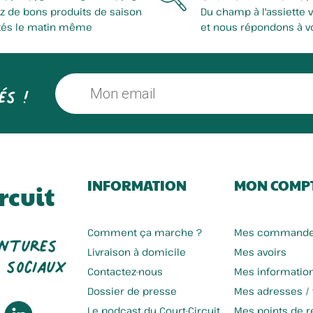
z de bons produits de saison
Du champ à l'assiette 
tés le matin même
et nous répondons à v
és !
INFORMATION
MON COMP
rcuit
entures
Comment ça marche ?
Mes command
 sociaux
Livraison à domicile
Mes avoirs
Contactez-nous
Mes informatio
Dossier de presse
Mes adresses /
Le podcast du Court-Circuit
Mes points de re