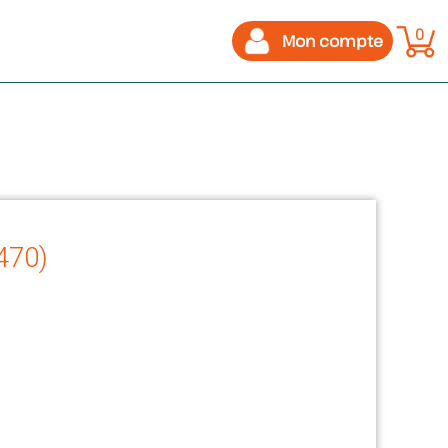
0
Mon compte
470)