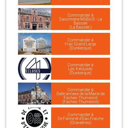
Commander à
Savonnerie MöBiUS - La
Bassée
(La Bassée )
Commander à
Frac Grand Large
(Dunkerque)
Commander à
Les 4 écluses
(Dunkerque)
Commander à
Salle annexe de la Mairie de
Faches-Thumesnil
(Faches-Thumesnil)
Commander à
De Farine et d'Eau Fraiche
(Gravelines)