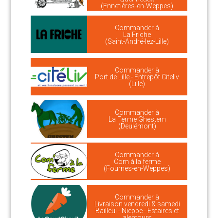
(Ennetières-en-Weppes)
Commander à
La Friche
(Saint-André-lez-Lille)
Commander à
Port de Lille - Entrepôt Citeliv
(Lille)
Commander à
La Ferme Ghestem
(Deulémont)
Commander à
Com à la ferme
(Fournes-en-Weppes)
Commander à
Livraison vendredi & samedi
Bailleul - Nieppe - Estaires et
alentours