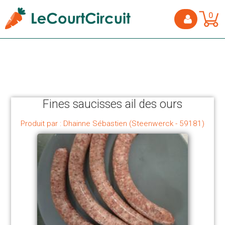
0
Fines saucisses ail des ours
Produit par : Dhainne Sébastien (Steenwerck - 59181)