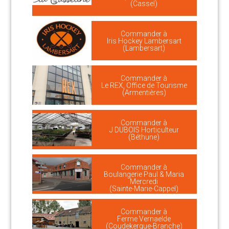
(Cassel)
Commander à
Iris Hockey Lambersart
(Lambersart)
Commander à
Le REX, Office de Tourisme
(Armentières)
Commander à
J DUBOIS Horticulteur
(Béthune)
Commander à
Boulangerie Paul & Maria
Mercredi
(Sainte-Marie-Cappel)
Commander à
Ferme Vernaelde
(Coudekerque-Branche)