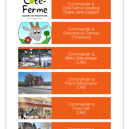
Commander à
Côté Ferme Vendredi
(Saint-Jans-Cappel)
Commander à
Chèvrerie du Tannay
(Thiennes)
Commander à
Métro République
(Lille)
Commander à
Place Sébastopol
(Lille)
Commander à
Fives Cail
(Lille)