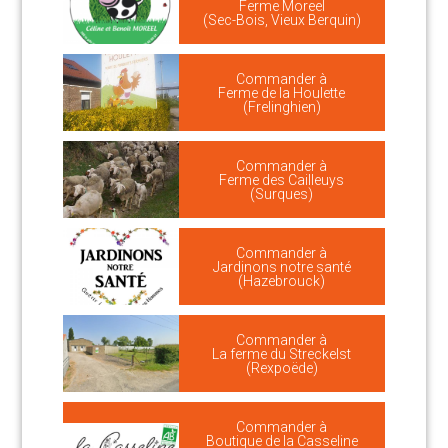
Ferme Moreel
(Sec-Bois, Vieux Berquin)
Commander à
Ferme de la Houlette
(Frelinghien)
Commander à
Ferme des Cailleuys
(Surques)
Commander à
Jardinons notre santé
(Hazebrouck)
Commander à
La ferme du Streckelst
(Rexpoëde)
Commander à
Boutique de la Casseline