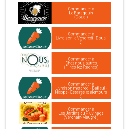
Commander à
Le Baragouin
(Douai)
Commander à
Livraison le Vendredi - Douai
()
Commander à
Chez nous autres
(Flines-lez-Raches)
Commander à
Livraison mercredi - Bailleul -
Nieppe - Estaires et alentours
()
Commander à
Les Jardins du Pluvinage
(Verchain-Maugré )