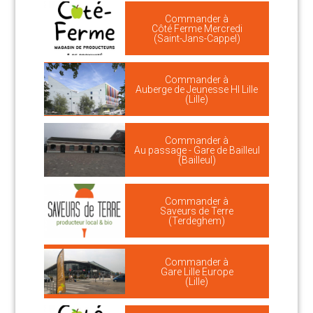
Commander à
Côté Ferme Mercredi
(Saint-Jans-Cappel)
Commander à
Auberge de Jeunesse HI Lille
(Lille)
Commander à
Au passage - Gare de Bailleul
(Bailleul)
Commander à
Saveurs de Terre
(Terdeghem)
Commander à
Gare Lille Europe
(Lille)