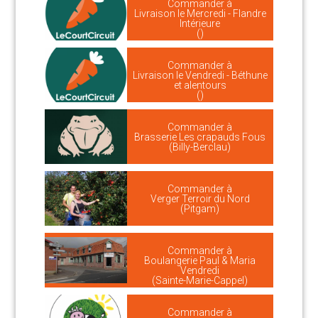
Commander à
Livraison le Mercredi - Flandre
Intérieure
()
Commander à
Livraison le Vendredi - Béthune
et alentours
()
Commander à
Brasserie Les crapauds Fous
(Billy-Berclau)
Commander à
Verger Terroir du Nord
(Pitgam)
Commander à
Boulangerie Paul & Maria
Vendredi
(Sainte-Marie-Cappel)
Commander à