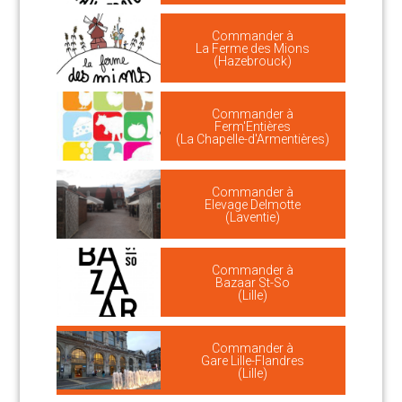
Commander à
La Ferme des Mions
(Hazebrouck)
Commander à
Ferm'Entières
(La Chapelle-d'Armentières)
Commander à
Elevage Delmotte
(Laventie)
Commander à
Bazaar St-So
(Lille)
Commander à
Gare Lille-Flandres
(Lille)