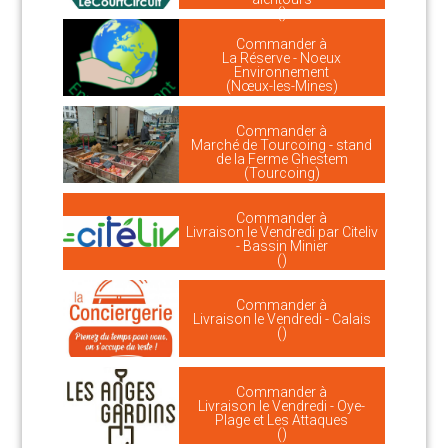
()
Commander à
La Réserve - Noeux
Environnement
(Nœux-les-Mines)
Commander à
Marché de Tourcoing - stand
de la Ferme Ghestem
(Tourcoing)
Commander à
Livraison le Vendredi par Citeliv
- Bassin Minier
()
Commander à
Livraison le Vendredi - Calais
()
Commander à
Livraison le Vendredi - Oye-
Plage et Les Attaques
()