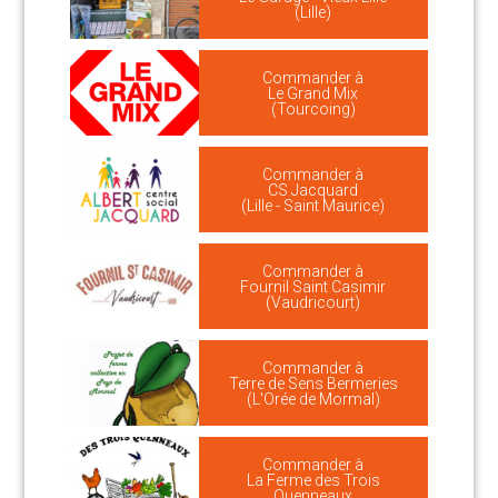
(Lille)
Commander à
Le Grand Mix
(Tourcoing)
Commander à
CS Jacquard
(Lille - Saint Maurice)
Commander à
Fournil Saint Casimir
(Vaudricourt)
Commander à
Terre de Sens Bermeries
(L'Orée de Mormal)
Commander à
La Ferme des Trois
Quenneaux