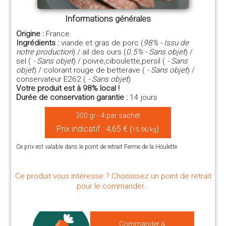
Informations générales
Origine :
France
Ingrédients :
viande et gras de porc (
98% - Issu de
notre production
) / ail des ours (
0.5% - Sans objet
) /
sel (
- Sans objet
) / poivre,ciboulette,persil (
- Sans
objet
) / colorant rouge de betterave (
- Sans objet
) /
conservateur E262 (
- Sans objet
)
Votre produit est à 98% local !
Durée de conservation garantie :
14 jours
300 gr - 4 par sachet
Prix indicatif : 4,65 € (
)
15.5€/kg
Ce prix est valable dans le point de retrait Ferme de la Houlette
Ce produit vous intéresse ? Choisissez un point de retrait
pour le commander...
Commander à