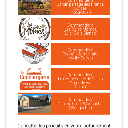
Commander à
Jardin partagé des Francs
Boisés
(Mouvaux )
Commander à
Les Sales Mômes
(Lille - Bois Blancs)
Commander à
Ecopôle Alimentaire
(Vieille-Église)
Commander à
La Conciergerie de Calais
Cœur de Vie
(Calais)
Commander à
Gare de Croix/Wasquehal
(Wasquehal)
Consulter les produits en vente actuellement