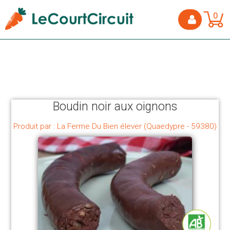
0
Boudin noir aux oignons
Produit par : La Ferme Du Bien élever (Quaedypre - 59380)