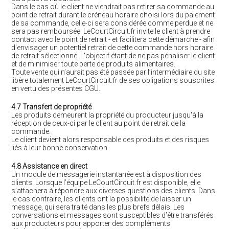
Dans le cas où le client ne viendrait pas retirer sa commande au
point de retrait durant le créneau horaire choisi lors du paiement
de sa commande, celle-ci sera considérée comme perdue et ne
sera pas remboursée. LeCourtCircuit.fr invite le client à prendre
contact avec le point de retrait - et facilitera cette démarche - afin
d'envisager un potentiel retrait de cette commande hors horaire
de retrait sélectionné. L'objectif étant de ne pas pénaliser le client
et de minimiser toute perte de produits alimentaires.
Toute vente qui n’aurait pas été passée par l’intermédiaire du site
libère totalement LeCourtCircuit.fr de ses obligations souscrites
en vertu des présentes CGU.
4.7 Transfert de propriété
Les produits demeurent la propriété du producteur jusqu'à la
réception de ceux-ci par le client au point de retrait de la
commande.
Le client devient alors responsable des produits et des risques
liés à leur bonne conservation.
4.8 Assistance en direct
Un module de messagerie instantanée est à disposition des
clients. Lorsque l’équipe LeCourtCircuit.fr est disponible, elle
s’attachera à répondre aux diverses questions des clients. Dans
le cas contraire, les clients ont la possibilité de laisser un
message, qui sera traité dans les plus brefs délais. Les
conversations et messages sont susceptibles d’être transférés
aux producteurs pour apporter des compléments