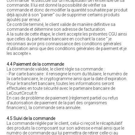
commande" et bascule sur un récapitulatif de l'ensemble de sa
commande. Il lui est donné la possibilité de vérifier sa
commande et donc de modifier la quantité souhaitée par produit
déjà ajouté à son "panier" ou de supprimer certains produits
ajoutés par erreur.
Ce contrôle terminé, le client valide de manière définitive sa
commande et détermine son adresse de facturation.
A la suite de cette étape, le client accepte les présentes CGU ainsi
que celles du partenaire bancaire en cochant la case " je
reconnais avoir pris connaissance des conditions générales
d'utilisation ainsi que des conditions générales de paiement et je
les accepte ».
4.4 Paiement de la commande
La commande validée, le client règle sa commande :
- Par carte bancaire : il renseigne le nom du titulaire, le numéro de
la carte bancaire, le cryptogramme ainsi que la date d'expiration.
Pour le transfert bancaire, toutes les informations seront
effectuées en toute sécurité avec le partenaire bancaire de
LeCourtCircuit.fr.
En cas de problème de paiement (règlement partiel ou refus
d'autorisation de paiement de la part des organismes
financiers), la commande sera annulée.
4.5 Suivi de la commande
La commande réglée par le client, celui-ci reçoit le récapitulatif
des produits la composant sur son adresse e-mail ainsi que le
numéro de commande qui lui permettra de retirer celle-ci au