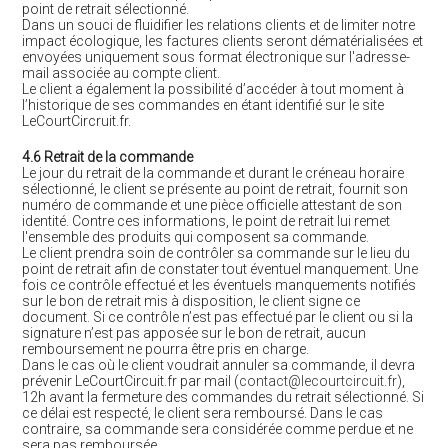
point de retrait sélectionné.
Dans un souci de fluidifier les relations clients et de limiter notre
impact écologique, les factures clients seront dématérialisées et
envoyées uniquement sous format électronique sur l'adresse-
mail associée au compte client.
Le client a également la possibilité d’accéder à tout moment à
l’historique de ses commandes en étant identifié sur le site
LeCourtCircruit.fr.
4.6 Retrait de la commande
Le jour du retrait de la commande et durant le créneau horaire
sélectionné, le client se présente au point de retrait, fournit son
numéro de commande et une pièce officielle attestant de son
identité. Contre ces informations, le point de retrait lui remet
l'ensemble des produits qui composent sa commande.
Le client prendra soin de contrôler sa commande sur le lieu du
point de retrait afin de constater tout éventuel manquement. Une
fois ce contrôle effectué et les éventuels manquements notifiés
sur le bon de retrait mis à disposition, le client signe ce
document. Si ce contrôle n’est pas effectué par le client ou si la
signature n’est pas apposée sur le bon de retrait, aucun
remboursement ne pourra être pris en charge.
Dans le cas où le client voudrait annuler sa commande, il devra
prévenir LeCourtCircuit.fr par mail (
contact@lecourtcircuit.fr
),
12h avant la fermeture des commandes du retrait sélectionné. Si
ce délai est respecté, le client sera remboursé. Dans le cas
contraire, sa commande sera considérée comme perdue et ne
sera pas remboursée.