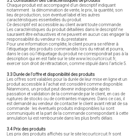
3.2 Consultation des caractéristiques de produits
Chaque produit est accompagné d'un descriptif indiquant
notamment : la dénomination de vente, le prix, la quantité, son
lieu de production, son éventuel label et les autres
caractéristiques essentielles du produit.
Ce descriptif est accessible au client avant toute commande.
Les caractéristiques du produit détaillées dans le descriptif ne
sauraient être exhaustives et ne peuvent en aucun cas engager la
responsabilité du vendeur ni du prestataire.
Pour une information complète, le client pourra se référer à
l'étiquetage des produits commandés lors du retrait et pourra,
dans le cas où l'étiquetage du produit ne correspondrait pas à la
description qui en est faite sur le site
www.lecourtcircuit.fr
,
exercer son droit de rétractation, comme stipulé dans l'article 5.
3.3 Durée de l'offre et disponibilité des produits
Les offres sont valables pour la durée de leur mise en ligne et un
produit accessible à l'achat est considéré comme disponible.
Néanmoins, un produit peut devenir indisponible après
passation et validation de la commande par le client, en cas de
ruptures de stocks ou de contraintes majeures. Dans ce cas, il
est demandé au vendeur de contacter le client avant retrait de sa
commande : les éventuels produits indisponibles lui sont
communiqués et la part de la commande correspondant à cette
annulation lui est remboursée dans les plus brefs délais.
3.4 Prix des produits
Les prix des produits affichés sur le site
lecourtcircuit.fr
sont