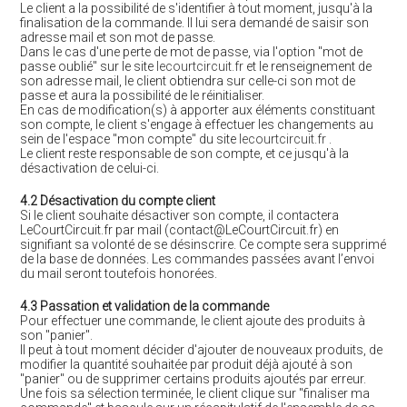
Le client a la possibilité de s'identifier à tout moment, jusqu'à la
finalisation de la commande. Il lui sera demandé de saisir son
adresse mail et son mot de passe.
Dans le cas d'une perte de mot de passe, via l'option "mot de
passe oublié" sur le site
lecourtcircuit.fr
et le renseignement de
son adresse mail, le client obtiendra sur celle-ci son mot de
passe et aura la possibilité de le réinitialiser.
En cas de modification(s) à apporter aux éléments constituant
son compte, le client s'engage à effectuer les changements au
sein de l'espace "mon compte" du site
lecourtcircuit.fr
.
Le client reste responsable de son compte, et ce jusqu'à la
désactivation de celui-ci.
4.2 Désactivation du compte client
Si le client souhaite désactiver son compte, il contactera
LeCourtCircuit.fr par mail (contact@LeCourtCircuit.fr) en
signifiant sa volonté de se désinscrire. Ce compte sera supprimé
de la base de données. Les commandes passées avant l’envoi
du mail seront toutefois honorées.
4.3 Passation et validation de la commande
Pour effectuer une commande, le client ajoute des produits à
son "panier".
Il peut à tout moment décider d'ajouter de nouveaux produits, de
modifier la quantité souhaitée par produit déjà ajouté à son
"panier" ou de supprimer certains produits ajoutés par erreur.
Une fois sa sélection terminée, le client clique sur "finaliser ma