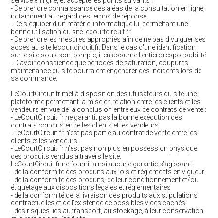
service en ligne, et accepte les points suivants :
- De prendre connaissance des aléas de la consultation en ligne,
notamment au regard des temps de réponse
- De s'équiper d'un matériel informatique lui permettant une
bonne utilisation du site
lecourtcircuit.fr
- De prendre les mesures appropriés afin de ne pas divulguer ses
accès au site
lecourtcircuit.fr
. Dans le cas d'une identification
sur le site sous son compte, il en assume l'entière responsabilité
- D'avoir conscience que périodes de saturation, coupures,
maintenance du site pourraient engendrer des incidents lors de
sa commande.
LeCourtCircuit.fr met à disposition des utilisateurs du site une
plateforme permettant la mise en relation entre les clients et les
vendeurs en vue de la conclusion entre eux de contrats de vente :
- LeCourtCircuit.fr ne garantit pas la bonne exécution des
contrats conclus entre les clients et les vendeurs.
- LeCourtCircuit.fr n’est pas partie au contrat de vente entre les
clients et les vendeurs.
- LeCourtCircuit.fr n’est pas non plus en possession physique
des produits vendus à travers le site.
LeCourtCircuit.fr ne fournit ainsi aucune garantie s’agissant :
- de la conformité des produits aux lois et règlements en vigueur
- de la conformité des produits, de leur conditionnement et/ou
étiquetage aux dispositions légales et réglementaires
- de la conformité de la livraison des produits aux stipulations
contractuelles et de l’existence de possibles vices cachés
- des risques liés au transport, au stockage, à leur conservation