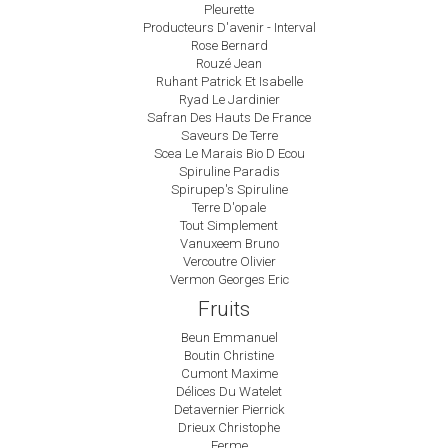
Pleurette
Producteurs D'avenir - Interval
Rose Bernard
Rouzé Jean
Ruhant Patrick Et Isabelle
Ryad Le Jardinier
Safran Des Hauts De France
Saveurs De Terre
Scea Le Marais Bio D Ecou
Spiruline Paradis
Spirupep's Spiruline
Terre D'opale
Tout Simplement
Vanuxeem Bruno
Vercoutre Olivier
Vermon Georges Eric
Fruits
Beun Emmanuel
Boutin Christine
Cumont Maxime
Délices Du Watelet
Detavernier Pierrick
Drieux Christophe
Ferme