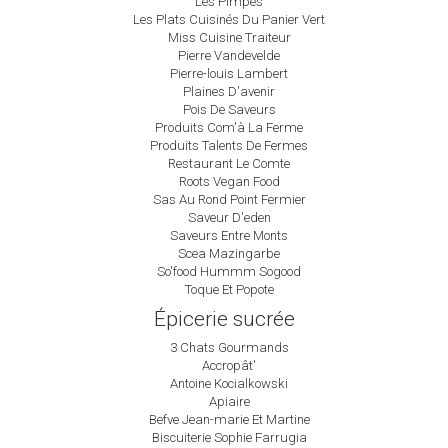
Les Pimpés
Les Plats Cuisinés Du Panier Vert
Miss Cuisine Traiteur
Pierre Vandevelde
Pierre-louis Lambert
Plaines D'avenir
Pois De Saveurs
Produits Com'à La Ferme
Produits Talents De Fermes
Restaurant Le Comte
Roots Vegan Food
Sas Au Rond Point Fermier
Saveur D'eden
Saveurs Entre Monts
Scea Mazingarbe
So'food Hummm Sogood
Toque Et Popote
Épicerie sucrée
3 Chats Gourmands
Accropât'
Antoine Kocialkowski
Apiaire
Befve Jean-marie Et Martine
Biscuiterie Sophie Farrugia