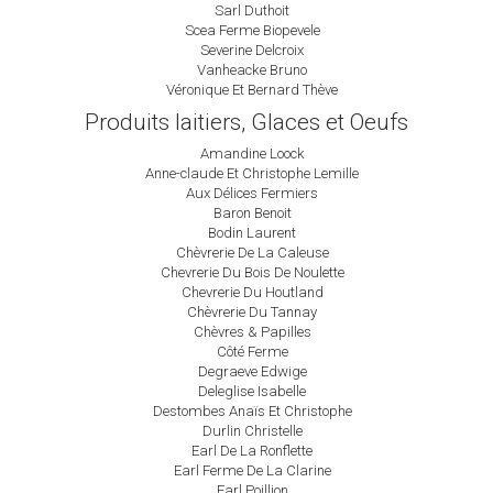
Sarl Duthoit
Scea Ferme Biopevele
Severine Delcroix
Vanheacke Bruno
Véronique Et Bernard Thève
Produits laitiers, Glaces et Oeufs
Amandine Loock
Anne-claude Et Christophe Lemille
Aux Délices Fermiers
Baron Benoit
Bodin Laurent
Chèvrerie De La Caleuse
Chevrerie Du Bois De Noulette
Chevrerie Du Houtland
Chèvrerie Du Tannay
Chèvres & Papilles
Côté Ferme
Degraeve Edwige
Deleglise Isabelle
Destombes Anaïs Et Christophe
Durlin Christelle
Earl De La Ronflette
Earl Ferme De La Clarine
Earl Poillion