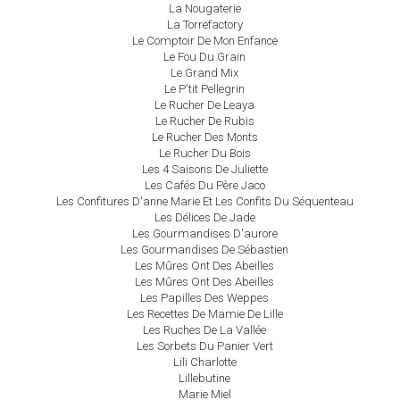
La Nougaterie
La Torrefactory
Le Comptoir De Mon Enfance
Le Fou Du Grain
Le Grand Mix
Le P'tit Pellegrin
Le Rucher De Leaya
Le Rucher De Rubis
Le Rucher Des Monts
Le Rucher Du Bois
Les 4 Saisons De Juliette
Les Cafés Du Père Jaco
Les Confitures D'anne Marie Et Les Confits Du Séquenteau
Les Délices De Jade
Les Gourmandises D'aurore
Les Gourmandises De Sébastien
Les Mûres Ont Des Abeilles
Les Mûres Ont Des Abeilles
Les Papilles Des Weppes
Les Recettes De Mamie De Lille
Les Ruches De La Vallée
Les Sorbets Du Panier Vert
Lili Charlotte
Lillebutine
Marie Miel