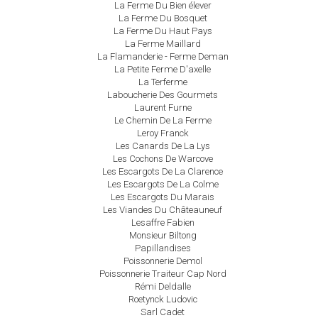
La Ferme Du Bien élever
La Ferme Du Bosquet
La Ferme Du Haut Pays
La Ferme Maillard
La Flamanderie - Ferme Deman
La Petite Ferme D'axelle
La Terferme
Laboucherie Des Gourmets
Laurent Furne
Le Chemin De La Ferme
Leroy Franck
Les Canards De La Lys
Les Cochons De Warcove
Les Escargots De La Clarence
Les Escargots De La Colme
Les Escargots Du Marais
Les Viandes Du Châteauneuf
Lesaffre Fabien
Monsieur Biltong
Papillandises
Poissonnerie Demol
Poissonnerie Traiteur Cap Nord
Rémi Deldalle
Roetynck Ludovic
Sarl Cadet