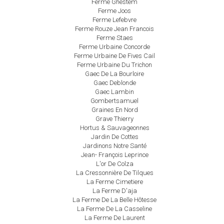
Ferme Ghestem
Ferme Joos
Ferme Lefebvre
Ferme Rouze Jean Francois
Ferme Staes
Ferme Urbaine Concorde
Ferme Urbaine De Fives Cail
Ferme Urbaine Du Trichon
Gaec De La Bourloire
Gaec Deblonde
Gaec Lambin
Gombertsamuel
Graines En Nord
Grave Thierry
Hortus & Sauvageonnes
Jardin De Cottes
Jardinons Notre Santé
Jean- François Leprince
L'or De Colza
La Cressonnière De Tilques
La Ferme Cimetiere
La Ferme D'aja
La Ferme De La Belle Hôtesse
La Ferme De La Casseline
La Ferme De Laurent