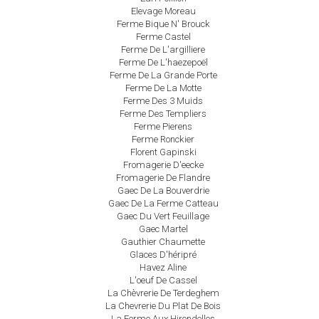
Elevage Moreau
Ferme Bique N' Brouck
Ferme Castel
Ferme De L'argilliere
Ferme De L'haezepoël
Ferme De La Grande Porte
Ferme De La Motte
Ferme Des 3 Muids
Ferme Des Templiers
Ferme Pierens
Ferme Ronckier
Florent Gapinski
Fromagerie D'eecke
Fromagerie De Flandre
Gaec De La Bouverdrie
Gaec De La Ferme Catteau
Gaec Du Vert Feuillage
Gaec Martel
Gauthier Chaumette
Glaces D'héripré
Havez Aline
L'oeuf De Cassel
La Chèvrerie De Terdeghem
La Chevrerie Du Plat De Bois
La Ferme Aux Hirondelles