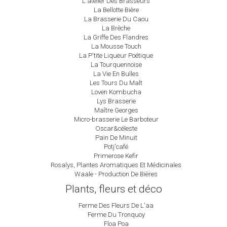
L'atelier Des Brasseurs
La Bellotte Bière
La Brasserie Du Caou
La Brèche
La Griffe Des Flandres
La Mousse Touch
La P'tite Liqueur Poétique
La Tourquennoise
La Vie En Bulles
Les Tours Du Malt
Loven Kombucha
Lys Brasserie
Maître Georges
Micro-brasserie Le Barboteur
Oscar&céleste
Pain De Minuit
Potj'café
Primerose Kefir
Rosalys, Plantes Aromatiques Et Médicinales
Waale - Production De Bières
Plants, fleurs et déco
Ferme Des Fleurs De L'aa
Ferme Du Tronquoy
Floa Poa