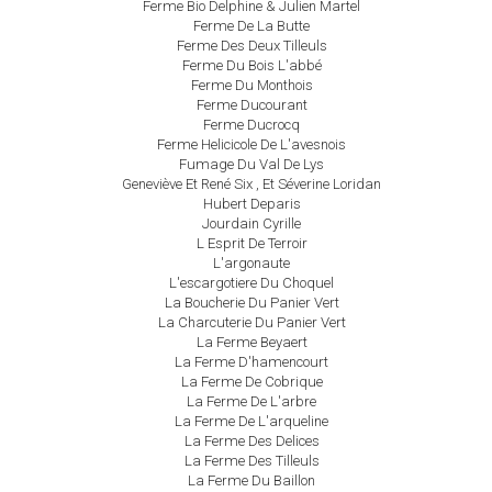
Ferme Bio Delphine & Julien Martel
Ferme De La Butte
Ferme Des Deux Tilleuls
Ferme Du Bois L'abbé
Ferme Du Monthois
Ferme Ducourant
Ferme Ducrocq
Ferme Helicicole De L'avesnois
Fumage Du Val De Lys
Geneviève Et René Six , Et Séverine Loridan
Hubert Deparis
Jourdain Cyrille
L Esprit De Terroir
L'argonaute
L'escargotiere Du Choquel
La Boucherie Du Panier Vert
La Charcuterie Du Panier Vert
La Ferme Beyaert
La Ferme D'hamencourt
La Ferme De Cobrique
La Ferme De L'arbre
La Ferme De L'arqueline
La Ferme Des Delices
La Ferme Des Tilleuls
La Ferme Du Baillon