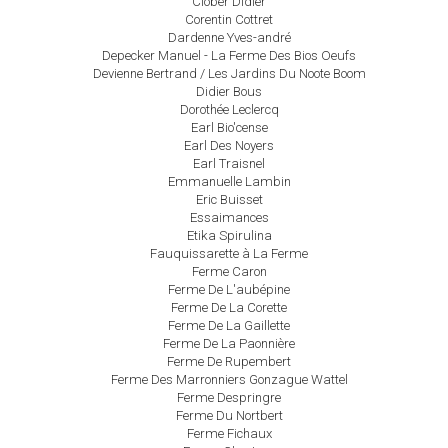
Clober Didier
Corentin Cottret
Dardenne Yves-andré
Depecker Manuel - La Ferme Des Bios Oeufs
Devienne Bertrand / Les Jardins Du Noote Boom
Didier Bous
Dorothée Leclercq
Earl Bio'cense
Earl Des Noyers
Earl Traisnel
Emmanuelle Lambin
Eric Buisset
Essaimances
Etika Spirulina
Fauquissarette à La Ferme
Ferme Caron
Ferme De L'aubépine
Ferme De La Corette
Ferme De La Gaillette
Ferme De La Paonnière
Ferme De Rupembert
Ferme Des Marronniers Gonzague Wattel
Ferme Despringre
Ferme Du Nortbert
Ferme Fichaux