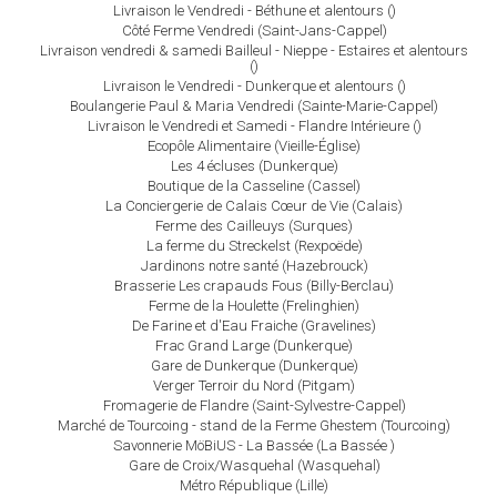
Livraison le Vendredi - Béthune et alentours ()
Côté Ferme Vendredi (Saint-Jans-Cappel)
Livraison vendredi & samedi Bailleul - Nieppe - Estaires et alentours
()
Livraison le Vendredi - Dunkerque et alentours ()
Boulangerie Paul & Maria Vendredi (Sainte-Marie-Cappel)
Livraison le Vendredi et Samedi - Flandre Intérieure ()
Ecopôle Alimentaire (Vieille-Église)
Les 4 écluses (Dunkerque)
Boutique de la Casseline (Cassel)
La Conciergerie de Calais Cœur de Vie (Calais)
Ferme des Cailleuys (Surques)
La ferme du Streckelst (Rexpoëde)
Jardinons notre santé (Hazebrouck)
Brasserie Les crapauds Fous (Billy-Berclau)
Ferme de la Houlette (Frelinghien)
De Farine et d'Eau Fraiche (Gravelines)
Frac Grand Large (Dunkerque)
Gare de Dunkerque (Dunkerque)
Verger Terroir du Nord (Pitgam)
Fromagerie de Flandre (Saint-Sylvestre-Cappel)
Marché de Tourcoing - stand de la Ferme Ghestem (Tourcoing)
Savonnerie MöBiUS - La Bassée (La Bassée )
Gare de Croix/Wasquehal (Wasquehal)
Métro République (Lille)