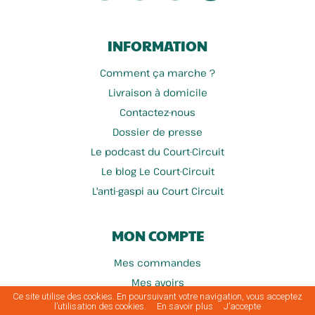
INFORMATION
Comment ça marche ?
Livraison à domicile
Contactez-nous
Dossier de presse
Le podcast du Court-Circuit
Le blog Le Court-Circuit
L'anti-gaspi au Court Circuit
MON COMPTE
Mes commandes
Mes avoirs
Ce site utilise des cookies. En poursuivant votre navigation, vous acceptez
Mes informations personnelles
l’utilisation des cookies.
En savoir plus
J’accepte