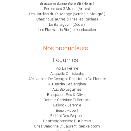
Brasserie Bonne Bière BB (Hérin )
Ferme des 3 Muids (Artres)
Les Jardins du Pluvinage (Verchain-Maugré )
Chez nous autres (Flines-lez-Raches)
Le Baragouin (Douai)
Les Flamands Bio (Leffrinckoucke)
Nos producteurs
Légumes
Aci La Ferme
Acquette Christophe
Afeji Jardin De Cocagne Des Hauts De Flandre
Au Jardin De Sanghen
Aux Bio Légumes
Bacquaert Eric & Olivier
Batteur Christine Et Bernard
Bellynck Jérémie
Benoit Hubert
Biotiful Des Weppes
Champignonnière Duribreux
Chez Sandrine Et Laurent Raeckelboom