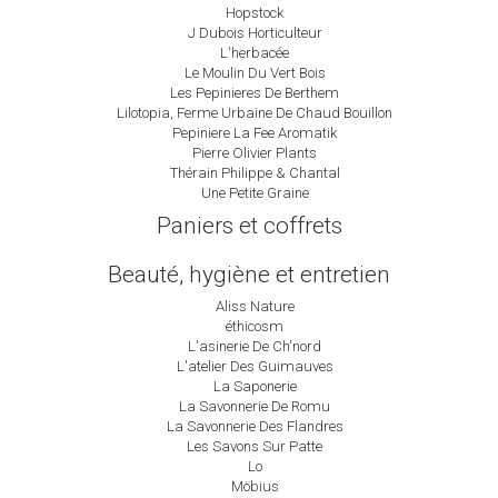
Hopstock
J Dubois Horticulteur
L'herbacée
Le Moulin Du Vert Bois
Les Pepinieres De Berthem
Lilotopia, Ferme Urbaine De Chaud Bouillon
Pepiniere La Fee Aromatik
Pierre Olivier Plants
Thérain Philippe & Chantal
Une Petite Graine
Paniers et coffrets
Beauté, hygiène et entretien
Aliss Nature
éthicosm
L'asinerie De Ch'nord
L'atelier Des Guimauves
La Saponerie
La Savonnerie De Romu
La Savonnerie Des Flandres
Les Savons Sur Patte
Lo
Möbius