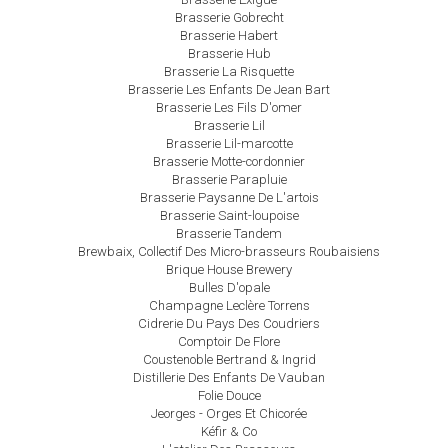
Brasserie Gobrecht
Brasserie Habert
Brasserie Hub
Brasserie La Risquette
Brasserie Les Enfants De Jean Bart
Brasserie Les Fils D'omer
Brasserie Lil
Brasserie Lil-marcotte
Brasserie Motte-cordonnier
Brasserie Parapluie
Brasserie Paysanne De L'artois
Brasserie Saint-loupoise
Brasserie Tandem
Brewbaix, Collectif Des Micro-brasseurs Roubaisiens
Brique House Brewery
Bulles D'opale
Champagne Leclère Torrens
Cidrerie Du Pays Des Coudriers
Comptoir De Flore
Coustenoble Bertrand & Ingrid
Distillerie Des Enfants De Vauban
Folie Douce
Jeorges - Orges Et Chicorée
Kéfir & Co