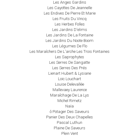
Les Anges Gardins
Les Cayottes De Jeannelle
Les Endives De Pierre Et Marie
Les Fruits Du Vincq
Les Herbes Folles
Les Jardins D'elims
Les Jardins De La Fontaine
Les Jardins Du Noote Boom
Les Légumes De Flo
Les Maraîchers De L'arche Les Trois Fontaines
Les Saprophytes
Les Serres De Sangatte
Les Serres Des Prés
Lienart Hubert & Lysiane
Loic Louchart
Louise Delevallée
Mallevaey Laurence
Maraîchage De La Lys
Michel Rimetz
Naïa
ô Potager Des Saveurs
Panier Des Deux Chapelles
Pascal Luthun
Plaine De Saveurs
Plein Vent