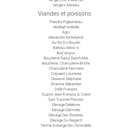
Vergers Moreau
Viandes et poissons
Flandre Pigeonneau
Abelleyt Isabelle
Agis
Alexandre Ryckelynck
Au Roi Du Boudin
Bateau Alexis Iv
Baz'angus
Boucherie Raoul Deschildre
Boucherie, Charcuterie Briche
Charcuterie Fermiere
Colpaert Laurence
Dewevre Stéphane
Dhainne Sébastien
Dollé François
Dupire Jean-françois & Claire
Earl Traisnel Plancke
Elevage Defebvre
Elevage Delmotte
Elevage Des Rosieres
Elevage Du Regard
Ferme Auberge De L'hirondelle