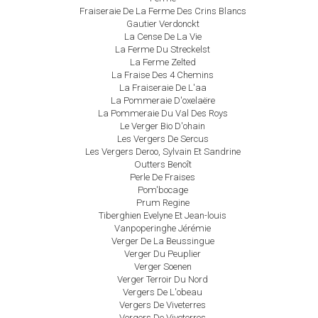
Fraiseraie De La Ferme Des Crins Blancs
Gautier Verdonckt
La Cense De La Vie
La Ferme Du Streckelst
La Ferme Zelted
La Fraise Des 4 Chemins
La Fraiseraie De L'aa
La Pommeraie D'oxelaëre
La Pommeraie Du Val Des Roys
Le Verger Bio D'ohain
Les Vergers De Sercus
Les Vergers Deroo, Sylvain Et Sandrine
Outters Benoît
Perle De Fraises
Pom'bocage
Prum Regine
Tiberghien Evelyne Et Jean-louis
Vanpoperinghe Jérémie
Verger De La Beussingue
Verger Du Peuplier
Verger Soenen
Verger Terroir Du Nord
Vergers De L'obeau
Vergers De Viveterres
Vergers De Viveterres