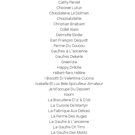
Cathy Pernet
Chicoree Lutun
Chocolaterie Le Dolmen
Chocolatstehle
Christian Brabant
Collet Alain
Delmotte Elodie
Earl François Dequidt
Ferme Du Coucou
Gaufres à L'ancienne
Gaufres Dekerle
Green'ola
Happy Drêche
Hébert-fiers Hélène
I Biscotti Di Valentina Cucina
Isabelle Et Luc Bele Apiculteur Amateur
Je M'occupe Du Dessert
Koom
La Biscuiterie D'iz & D'oli
La Cuisine De Martyn
La Fabrique Aux Délices
La Ferme Des Auges
La Gaufre à L'ancienne
La Gaufre Ch Timi
La Gaufre Des Monts