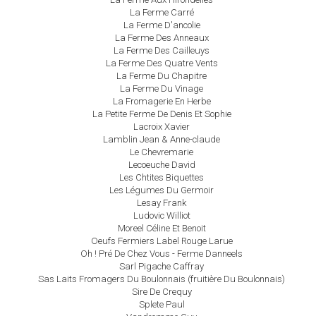
La Ferme Carré
La Ferme D'ancolie
La Ferme Des Anneaux
La Ferme Des Cailleuys
La Ferme Des Quatre Vents
La Ferme Du Chapitre
La Ferme Du Vinage
La Fromagerie En Herbe
La Petite Ferme De Denis Et Sophie
Lacroix Xavier
Lamblin Jean & Anne-claude
Le Chevremarie
Lecoeuche David
Les Chtites Biquettes
Les Légumes Du Germoir
Lesay Frank
Ludovic Williot
Moreel Céline Et Benoit
Oeufs Fermiers Label Rouge Larue
Oh ! Pré De Chez Vous - Ferme Danneels
Sarl Pigache Caffray
Sas Laits Fromagers Du Boulonnais (fruitière Du Boulonnais)
Sire De Crequy
Splete Paul