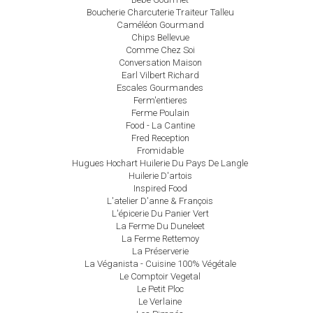
Boucherie Charcuterie Traiteur Talleu
Caméléon Gourmand
Chips Bellevue
Comme Chez Soi
Conversation Maison
Earl Vilbert Richard
Escales Gourmandes
Ferm'entieres
Ferme Poulain
Food - La Cantine
Fred Reception
Fromidable
Hugues Hochart Huilerie Du Pays De Langle
Huilerie D'artois
Inspired Food
L'atelier D'anne & François
L'épicerie Du Panier Vert
La Ferme Du Duneleet
La Ferme Rettemoy
La Préserverie
La Véganista - Cuisine 100% Végétale
Le Comptoir Vegetal
Le Petit Ploc
Le Verlaine