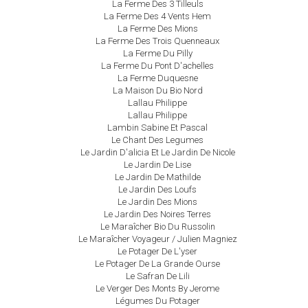
La Ferme Des 3 Tilleuls
La Ferme Des 4 Vents Hem
La Ferme Des Mions
La Ferme Des Trois Quenneaux
La Ferme Du Pilly
La Ferme Du Pont D'achelles
La Ferme Duquesne
La Maison Du Bio Nord
Lallau Philippe
Lallau Philippe
Lambin Sabine Et Pascal
Le Chant Des Legumes
Le Jardin D'alicia Et Le Jardin De Nicole
Le Jardin De Lise
Le Jardin De Mathilde
Le Jardin Des Loufs
Le Jardin Des Mions
Le Jardin Des Noires Terres
Le Maraîcher Bio Du Russolin
Le Maraîcher Voyageur / Julien Magniez
Le Potager De L'yser
Le Potager De La Grande Ourse
Le Safran De Lili
Le Verger Des Monts By Jerome
Légumes Du Potager