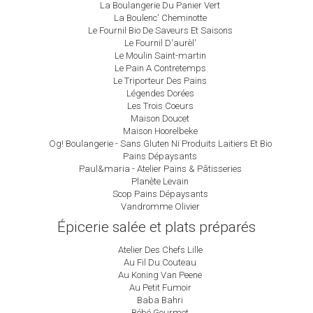
La Boulangerie Du Panier Vert
La Boulenc' Cheminotte
Le Fournil Bio De Saveurs Et Saisons
Le Fournil D'aurèl'
Le Moulin Saint-martin
Le Pain A Contretemps
Le Triporteur Des Pains
Légendes Dorées
Les Trois Coeurs
Maison Doucet
Maison Hoorelbeke
Og! Boulangerie - Sans Gluten Ni Produits Laitiers Et Bio
Pains Dépaysants
Paul&maria - Atelier Pains & Pâtisseries
Planète Levain
Scop Pains Dépaysants
Vandromme Olivier
Épicerie salée et plats préparés
Atelier Des Chefs Lille
Au Fil Du Couteau
Au Koning Van Peene
Au Petit Fumoir
Baba Bahri
Bébé Gourmet