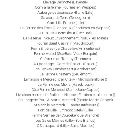
Elevage Delmotte (Laventie)
Com à la ferme (Fournes-en-Weppes)
Auberge de Jeunesse HI Lille (Lille)
Saveurs de Terre (Terdeghem)
Gare Lille Europe (Lille)
La Ferme des Trois Quenneaux (Ennetières-en-Weppes)
J DUBOIS Horticulteur (Béthune)
La Réserve - Noeux Environnement (Nœux-les-Mines)
Fournil Saint Casimir (Vaudricourt)
Ferm'Entières (La Chapelle-d'Armentières)
Ferme Moreel (Sec-Bois, Vieux Berquin)
Chèvrerie du Tannay (Thiennes)
Au passage - Gare de Bailleul (Bailleul)
Iris Hockey Lambersart (Lambersart)
La Ferme Ghestem (Deulémont)
Livraison le Mercredi par Citeliv - Métropole lilloise ()
La Ferme des Mions (Hazebrouck)
Côté Ferme Mercredi (Saint-Jans-Cappel)
Livraison mercredi - Bailleul - Nieppe - Estaires et alentours ()
Boulangerie Paul & Maria Mercredi (Sainte-Marie-Cappel)
Livraison le Mercredi - Flandre Intérieure ()
Port de Lille - Entrepôt Citeliv (Lille)
Ferme Vernaelde (Coudekerque-Branche)
Les Sales Mômes (Lille - Bois Blancs)
CS Jacquard (Lille - Saint Maurice)