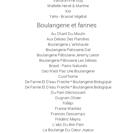
Vandromme Guy
Wattelle Hervé & Martine
Xxx
Yaho - Brassé Végétal
Boulangerie et farines
Au Chant Du Moulin
Aux Delices Des Flandres
Boulangerie L'artonaute
Boulangerie Patisserie Dal
Boulangerie Pâtisserie Jeremy Lenoir
Boulangerie Pâtisserie Les Délices
Brood - Pains Naturels
Ceci N'est Pas Une Boulangerie
Cuist'home
De Farine Et D'eau Fraiche * Boulangerie Biologique
De Farine Et D'eau Fraiche * Boulangerie Biologique
Du Pain Décroissant
Dugrain Olivier
Follépi
France Wantiez
Francois Descamps
Frédéric Meyns
L'abc Du Bon Pain
La Boulange Du Coeur Joyeux