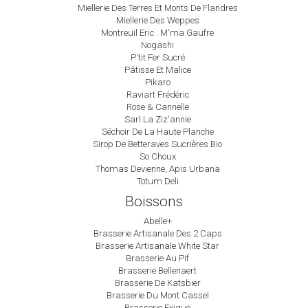
Miellerie Des Terres Et Monts De Flandres
Miellerie Des Weppes
Montreuil Eric . M'ma Gaufre
Nogashi
P'tit Fer Sucré
Pâtisse Et Malice
Pikaro
Raviart Frédéric
Rose & Cannelle
Sarl La Ziz'annie
Séchoir De La Haute Planche
Sirop De Betteraves Sucrières Bio
So Choux
Thomas Devienne, Apis Urbana
Totum Deli
Boissons
Abelle+
Brasserie Artisanale Des 2 Caps
Brasserie Artisanale White Star
Brasserie Au Pif
Brasserie Bellenaert
Brasserie De Katsbier
Brasserie Du Mont Cassel
Brasserie Exiguë