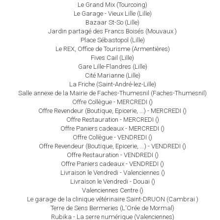
Le Grand Mix (Tourcoing)
Le Garage - Vieux Lille (Lille)
Bazaar St-So (Lille)
Jardin partagé des Francs Boisés (Mouvaux )
Place Sébastopol (Lille)
Le REX, Office de Tourisme (Armentières)
Fives Cail (Lille)
Gare Lille-Flandres (Lille)
Cité Marianne (Lille)
La Friche (Saint-André-lez-Lille)
Salle annexe de la Mairie de Faches-Thumesnil (Faches-Thumesnil)
Offre Collègue - MERCREDI ()
Offre Revendeur (Boutique, Epicerie, ...) - MERCREDI ()
Offre Restauration - MERCREDI ()
Offre Paniers cadeaux - MERCREDI ()
Offre Collègue - VENDREDI ()
Offre Revendeur (Boutique, Epicerie, ...) - VENDREDI ()
Offre Restauration - VENDREDI ()
Offre Paniers cadeaux - VENDREDI ()
Livraison le Vendredi - Valenciennes ()
Livraison le Vendredi - Douai ()
Valenciennes Centre ()
Le garage de la clinique vétérinaire Saint-DRUON (Cambrai )
Terre de Sens Bermeries (L'Orée de Mormal)
Rubika - La serre numérique (Valenciennes)