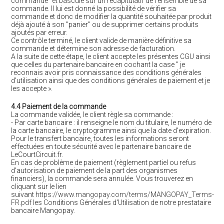
commande" et bascule sur un récapitulatif de l'ensemble de sa
commande. Il lui est donné la possibilité de vérifier sa
commande et donc de modifier la quantité souhaitée par produit
déjà ajouté à son "panier" ou de supprimer certains produits
ajoutés par erreur.
Ce contrôle terminé, le client valide de manière définitive sa
commande et détermine son adresse de facturation.
A la suite de cette étape, le client accepte les présentes CGU ainsi
que celles du partenaire bancaire en cochant la case " je
reconnais avoir pris connaissance des conditions générales
d'utilisation ainsi que des conditions générales de paiement et je
les accepte ».
4.4 Paiement de la commande
La commande validée, le client règle sa commande :
- Par carte bancaire : il renseigne le nom du titulaire, le numéro de
la carte bancaire, le cryptogramme ainsi que la date d'expiration.
Pour le transfert bancaire, toutes les informations seront
effectuées en toute sécurité avec le partenaire bancaire de
LeCourtCircuit.fr.
En cas de problème de paiement (règlement partiel ou refus
d'autorisation de paiement de la part des organismes
financiers), la commande sera annulée. Vous trouverez en
cliquant sur le lien
suivant
https://www.mangopay.com/terms/MANGOPAY_Terms-
FR.pdf
les Conditions Générales d'Utilisation de notre prestataire
bancaire Mangopay.