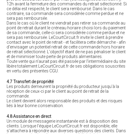
12h avant la fermeture des commandes du retrait sélectionné. Si
ce délai est respecté, le client sera remboursé. Dans le cas
contraire, sa commande sera considérée comme perdue et ne
sera pas remboursée.
Dans le cas où le client ne viendrait pas retirer sa commande au
point de retrait durant le créneau horaire choisi lors du paiement
de sa commande, celle-ci sera considérée comme perdue et ne
sera pas remboursée. LeCourtCircuit.fr invite le client à prendre
contact avec le point de retrait - et facilitera cette démarche - afin
d'envisager un potentiel retrait de cette commande hors horaire
de retrait sélectionné. L'objectif étant de ne pas pénaliser le client
et de minimiser toute perte de produits alimentaires.
Toute vente qui n’aurait pas été passée par l’intermédiaire du site
libère totalement LeCourtCircuit.fr de ses obligations souscrites
en vertu des présentes CGU.
4.7 Transfert de propriété
Les produits demeurent la propriété du producteur jusqu'à la
réception de ceux-ci par le client au point de retrait de la
commande.
Le client devient alors responsable des produits et des risques
liés à leur bonne conservation.
4.8 Assistance en direct
Un module de messagerie instantanée est à disposition des
clients. Lorsque l’équipe LeCourtCircuit.fr est disponible, elle
s’attachera à répondre aux diverses questions des clients. Dans