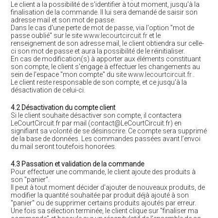
Le client a la possibilité de s'identifier à tout moment, jusqu'à la
finalisation de la commande. Il lui sera demandé de saisir son
adresse mail et son mot de passe.
Dans le cas d'une perte de mot de passe, via l'option "mot de
passe oublié" sur le site
www.lecourtcircuit.fr
et le
renseignement de son adresse mail, le client obtiendra sur celle-
ci son mot de passe et aura la possibilité de le réinitialiser.
En cas de modification(s) à apporter aux éléments constituant
son compte, le client s'engage à effectuer les changements au
sein de l'espace "mon compte" du site
www.lecourtcircuit.fr
.
Le client reste responsable de son compte, et ce jusqu'à la
désactivation de celui-ci.
4.2 Désactivation du compte client
Si le client souhaite désactiver son compte, il contactera
LeCourtCircuit.fr par mail (contact@LeCourtCircuit.fr) en
signifiant sa volonté de se désinscrire. Ce compte sera supprimé
de la base de données. Les commandes passées avant l’envoi
du mail seront toutefois honorées.
4.3 Passation et validation de la commande
Pour effectuer une commande, le client ajoute des produits à
son "panier".
Il peut à tout moment décider d'ajouter de nouveaux produits, de
modifier la quantité souhaitée par produit déjà ajouté à son
"panier" ou de supprimer certains produits ajoutés par erreur.
Une fois sa sélection terminée, le client clique sur "finaliser ma