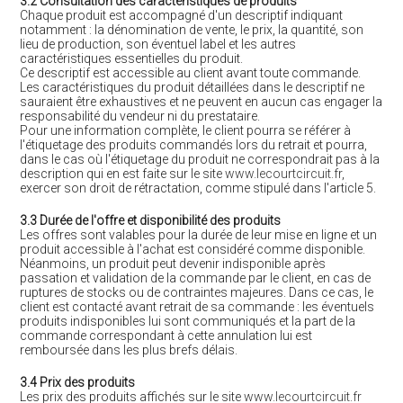
3.2 Consultation des caractéristiques de produits
Chaque produit est accompagné d'un descriptif indiquant
notamment : la dénomination de vente, le prix, la quantité, son
lieu de production, son éventuel label et les autres
caractéristiques essentielles du produit.
Ce descriptif est accessible au client avant toute commande.
Les caractéristiques du produit détaillées dans le descriptif ne
sauraient être exhaustives et ne peuvent en aucun cas engager la
responsabilité du vendeur ni du prestataire.
Pour une information complète, le client pourra se référer à
l'étiquetage des produits commandés lors du retrait et pourra,
dans le cas où l'étiquetage du produit ne correspondrait pas à la
description qui en est faite sur le site
www.lecourtcircuit.fr
,
exercer son droit de rétractation, comme stipulé dans l'article 5.
3.3 Durée de l'offre et disponibilité des produits
Les offres sont valables pour la durée de leur mise en ligne et un
produit accessible à l'achat est considéré comme disponible.
Néanmoins, un produit peut devenir indisponible après
passation et validation de la commande par le client, en cas de
ruptures de stocks ou de contraintes majeures. Dans ce cas, le
client est contacté avant retrait de sa commande : les éventuels
produits indisponibles lui sont communiqués et la part de la
commande correspondant à cette annulation lui est
remboursée dans les plus brefs délais.
3.4 Prix des produits
Les prix des produits affichés sur le site
www.lecourtcircuit.fr