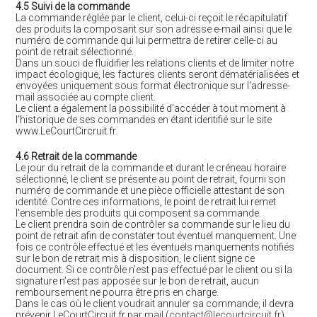
4.5 Suivi de la commande
La commande réglée par le client, celui-ci reçoit le récapitulatif
des produits la composant sur son adresse e-mail ainsi que le
numéro de commande qui lui permettra de retirer celle-ci au
point de retrait sélectionné.
Dans un souci de fluidifier les relations clients et de limiter notre
impact écologique, les factures clients seront dématérialisées et
envoyées uniquement sous format électronique sur l'adresse-
mail associée au compte client.
Le client a également la possibilité d’accéder à tout moment à
l’historique de ses commandes en étant identifié sur le site
www.LeCourtCircruit.fr.
4.6 Retrait de la commande
Le jour du retrait de la commande et durant le créneau horaire
sélectionné, le client se présente au point de retrait, fourni son
numéro de commande et une pièce officielle attestant de son
identité. Contre ces informations, le point de retrait lui remet
l'ensemble des produits qui composent sa commande.
Le client prendra soin de contrôler sa commande sur le lieu du
point de retrait afin de constater tout éventuel manquement. Une
fois ce contrôle effectué et les éventuels manquements notifiés
sur le bon de retrait mis à disposition, le client signe ce
document. Si ce contrôle n’est pas effectué par le client ou si la
signature n’est pas apposée sur le bon de retrait, aucun
remboursement ne pourra être pris en charge.
Dans le cas où le client voudrait annuler sa commande, il devra
prévenir LeCourtCircuit.fr par mail (
contact@lecourtcircuit.fr
),