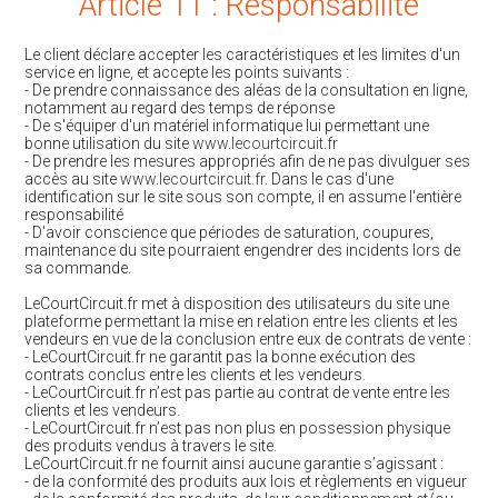
Article 11 : Responsabilité
Le client déclare accepter les caractéristiques et les limites d'un
service en ligne, et accepte les points suivants :
- De prendre connaissance des aléas de la consultation en ligne,
notamment au regard des temps de réponse
- De s'équiper d'un matériel informatique lui permettant une
bonne utilisation du site
www.lecourtcircuit.fr
- De prendre les mesures appropriés afin de ne pas divulguer ses
accès au site
www.lecourtcircuit.fr
. Dans le cas d'une
identification sur le site sous son compte, il en assume l'entière
responsabilité
- D'avoir conscience que périodes de saturation, coupures,
maintenance du site pourraient engendrer des incidents lors de
sa commande.
LeCourtCircuit.fr met à disposition des utilisateurs du site une
plateforme permettant la mise en relation entre les clients et les
vendeurs en vue de la conclusion entre eux de contrats de vente :
- LeCourtCircuit.fr ne garantit pas la bonne exécution des
contrats conclus entre les clients et les vendeurs.
- LeCourtCircuit.fr n’est pas partie au contrat de vente entre les
clients et les vendeurs.
- LeCourtCircuit.fr n’est pas non plus en possession physique
des produits vendus à travers le site.
LeCourtCircuit.fr ne fournit ainsi aucune garantie s’agissant :
- de la conformité des produits aux lois et règlements en vigueur