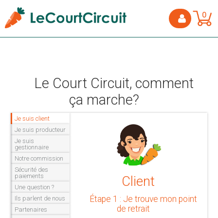
0
Le Court Circuit, comment
ça marche?
Je suis client
Je suis producteur
Je suis
gestionnaire
Notre commission
Sécurité des
paiements
Client
Une question ?
Étape 1 : Je trouve mon point
Ils parlent de nous
de retrait
Partenaires