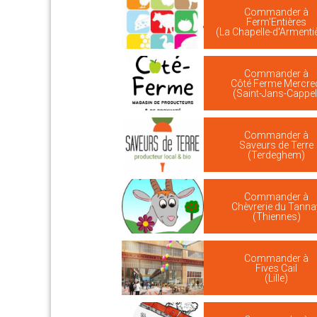
Commander à
Ferm'Entières
(La Chapelle-d'Armenti
Commander à
Côté Ferme Mercre
(Saint-Jans-Cappel
Commander à
Saveurs de Terre
(Terdeghem)
Commander à
Chèvrerie du Tanna
(Thiennes)
Commander à
Fives Cail
(Lille)