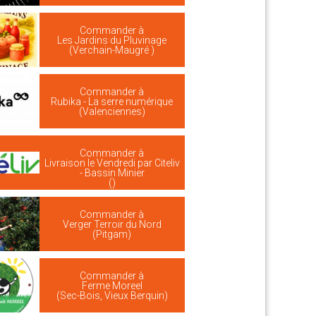
Commander à
Les Jardins du Pluvinage
(Verchain-Maugré )
Commander à
Rubika - La serre numérique
(Valenciennes)
Commander à
Livraison le Vendredi par Citeliv
- Bassin Minier
()
Commander à
Verger Terroir du Nord
(Pitgam)
Commander à
Ferme Moreel
(Sec-Bois, Vieux Berquin)