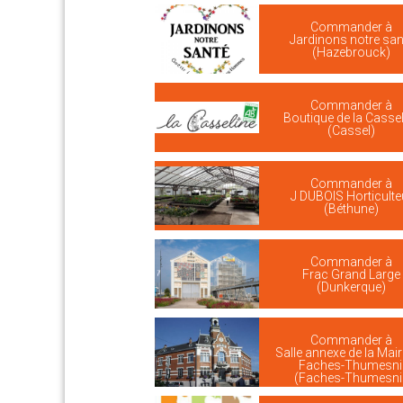
Commander à
Jardinons notre san
(Hazebrouck)
Commander à
Boutique de la Cassel
(Cassel)
Commander à
J DUBOIS Horticulte
(Béthune)
Commander à
Frac Grand Large
(Dunkerque)
Commander à
Salle annexe de la Mair
Faches-Thumesni
(Faches-Thumesnil