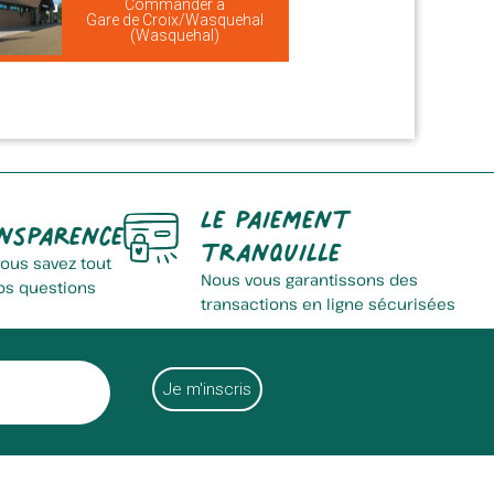
Commander à
Gare de Croix/Wasquehal
(Wasquehal)
Le paiement
nsparence
tranquille
vous savez tout
Nous vous garantissons des
os questions
transactions en ligne sécurisées