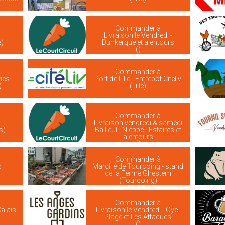
Commander à
Livraison le Vendredi -
e)
Dunkerque et alentours
()
Commander à
ies
Port de Lille - Entrepôt Citeliv
)
(Lille)
Commander à
Livraison vendredi & samedi
s)
Bailleul - Nieppe - Estaires et
alentours
()
Commander à
x
Marché de Tourcoing - stand
de la Ferme Ghestem
(Tourcoing)
Commander à
Calais
Livraison le Vendredi - Oye-
Plage et Les Attaques
()