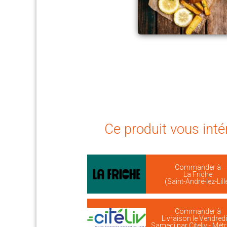
Ce produit vous inté
Commander à
La Friche
(Saint-André-lez-Lill
Commander à
Livraison le Vendredi
Samedi par Citeliv - Mét