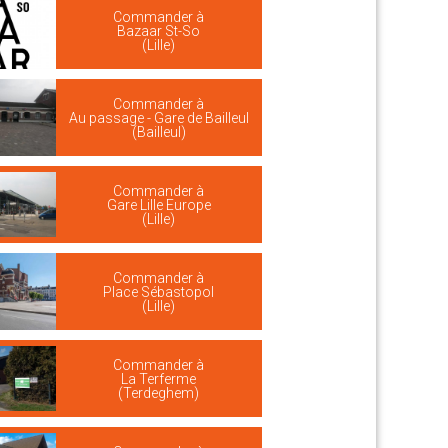
Commander à
Bazaar St-So
(Lille)
Commander à
Au passage - Gare de Bailleul
(Bailleul)
Commander à
Gare Lille Europe
(Lille)
Commander à
Place Sébastopol
(Lille)
Commander à
La Terferme
(Terdeghem)