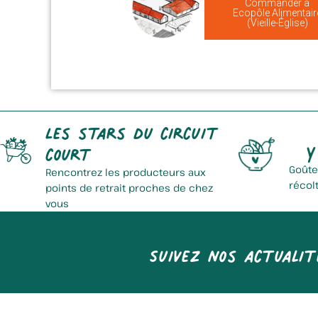
Commander à
Ecopôle Alimentair
(Vieille-Église)
Les stars du circuit
Y
court
Goûte
Rencontrez les producteurs aux
récol
points de retrait proches de chez
vous
Suivez nos actualit