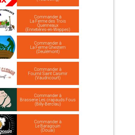
Commander à
La Ferme des Trois
Quenneaux
(Ennetières-en-Weppes)
Commander à
La Ferme Ghestem
(Deulémont)
Commander à
Fournil Saint Casimir
(Vaudricourt)
Commander à
Brasserie Les crapauds Fous
(Billy-Berclau)
Commander à
Le Baragouin
(Douai)