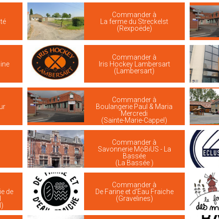
Commander à
té
La ferme du Streckelst
(Rexpoëde)
Commander à
ine
Iris Hockey Lambersart
(Lambersart)
Commander à
ur
Boulangerie Paul & Maria
Mercredi
(Sainte-Marie-Cappel)
Commander à
Savonnerie MöBiUS - La
Bassée
(La Bassée )
Commander à
ie de
De Farine et d'Eau Fraiche
l
(Gravelines)
)