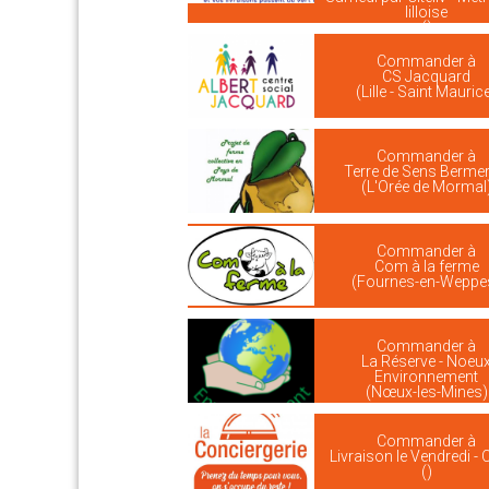
lilloise
()
Commander à
CS Jacquard
(Lille - Saint Mauric
Commander à
Terre de Sens Bermer
(L'Orée de Mormal
Commander à
Com à la ferme
(Fournes-en-Weppe
Commander à
La Réserve - Noeu
Environnement
(Nœux-les-Mines)
Commander à
Livraison le Vendredi - 
()