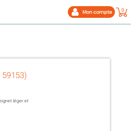
0
Mon compte
 - 59153)
ignet léger et