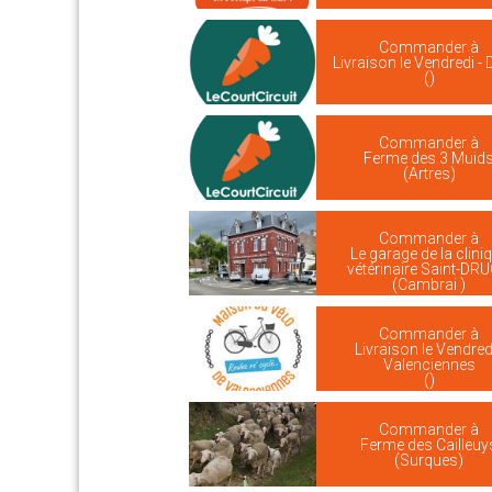
Commander à
Livraison le Vendredi -
()
Commander à
Ferme des 3 Muid
(Artres)
Commander à
Le garage de la clini
vétérinaire Saint-DR
(Cambrai )
Commander à
Livraison le Vendredi
Valenciennes
()
Commander à
Ferme des Cailleuy
(Surques)