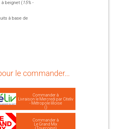
e à beignet (
15% -
uits à base de
 pour le commander...
Commander à
Livraison le Mercredi par Citeliv
- Métropole lilloise
()
Commander à
Le Grand Mix
(Tourcoing)