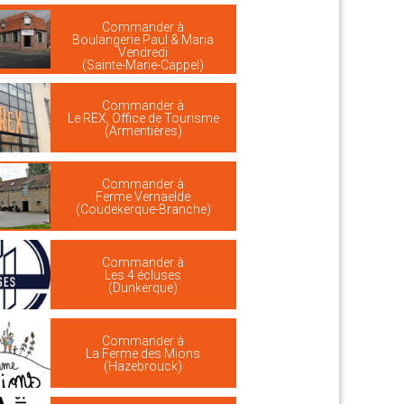
Commander à
Boulangerie Paul & Maria
Vendredi
(Sainte-Marie-Cappel)
Commander à
Le REX, Office de Tourisme
(Armentières)
Commander à
Ferme Vernaelde
(Coudekerque-Branche)
Commander à
Les 4 écluses
(Dunkerque)
Commander à
La Ferme des Mions
(Hazebrouck)