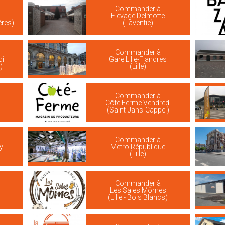
Commander à
Elevage Delmotte
ères)
(Laventie)
Commander à
di
Gare Lille-Flandres
)
(Lille)
Commander à
Côté Ferme Vendredi
(Saint-Jans-Cappel)
Commander à
y
Métro République
(Lille)
Commander à
Les Sales Mômes
(Lille - Bois Blancs)