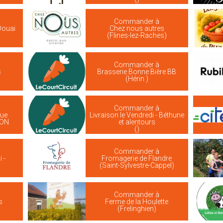
Commander à
 Douai
Chez nous autres
(Flines-lez-Raches)
Commander à
s
Brasserie Bonne Bière BB
(Hérin )
Commander à
que
Livraison le Vendredi - Béthune
UON
et alentours
()
Commander à
 -
Fromagerie de Flandre
(Saint-Sylvestre-Cappel)
Commander à
s
Ferme de la Houlette
(Frelinghien)