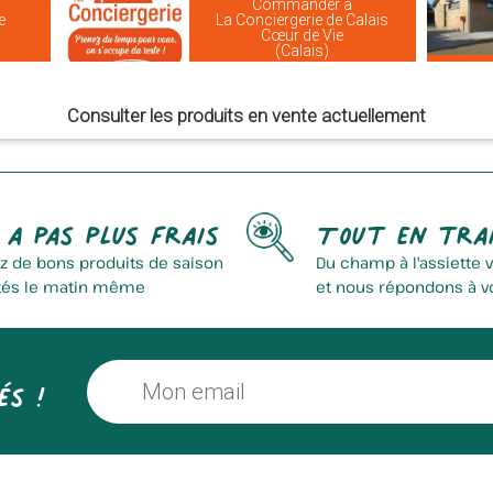
Commander à
e
La Conciergerie de Calais
Cœur de Vie
(Calais)
Consulter les produits en vente actuellement
 a pas plus frais
Tout en tra
z de bons produits de saison
Du champ à l'assiette 
tés le matin même
et nous répondons à v
és !