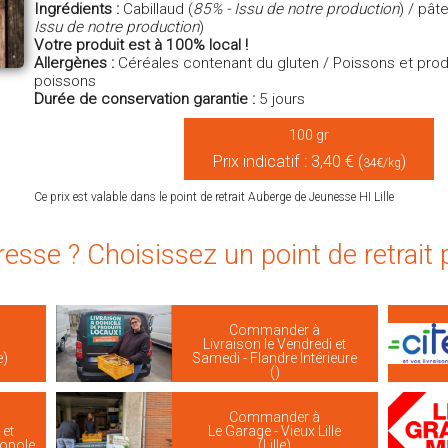
Ingrédients :
Cabillaud (
85% - Issu de notre production
) / pât
Issu de notre production
)
Votre produit est à 100% local !
Allergènes :
Céréales contenant du gluten / Poissons et prod
poissons
Durée de conservation garantie :
5 jours
100 gr
Prix indicatif : 3,40 € (
)
34€/kg
Ce prix est valable dans le point de retrait Auberge de Jeunesse HI Lille
resse ? Choisissez un point de retrait
Commander à
Livraison le Vendredi et
e)
Samedi - Flandre Intérieure
()
Commander à
 et
Le Garage - Vieux Lille
ropole
(Lille)