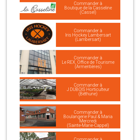
Commander à
Boutique de la Casseline
(Cassel)
Commander à
Iris Hockey Lambersart
(Lambersart)
Commander à
Le REX, Office de Tourisme
(Armentières)
Commander à
J DUBOIS Horticulteur
(Béthune)
Commander à
Boulangerie Paul & Maria
Mercredi
(Sainte-Marie-Cappel)
Commander à