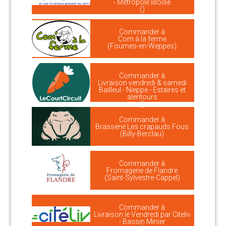
- Métropole lilloise
()
Commander à
Com à la ferme
(Fournes-en-Weppes)
Commander à
Livraison vendredi & samedi
Bailleul - Nieppe - Estaires et
alentours
()
Commander à
Brasserie Les crapauds Fous
(Billy-Berclau)
Commander à
Fromagerie de Flandre
(Saint-Sylvestre-Cappel)
Commander à
Livraison le Vendredi par Citeliv
- Bassin Minier