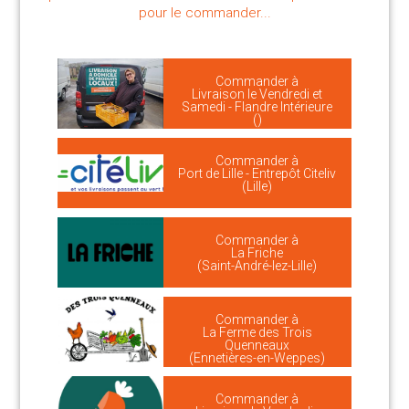
pour le commander...
Commander à
Livraison le Vendredi et
Samedi - Flandre Intérieure
()
Commander à
Port de Lille - Entrepôt Citeliv
(Lille)
Commander à
La Friche
(Saint-André-lez-Lille)
Commander à
La Ferme des Trois
Quenneaux
(Ennetières-en-Weppes)
Commander à