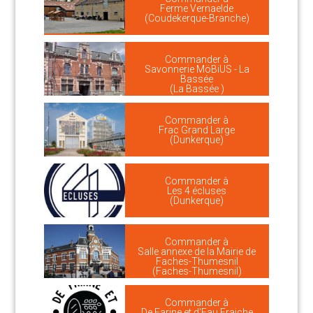
Ferme Vernaelde
(Coudekerque-Branche)
Commander à
Savonnerie MöBiUS - La
Bassée
(La Bassée )
Commander à
Frac Grand Large
(Dunkerque)
Commander à
Les 4 écluses
(Dunkerque)
Commander à
Salle annexe de la Mairie de
Faches-Thumesnil
(Faches-Thumesnil)
Commander à
De Farine et d'Eau Fraiche