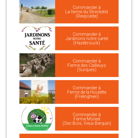
Commander à
La ferme du Streckelst
(Rexpoëde)
Commander à
Jardinons notre santé
(Hazebrouck)
Commander à
Ferme des Cailleuys
(Surques)
Commander à
Ferme de la Houlette
(Frelinghien)
Commander à
Ferme Moreel
(Sec-Bois, Vieux Berquin)