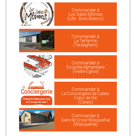
Commander à
Les Sales Mômes
(Lille - Bois Blancs)
Commander à
La Terferme
(Terdeghem)
Commander à
Ecopôle Alimentaire
(Vieille-Église)
Commander à
La Conciergerie de Calais
Cœur de Vie
(Calais)
Commander à
Gare de Croix/Wasquehal
(Wasquehal)