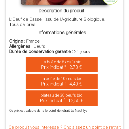
Description du produit
L’Oeuf de Cassel, issu de l’Agriculture Biologique.
Tous calibres.
Informations générales
Origine :
France
Allergènes :
Oeufs
Durée de conservation garantie :
21 jours
La boîte de 6 œufs bio
Prix indicatif : 2,70 €
La boîte de 10 œufs bio
Prix indicatif : 4,40 €
plateau de 30 oeufs bio
Prix indicatif : 12,50 €
Ce prix est valable dans le point de retrait Le Nautilys
Ce produit vous intéresse ? Choisissez un point de retrait