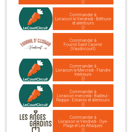
()
Commander à
Livraison le Vendredi - Béthune
et alentours
()
Commander à
Fournil Saint Casimir
(Vaudricourt)
Commander à
Livraison le Mercredi - Flandre
Intérieure
()
Commander à
Livraison mercredi - Bailleul -
Nieppe - Estaires et alentours
()
Commander à
Livraison le Vendredi - Oye-
Plage et Les Attaques
()