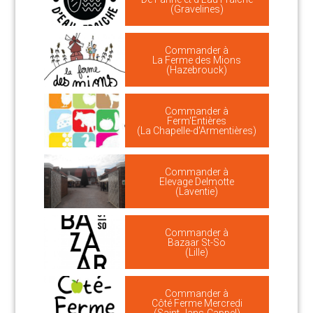
(Gravelines)
Commander à
La Ferme des Mions
(Hazebrouck)
Commander à
Ferm'Entières
(La Chapelle-d'Armentières)
Commander à
Elevage Delmotte
(Laventie)
Commander à
Bazaar St-So
(Lille)
Commander à
Côté Ferme Mercredi