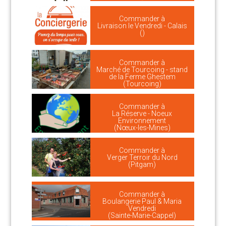
Commander à
Livraison le Vendredi - Calais
()
Commander à
Marché de Tourcoing - stand
de la Ferme Ghestem
(Tourcoing)
Commander à
La Réserve - Noeux
Environnement
(Nœux-les-Mines)
Commander à
Verger Terroir du Nord
(Pitgam)
Commander à
Boulangerie Paul & Maria
Vendredi
(Sainte-Marie-Cappel)