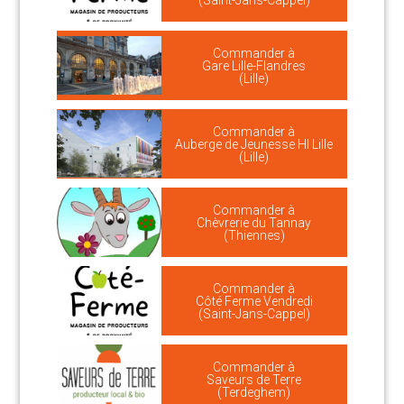
(Saint-Jans-Cappel)
Commander à
Gare Lille-Flandres
(Lille)
Commander à
Auberge de Jeunesse HI Lille
(Lille)
Commander à
Chèvrerie du Tannay
(Thiennes)
Commander à
Côté Ferme Vendredi
(Saint-Jans-Cappel)
Commander à
Saveurs de Terre
(Terdeghem)