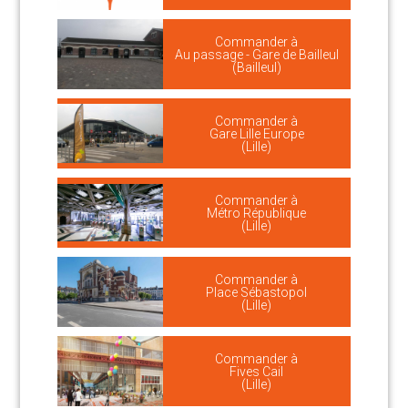
Commander à
Au passage - Gare de Bailleul
(Bailleul)
Commander à
Gare Lille Europe
(Lille)
Commander à
Métro République
(Lille)
Commander à
Place Sébastopol
(Lille)
Commander à
Fives Cail
(Lille)