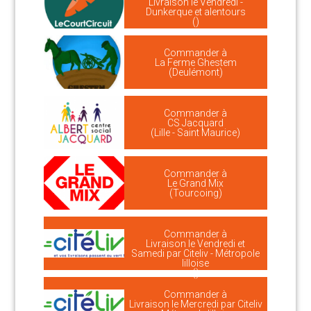
Livraison le Vendredi -
Dunkerque et alentours
()
Commander à
La Ferme Ghestem
(Deulémont)
Commander à
CS Jacquard
(Lille - Saint Maurice)
Commander à
Le Grand Mix
(Tourcoing)
Commander à
Livraison le Vendredi et
Samedi par Citeliv - Métropole
lilloise
()
Commander à
Livraison le Mercredi par Citeliv