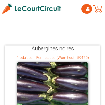
0
Aubergines noires
Produit par : Ferme Joos (Wormhout - 59470)