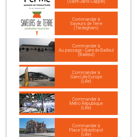
(Saint-Jans-Cappel)
Commander à
Saveurs de Terre
(Terdeghem)
Commander à
Au passage - Gare de Bailleul
(Bailleul)
Commander à
Gare Lille Europe
(Lille)
Commander à
Métro République
(Lille)
Commander à
Place Sébastopol
(Lille)