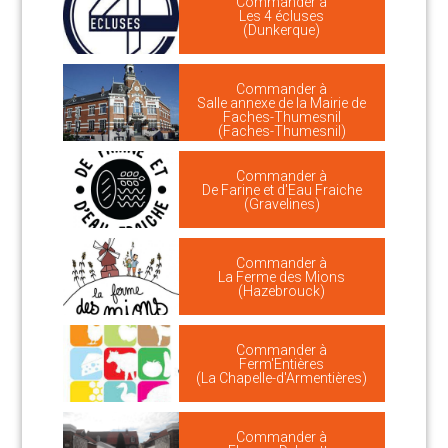
Commander à
Les 4 écluses
(Dunkerque)
Commander à
Salle annexe de la Mairie de
Faches-Thumesnil
(Faches-Thumesnil)
Commander à
De Farine et d'Eau Fraiche
(Gravelines)
Commander à
La Ferme des Mions
(Hazebrouck)
Commander à
Ferm'Entières
(La Chapelle-d'Armentières)
Commander à