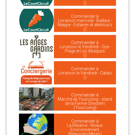
()
Commander à
Livraison mercredi - Bailleul -
Nieppe - Estaires et alentours
()
Commander à
Livraison le Vendredi - Oye-
Plage et Les Attaques
()
Commander à
Livraison le Vendredi - Calais
()
Commander à
Marché de Tourcoing - stand
de la Ferme Ghestem
(Tourcoing)
Commander à
La Réserve - Noeux
Environnement
(Nœux-les-Mines)