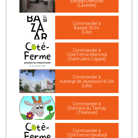
Elevage Delmotte
(Laventie)
Commander à
Bazaar St-So
(Lille)
Commander à
Côté Ferme Mercredi
(Saint-Jans-Cappel)
Commander à
Auberge de Jeunesse HI Lille
(Lille)
Commander à
Chèvrerie du Tannay
(Thiennes)
Commander à
Côté Ferme Vendredi