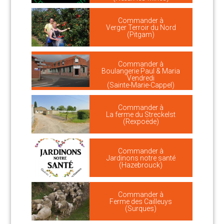
Commander à
Verger Terroir du Nord
(Pitgam)
Commander à
Boulangerie Paul & Maria
Vendredi
(Sainte-Marie-Cappel)
Commander à
La ferme du Streckelst
(Rexpoëde)
Commander à
Jardinons notre santé
(Hazebrouck)
Commander à
Ferme des Cailleuys
(Surques)