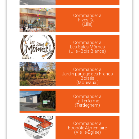
Commander à
Fives Cail
(Lille)
Commander à
Les Sales Mômes
(Lille - Bois Blancs)
Commander à
Jardin partagé des Francs
Boisés
(Mouvaux )
Commander à
La Terferme
(Terdeghem)
Commander à
Ecopôle Alimentaire
(Vieille-Église)