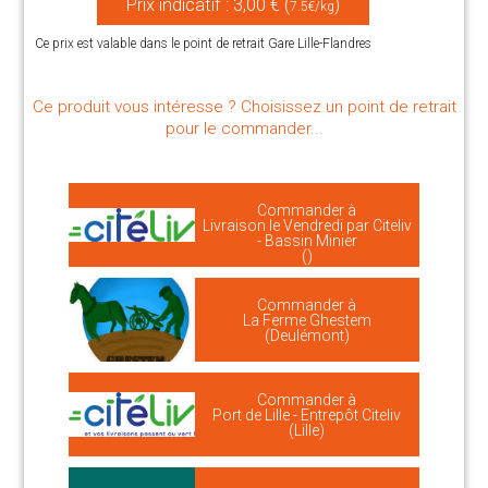
Prix indicatif : 3,00 € (
)
7.5€/kg
Ce prix est valable dans le point de retrait Gare Lille-Flandres
Ce produit vous intéresse ? Choisissez un point de retrait
pour le commander...
Commander à
Livraison le Vendredi par Citeliv
- Bassin Minier
()
Commander à
La Ferme Ghestem
(Deulémont)
Commander à
Port de Lille - Entrepôt Citeliv
(Lille)