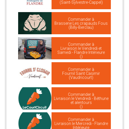
(Saint-Sylvestre-Cappel)
Commander à
Brasserie Les crapauds Fous
(Billy-Berclau)
Commander à
Livraison le Vendredi et
Samedi - Flandre Intérieure
()
Commander à
Fournil Saint Casimir
(Vaudricourt)
Commander à
Livraison le Vendredi - Béthune
et alentours
()
Commander à
Livraison le Mercredi - Flandre
Intérieure