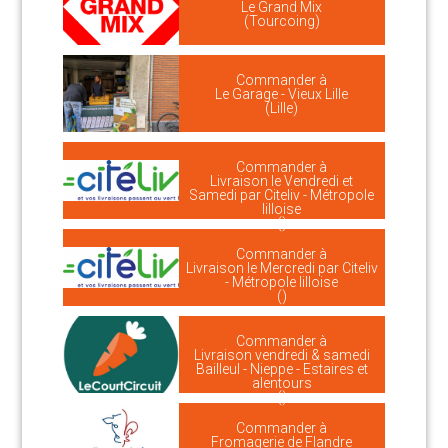
Le Grand Mix
(Tourcoing)
Commander à
Le Garage - Vieux Lille
(Lille)
Commander à
Livraison le Vendredi et
Samedi par Citeliv - Métropole
lilloise
()
Commander à
Livraison le Mercredi par Citeliv
- Métropole lilloise
()
Commander à
Livraison vendredi & samedi
Bailleul - Nieppe - Estaires et
alentours
()
Commander à
Fromagerie de Flandre