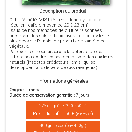
Description du produit
Cat I - Variété: MISTRAL (Fruit long cylindrique
régulier - calibre moyen de 20 à 23 cm)
Issus de nos méthodes de culture raisonnées
préservant les sols et la biodiversité pour éviter le
plus possible l'emploi de produits de santé des
végétaux.
Par exemple, nous assurons la défense de ces
aubergines contre les ravageurs avec des auxiliaires
naturels (insectes prédateurs "amis" qui se
développent aux dépens de ces ravageurs).
Informations générales
Origine :
France
Durée de conservation garantie :
7 jours
225 gr - pièce (200-250gr)
Prix indicatif : 1,50 € (
)
6.67€/kg
400 gr - pièce (env 400gr)