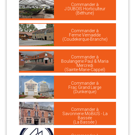
Commander à
J DUBOIS Horticulteur
(Béthune)
Commander à
Ferme Vernaelde
(Coudekerque-Branche)
Commander à
Boulangerie Paul & Maria
Mercredi
(Sainte-Marie-Cappel)
Commander à
Frac Grand Large
(Dunkerque)
Commander à
Savonnerie MöBiUS - La
Bassée
(La Bassée )