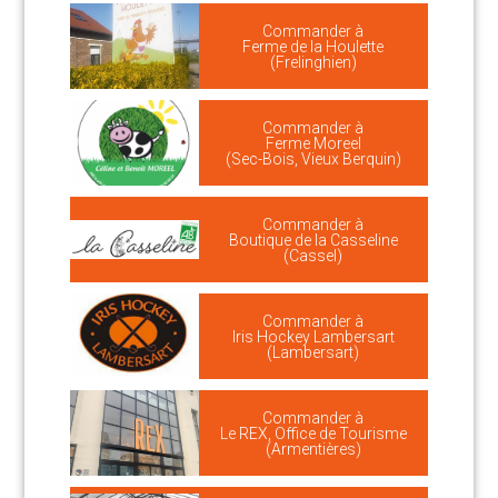
Commander à
Ferme de la Houlette
(Frelinghien)
Commander à
Ferme Moreel
(Sec-Bois, Vieux Berquin)
Commander à
Boutique de la Casseline
(Cassel)
Commander à
Iris Hockey Lambersart
(Lambersart)
Commander à
Le REX, Office de Tourisme
(Armentières)