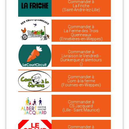
Commander à
La Friche
(Saint-André-lez-Lille)
Commander à
La Ferme des Trois
Quenneaux
(Ennetières-en-Weppes)
Commander à
Livraison le Vendredi -
Dunkerque et alentours
()
Commander à
Com à la ferme
(Fournes-en-Weppes)
Commander à
CS Jacquard
(Lille - Saint Maurice)
Commander à