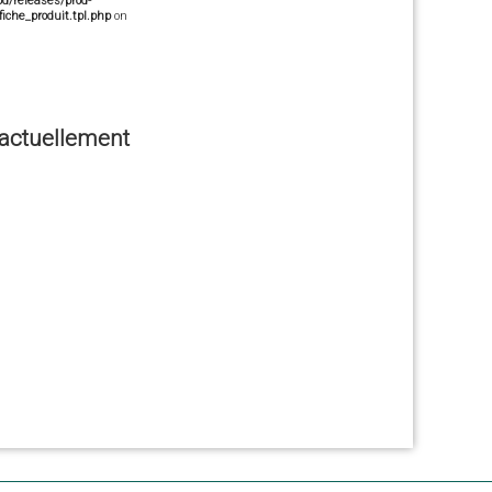
/releases/prod-
che_produit.tpl.php
on
e actuellement