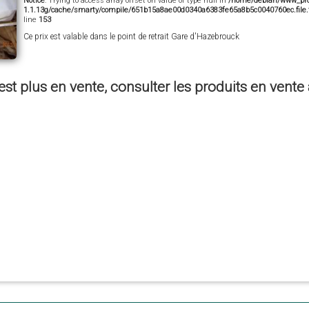
Notice
: Trying to access array offset on value of type null in
/home/debian/www_prod
1.1.13g/cache/smarty/compile/651b15a8ae00d0340a6383fe65a8b5c0040760ec.file.fi
line
153
Ce prix est valable dans le point de retrait Gare d'Hazebrouck
est plus en vente, consulter les produits en vent