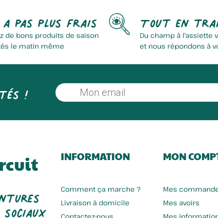
 a pas plus frais
Tout en tra
z de bons produits de saison
Du champ à l'assiette 
tés le matin même
et nous répondons à v
tés !
INFORMATION
MON COMP
rcuit
entures
Comment ça marche ?
Mes command
 sociaux
Livraison à domicile
Mes avoirs
Contactez-nous
Mes informatio