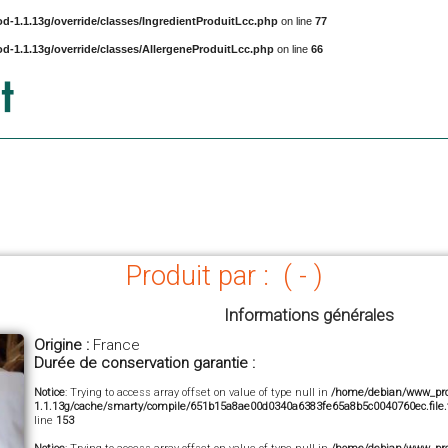
-1.1.13g/override/classes/IngredientProduitLcc.php
on line
77
-1.1.13g/override/classes/AllergeneProduitLcc.php
on line
66
Produit par : ( - )
Informations générales
Origine :
France
Durée de conservation garantie :
Notice
: Trying to access array offset on value of type null in
/home/debian/www_prod
1.1.13g/cache/smarty/compile/651b15a8ae00d0340a6383fe65a8b5c0040760ec.file.fi
line
153