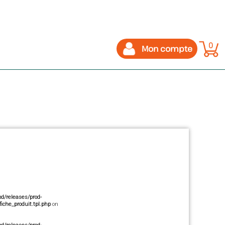
0
Mon compte
/releases/prod-
che_produit.tpl.php
on