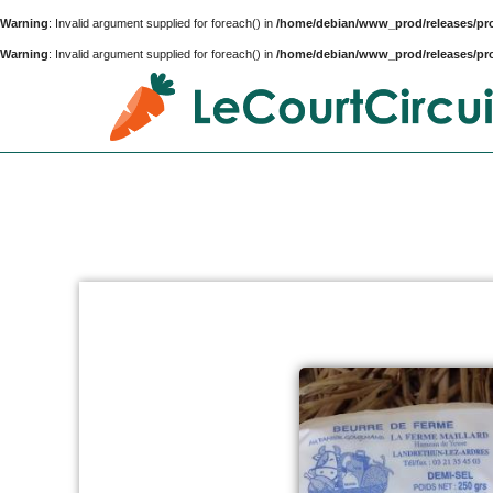
Warning
: Invalid argument supplied for foreach() in
/home/debian/www_prod/releases/prod
Warning
: Invalid argument supplied for foreach() in
/home/debian/www_prod/releases/prod