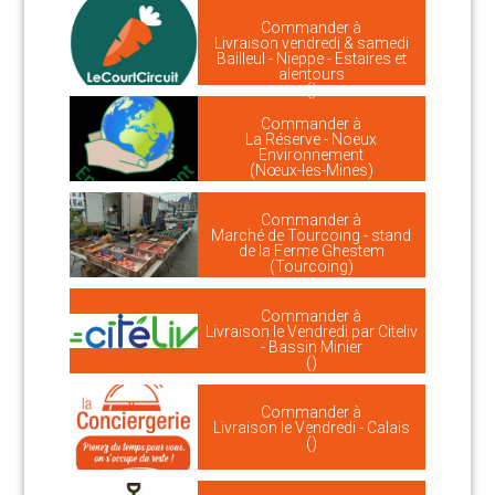
Commander à
Livraison vendredi & samedi
Bailleul - Nieppe - Estaires et
alentours
()
Commander à
La Réserve - Noeux
Environnement
(Nœux-les-Mines)
Commander à
Marché de Tourcoing - stand
de la Ferme Ghestem
(Tourcoing)
Commander à
Livraison le Vendredi par Citeliv
- Bassin Minier
()
Commander à
Livraison le Vendredi - Calais
()