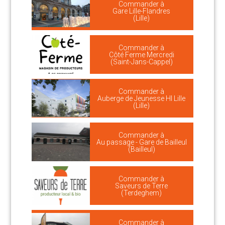
Commander à
Gare Lille-Flandres
(Lille)
Commander à
Côté Ferme Mercredi
(Saint-Jans-Cappel)
Commander à
Auberge de Jeunesse HI Lille
(Lille)
Commander à
Au passage - Gare de Bailleul
(Bailleul)
Commander à
Saveurs de Terre
(Terdeghem)
Commander à