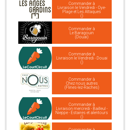
Commander à
Livraison le Vendredi - Oye-
Plage et Les Attaques
()
Commander à
Le Baragouin
(Douai)
Commander à
Livraison le Vendredi - Douai
()
Commander à
Chez nous autres
(Flines-lez-Raches)
Commander à
Livraison mercredi - Bailleul -
Nieppe - Estaires et alentours
()
Commander à