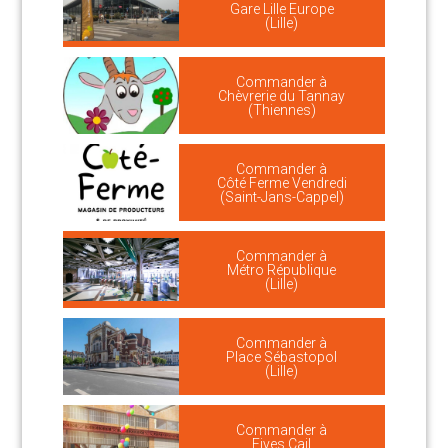
Gare Lille Europe
(Lille)
Commander à
Chèvrerie du Tannay
(Thiennes)
Commander à
Côté Ferme Vendredi
(Saint-Jans-Cappel)
Commander à
Métro République
(Lille)
Commander à
Place Sébastopol
(Lille)
Commander à
Fives Cail