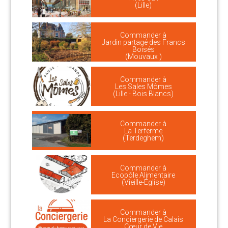
(Lille)
Commander à
Jardin partagé des Francs
Boisés
(Mouvaux )
Commander à
Les Sales Mômes
(Lille - Bois Blancs)
Commander à
La Terferme
(Terdeghem)
Commander à
Ecopôle Alimentaire
(Vieille-Église)
Commander à
La Conciergerie de Calais
Cœur de Vie