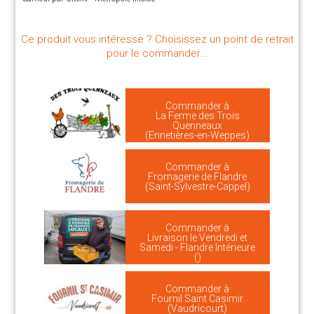
Ce produit vous intéresse ? Choisissez un point de retrait
pour le commander...
Commander à
La Ferme des Trois
Quenneaux
(Ennetières-en-Weppes)
Commander à
Fromagerie de Flandre
(Saint-Sylvestre-Cappel)
Commander à
Livraison le Vendredi et
Samedi - Flandre Intérieure
()
Commander à
Fournil Saint Casimir
(Vaudricourt)