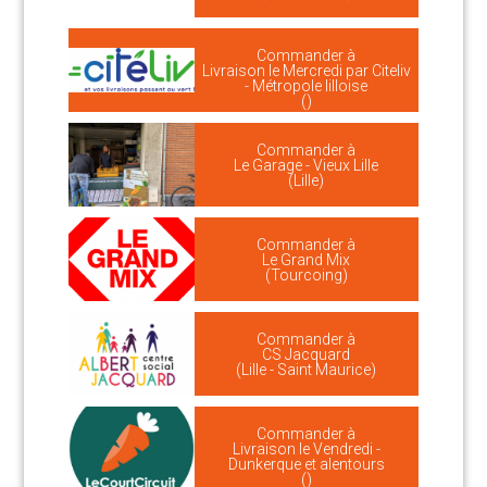
Commander à
Livraison le Mercredi par Citeliv
- Métropole lilloise
()
Commander à
Le Garage - Vieux Lille
(Lille)
Commander à
Le Grand Mix
(Tourcoing)
Commander à
CS Jacquard
(Lille - Saint Maurice)
Commander à
Livraison le Vendredi -
Dunkerque et alentours
()