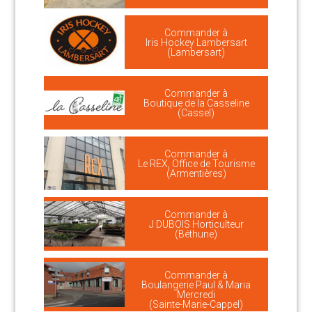
Commander à
Iris Hockey Lambersart
(Lambersart)
Commander à
Boutique de la Casseline
(Cassel)
Commander à
Le REX, Office de Tourisme
(Armentières)
Commander à
J DUBOIS Horticulteur
(Béthune)
Commander à
Boulangerie Paul & Maria
Mercredi
(Sainte-Marie-Cappel)