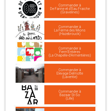
Commander à
De Farine et d'Eau Fraiche
(Gravelines)
Commander à
La Ferme des Mions
(Hazebrouck)
Commander à
Ferm'Entières
(La Chapelle-d'Armentières)
Commander à
Elevage Delmotte
(Laventie)
Commander à
Bazaar St-So
(Lille)