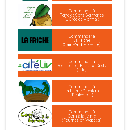
Commander à
Terre de Sens Bermeries
(L'Orée de Mormal)
Commander à
La Friche
(Saint-André-lez-Lille)
Commander à
Port de Lille - Entrepôt Citeliv
(Lille)
Commander à
La Ferme Ghestem
(Deulémont)
Commander à
Com à la ferme
(Fournes-en-Weppes)