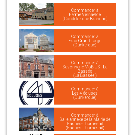
Commander à
Ferme Vernaelde
(Coudekerque-Branche)
Commander à
Frac Grand Large
(Dunkerque)
Commander à
Savonnerie MöBiUS - La
Bassée
(La Bassée )
Commander à
Les 4 écluses
(Dunkerque)
Commander à
Salle annexe de la Mairie de
Faches-Thumesnil
(Faches-Thumesnil)