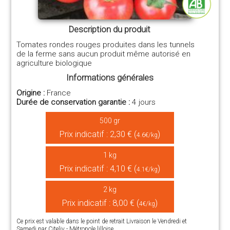
Description du produit
Tomates rondes rouges produites dans les tunnels
de la ferme sans aucun produit même autorisé en
agriculture biologique
Informations générales
Origine :
France
Durée de conservation garantie :
4 jours
500 gr
Prix indicatif : 2,30 € (
)
4.6€/kg
1 kg
Prix indicatif : 4,10 € (
)
4.1€/kg
2 kg
Prix indicatif : 8,00 € (
)
4€/kg
Ce prix est valable dans le point de retrait Livraison le Vendredi et
Samedi par Citeliv - Métropole lilloise