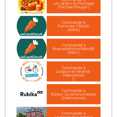
Les Jardins du Pluvinage
(Verchain-Maugré )
Commander à
Ferme des 3 Muids
(Artres)
Commander à
Brasserie Bonne Bière BB
(Hérin )
Commander à
Livraison le Vendredi -
Valenciennes
()
Commander à
Rubika - La serre numérique
(Valenciennes)
Commander à