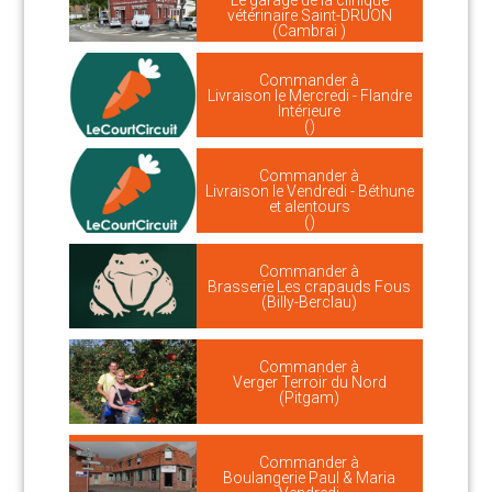
Le garage de la clinique
vétérinaire Saint-DRUON
(Cambrai )
Commander à
Livraison le Mercredi - Flandre
Intérieure
()
Commander à
Livraison le Vendredi - Béthune
et alentours
()
Commander à
Brasserie Les crapauds Fous
(Billy-Berclau)
Commander à
Verger Terroir du Nord
(Pitgam)
Commander à
Boulangerie Paul & Maria