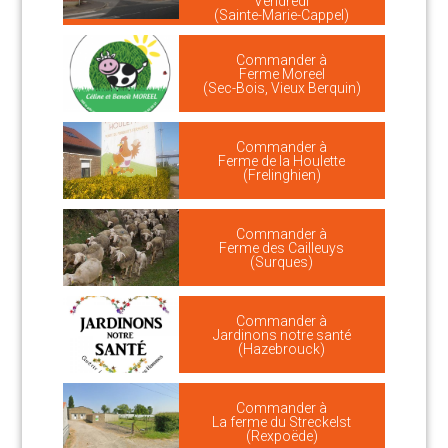
Vendredi
(Sainte-Marie-Cappel)
Commander à
Ferme Moreel
(Sec-Bois, Vieux Berquin)
Commander à
Ferme de la Houlette
(Frelinghien)
Commander à
Ferme des Cailleuys
(Surques)
Commander à
Jardinons notre santé
(Hazebrouck)
Commander à
La ferme du Streckelst
(Rexpoëde)