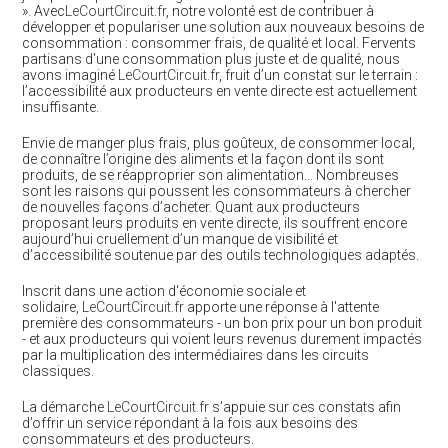
». Avec
LeCourtCircuit.fr
, notre volonté est de contribuer à
développer et populariser une solution aux nouveaux besoins de
consommation : consommer frais, de qualité et local. Fervents
partisans d'une consommation plus juste et de qualité, nous
avons imaginé
LeCourtCircuit.fr
, fruit d’un constat sur le terrain :
l’accessibilité aux producteurs en vente directe est actuellement
insuffisante.
Envie de manger plus frais, plus goûteux, de consommer local,
de connaître l’origine des aliments et la façon dont ils sont
produits, de se réapproprier son alimentation... Nombreuses
sont les raisons qui poussent les consommateurs à chercher
de nouvelles façons d’acheter. Quant aux producteurs
proposant leurs produits en vente directe, ils souffrent encore
aujourd’hui cruellement d’un manque de visibilité et
d’accessibilité soutenue par des outils technologiques adaptés.
Inscrit dans une action d'économie sociale et
solidaire,
LeCourtCircuit.fr
apporte une réponse à l'attente
première des consommateurs - un bon prix pour un bon produit
- et aux producteurs qui voient leurs revenus durement impactés
par la multiplication des intermédiaires dans les circuits
classiques.
La démarche
LeCourtCircuit.fr
s’appuie sur ces constats afin
d’offrir un service répondant à la fois aux besoins des
consommateurs et des producteurs.