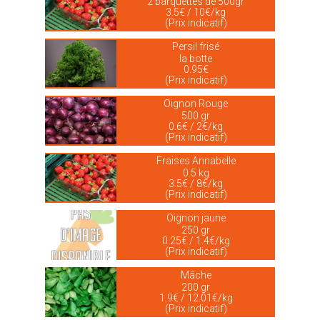
2 barquettes de 500gr
3.5€ / 10€/kg
(Prix indicatif)
Persil frisé
la botte
0.95€
(Prix indicatif)
Oignon Rouge
500 gr
0.6€ / 2€/kg
(Prix indicatif)
Fraises Annabelle
0.5 kg
3.5€ / 8€/kg
(Prix indicatif)
Oignon jaune
250 gr
0.25€ / 1.4€/kg
(Prix indicatif)
Mâche
200 gr
1.9€ / 12.01€/kg
(Prix indicatif)