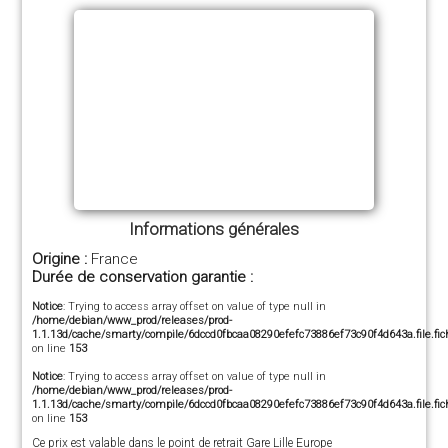
Informations générales
Origine :
France
Durée de conservation garantie :
Notice
: Trying to access array offset on value of type null in
/home/debian/www_prod/releases/prod-
1.1.13d/cache/smarty/compile/6dccd0fbcaa08290efefc73886ef73c90f4d643a.file.fich
on line
153
Notice
: Trying to access array offset on value of type null in
/home/debian/www_prod/releases/prod-
1.1.13d/cache/smarty/compile/6dccd0fbcaa08290efefc73886ef73c90f4d643a.file.fich
on line
153
Ce prix est valable dans le point de retrait Gare Lille Europe