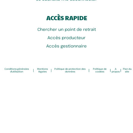
ACCÈS RAPIDE
Chercher un point de retrait
Accès producteur
Accès gestionnaire
Conditions générales
Mentions
Politique de protection des
Politique de
A
Plan du
|
|
|
|
|
d'utilisation
légales
données
cookies
propos
site