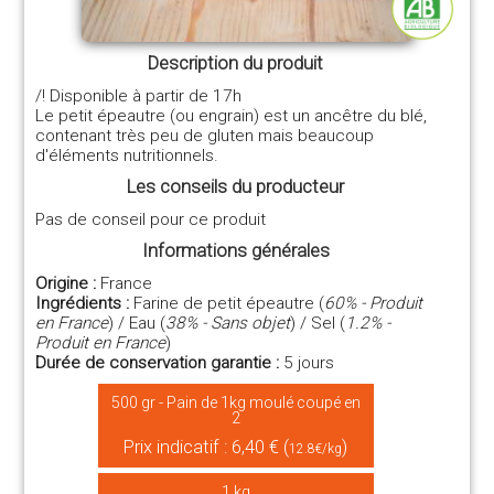
Description du produit
/! Disponible à partir de 17h
Le petit épeautre (ou engrain) est un ancêtre du blé,
contenant très peu de gluten mais beaucoup
d'éléments nutritionnels.
Les conseils du producteur
Pas de conseil pour ce produit
Informations générales
Origine :
France
Ingrédients :
Farine de petit épeautre (
60% - Produit
en France
) / Eau (
38% - Sans objet
) / Sel (
1.2% -
Produit en France
)
Durée de conservation garantie :
5 jours
500 gr - Pain de 1kg moulé coupé en
2
Prix indicatif : 6,40 € (
)
12.8€/kg
1 kg