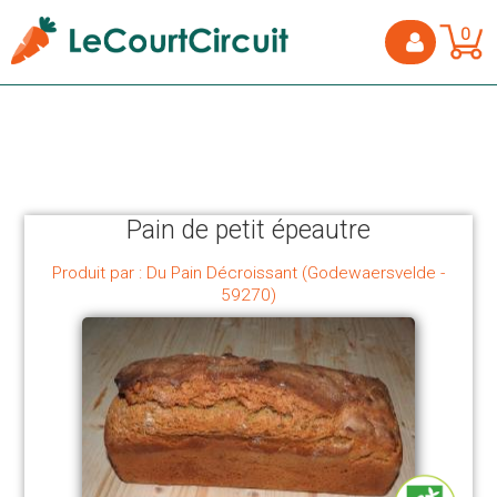
0
Pain de petit épeautre
Produit par : Du Pain Décroissant (Godewaersvelde -
59270)