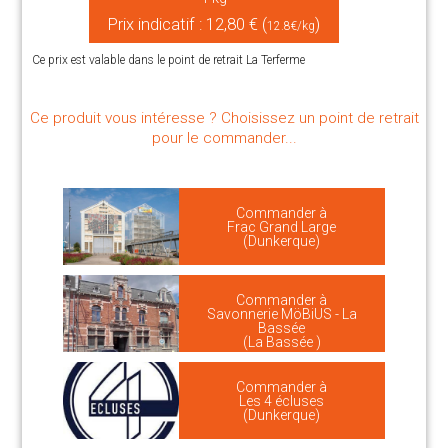
Prix indicatif : 12,80 € (
)
12.8€/kg
Ce prix est valable dans le point de retrait La Terferme
Ce produit vous intéresse ? Choisissez un point de retrait
pour le commander...
Commander à
Frac Grand Large
(Dunkerque)
Commander à
Savonnerie MöBiUS - La
Bassée
(La Bassée )
Commander à
Les 4 écluses
(Dunkerque)