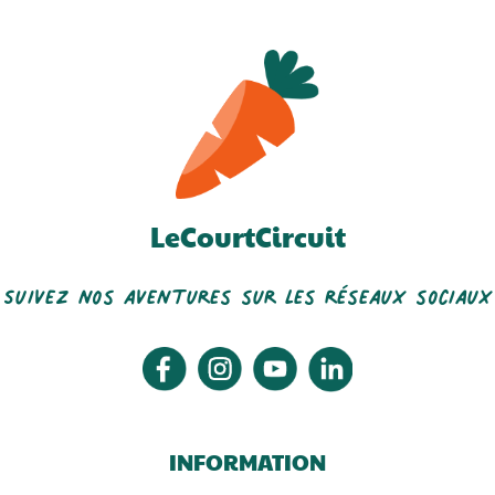
LeCourtCircuit
Délices Du Watelet
Jardinons Notre Santé
Suivez nos aventures sur les réseaux sociaux
INFORMATION