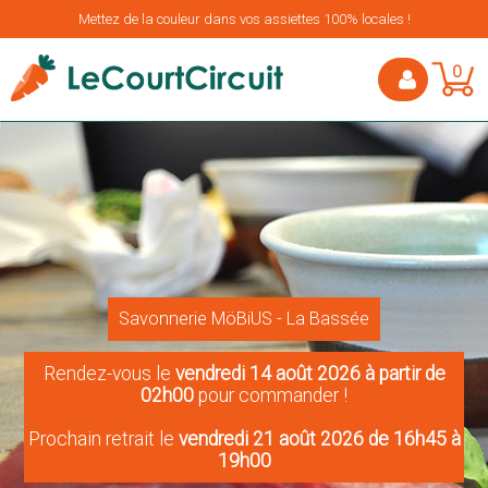
Mettez de la couleur dans vos assiettes 100% locales !
0
Savonnerie MöBiUS - La Bassée
Rendez-vous le
vendredi 14 août 2026 à partir de
02h00
pour commander !
Prochain retrait le
vendredi 21 août 2026 de 16h45 à
19h00