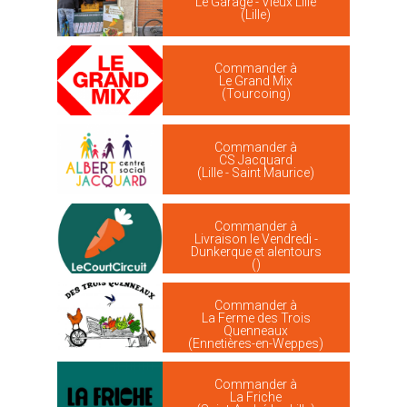
Le Garage - Vieux Lille
(Lille)
Commander à
Le Grand Mix
(Tourcoing)
Commander à
CS Jacquard
(Lille - Saint Maurice)
Commander à
Livraison le Vendredi -
Dunkerque et alentours
()
Commander à
La Ferme des Trois
Quenneaux
(Ennetières-en-Weppes)
Commander à
La Friche