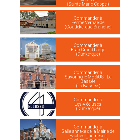
(Sainte-Marie-Cappel)
Commander à
Ferme Vernaelde
(Coudekerque-Branche)
Commander à
Frac Grand Large
(Dunkerque)
Commander à
Savonnerie MöBiUS - La
Bassée
(La Bassée )
Commander à
Les 4 écluses
(Dunkerque)
Commander à
Salle annexe de la Mairie de
Faches-Thumesnil
(Faches-Thumesnil)