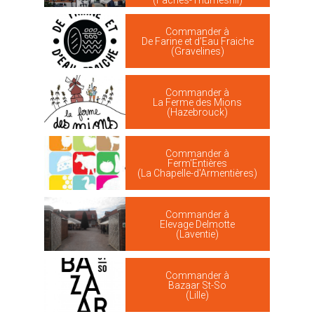
Commander à
De Farine et d'Eau Fraiche
(Gravelines)
Commander à
La Ferme des Mions
(Hazebrouck)
Commander à
Ferm'Entières
(La Chapelle-d'Armentières)
Commander à
Elevage Delmotte
(Laventie)
Commander à
Bazaar St-So
(Lille)