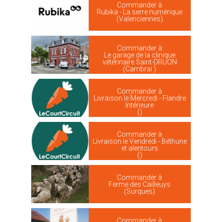
Commander à
Rubika - La serre numérique
(Valenciennes)
Commander à
Le garage de la clinique
vétérinaire Saint-DRUON
(Cambrai )
Commander à
Livraison le Mercredi - Flandre
Intérieure
()
Commander à
Livraison le Vendredi - Béthune
et alentours
()
Commander à
Ferme des Cailleuys
(Surques)
Commander à