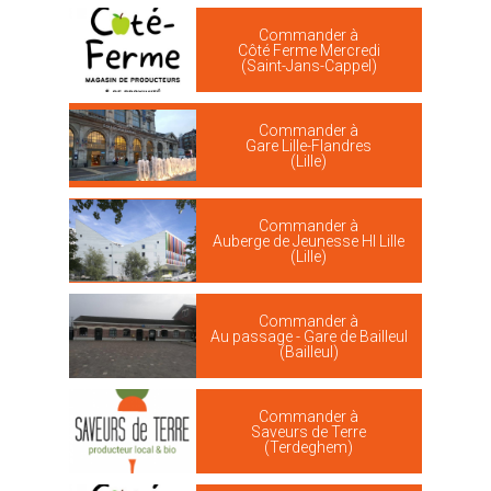
Commander à
Côté Ferme Mercredi
(Saint-Jans-Cappel)
Commander à
Gare Lille-Flandres
(Lille)
Commander à
Auberge de Jeunesse HI Lille
(Lille)
Commander à
Au passage - Gare de Bailleul
(Bailleul)
Commander à
Saveurs de Terre
(Terdeghem)