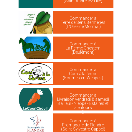
(Saint-André-lez-Lille)
Commander à
Terre de Sens Bermeries
(L'Orée de Mormal)
Commander à
La Ferme Ghestem
(Deulémont)
Commander à
Com à la ferme
(Fournes-en-Weppes)
Commander à
Livraison vendredi & samedi
Bailleul - Nieppe - Estaires et
alentours
()
Commander à
Fromagerie de Flandre
(Saint-Sylvestre-Cappel)