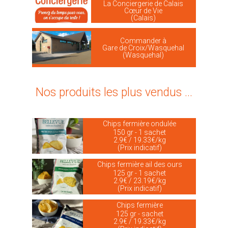
La Conciergerie de Calais
Cœur de Vie
(Calais)
Commander à
Gare de Croix/Wasquehal
(Wasquehal)
Nos produits les plus vendus ...
Chips fermière ondulée
150 gr - 1 sachet
2.9€ / 19.33€/kg
(Prix indicatif)
Chips fermière ail des ours
125 gr - 1 sachet
2.9€ / 23.19€/kg
(Prix indicatif)
Chips fermière
125 gr - sachet
2.9€ / 19.33€/kg