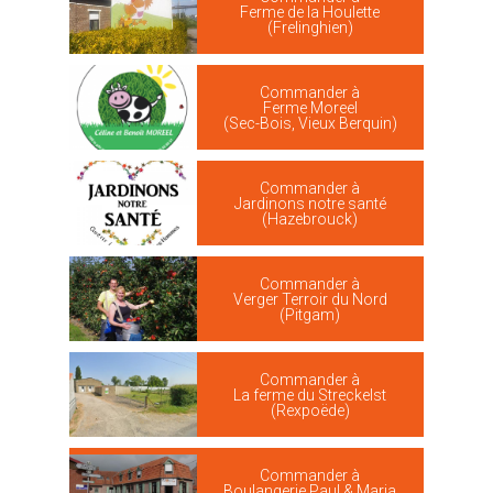
Ferme de la Houlette
(Frelinghien)
Commander à
Ferme Moreel
(Sec-Bois, Vieux Berquin)
Commander à
Jardinons notre santé
(Hazebrouck)
Commander à
Verger Terroir du Nord
(Pitgam)
Commander à
La ferme du Streckelst
(Rexpoëde)
Commander à
Boulangerie Paul & Maria