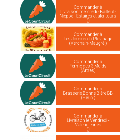
Commander à
Livraison mercredi - Bailleul -
Nieppe - Estaires et alentours
()
Commander à
Les Jardins du Pluvinage
(Verchain-Maugré )
Commander à
Ferme des 3 Muids
(Artres)
Commander à
Brasserie Bonne Bière BB
(Hérin )
Commander à
Livraison le Vendredi -
Valenciennes
()