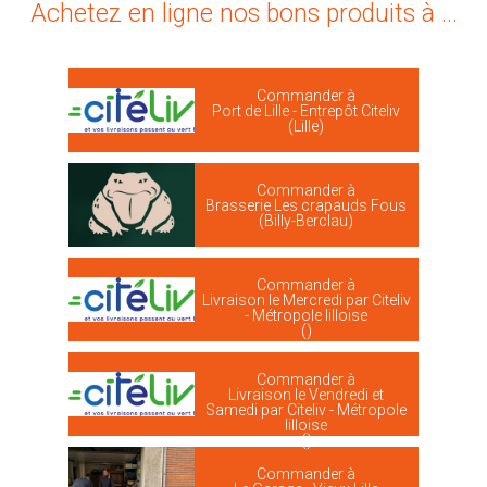
Achetez en ligne nos bons produits à ...
Commander à
Port de Lille - Entrepôt Citeliv
(Lille)
Commander à
Brasserie Les crapauds Fous
(Billy-Berclau)
Commander à
Livraison le Mercredi par Citeliv
- Métropole lilloise
()
Commander à
Livraison le Vendredi et
Samedi par Citeliv - Métropole
lilloise
()
Commander à