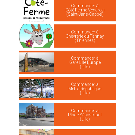
Commander à
Côté Ferme Vendredi
(Saint-Jans-Cappel)
Commander à
Chèvrerie du Tannay
(Thiennes)
Commander à
Gare Lille Europe
(Lille)
Commander à
Métro République
(Lille)
Commander à
Place Sébastopol
(Lille)