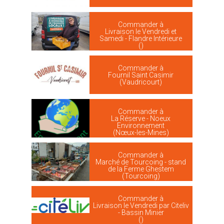
Commander à
Livraison le Vendredi et
Samedi - Flandre Intérieure
()
Commander à
Fournil Saint Casimir
(Vaudricourt)
Commander à
La Réserve - Noeux
Environnement
(Nœux-les-Mines)
Commander à
Marché de Tourcoing - stand
de la Ferme Ghestem
(Tourcoing)
Commander à
Livraison le Vendredi par Citeliv
- Bassin Minier
()