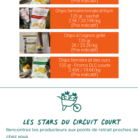
(Prix indicatif)
Chips fermière tomate et thym
125 gr - sachet
2.9€ / 23.19€/kg
(Prix indicatif)
Chips à l'oignon grillé
125 gr
2€ / 23.2€/kg
(Prix indicatif)
Chips fermière ail des ours
125 gr - Promo DLC courte
2.45€ / 19.6€/kg
(Prix indicatif)
Les stars du circuit court
Rencontrez les producteurs aux points de retrait proches de
chez vous