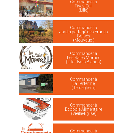
Commander à
Fives Cail
(Lille)
Commander à
Jardin partagé des Francs
Boisés
(Mouvaux )
Commander à
Les Sales Mômes
(Lille - Bois Blancs)
Commander à
La Terferme
(Terdeghem)
Commander à
Ecopôle Alimentaire
(Vieille-Église)
Commander à