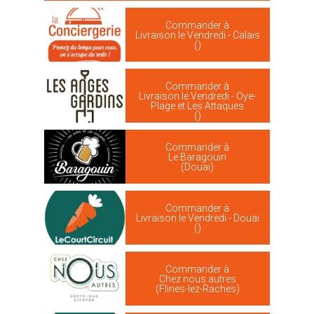
Commander à
Livraison le Vendredi - Calais
()
Commander à
Livraison le Vendredi - Oye-
Plage et Les Attaques
()
Commander à
Le Baragouin
(Douai)
Commander à
Livraison le Vendredi - Douai
()
Commander à
Chez nous autres
(Flines-lez-Raches)