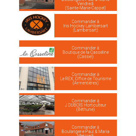
Vendredi
(Sainte-Marie-Cappel)
Commander à
Iris Hockey Lambersart
(Lambersart)
Commander à
Boutique de la Casseline
(Cassel)
Commander à
Le REX, Office de Tourisme
(Armentières)
Commander à
J DUBOIS Horticulteur
(Béthune)
Commander à
Boulangerie Paul & Maria
Mercredi