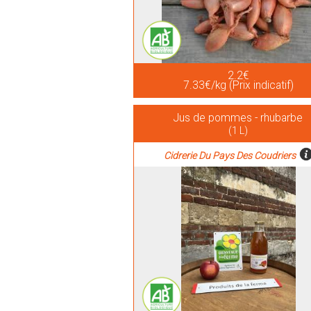
2.2€
7.33€/kg (Prix indicatif)
Jus de pommes - rhubarbe
(1 L)
Cidrerie Du Pays Des Coudriers