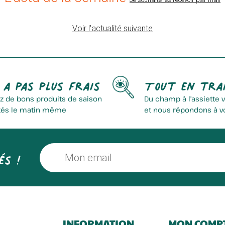
Voir l'actualité suivante
rasserie De La Peene Becque
Papillon D'azur Cookies
 a pas plus frais
Tout en tra
z de bons produits de saison
Du champ à l'assiette 
tés le matin même
et nous répondons à v
és !
Dewevre Stéphane
Brasserie Gobrecht
INFORMATION
MON COMP