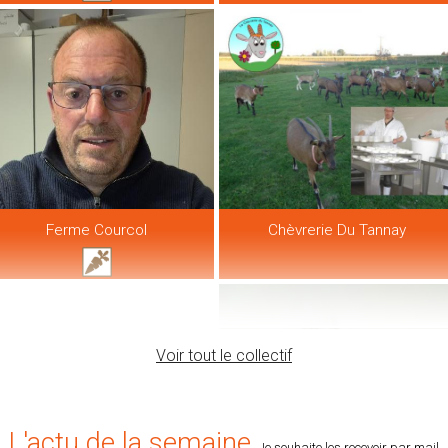
Ferme Courcol
Chèvrerie Du Tannay
Voir tout le collectif
L'actu de la semaine
Je souhaite les recevoir par mail