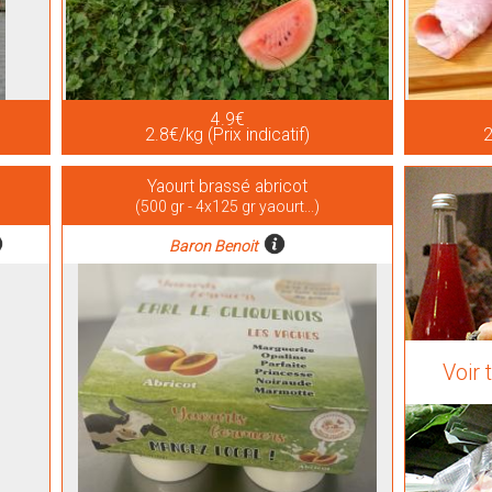
4.9€
2.8€/kg (Prix indicatif)
2
Yaourt brassé abricot
(500 gr - 4x125 gr yaourt...)
Baron Benoit
Voir 