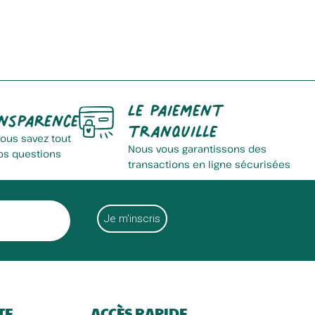
Elevage Delmotte
Le paiement
nsparence
tranquille
vous savez tout
Nous vous garantissons des
os questions
transactions en ligne sécurisées
Fromagerie D'eecke
TE
ACCÈS RAPIDE