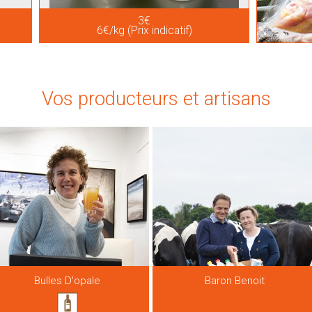
3€
6€/kg (Prix indicatif)
Vos producteurs et artisans
Bulles D'opale
Baron Benoit