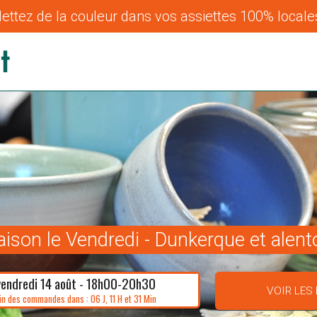
ettez de la couleur dans vos assiettes 100% locales
raison le Vendredi - Dunkerque et alent
vendredi 14 août - 18h00-20h30
VOIR LES
in des commandes dans : 06 J, 11 H et 31 Min