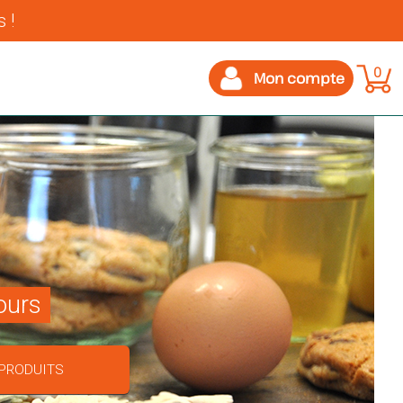
 !
0
Mon compte
ours
 PRODUITS