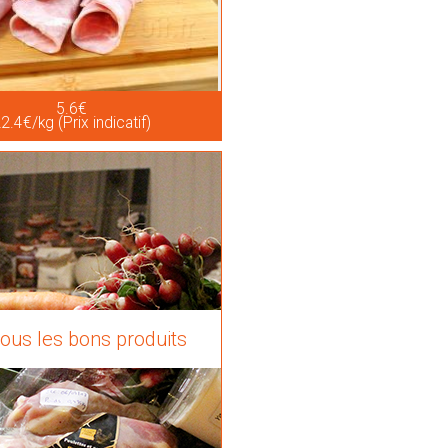
5.6€
2.4€/kg (Prix indicatif)
tous les bons produits