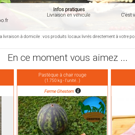
Infos pratiques
Livraison en véhicule
C'est v
o.fr
a livraison à domicile : vos produits locaux livrés directement à votre p
En ce moment vous aimez ...
Pastèque à chair rouge
(1.750 kg - l'unité...)
Ferme Ghestem