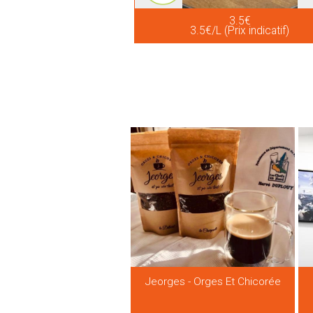
3.5€
3.5€/L (Prix indicatif)
Jeorges - Orges Et Chicorée