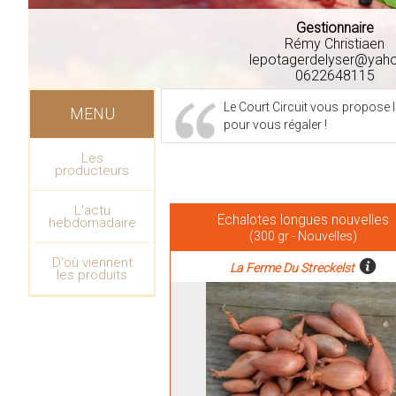
Gestionnaire
Rémy Christiaen
lepotagerdelyser@yaho
0622648115
Le Court Circuit vous propose l
MENU
pour vous régaler !
Les
producteurs
L'actu
Echalotes longues nouvelles
hebdomadaire
(300 gr - Nouvelles)
D'où viennent
La Ferme Du Streckelst
les produits