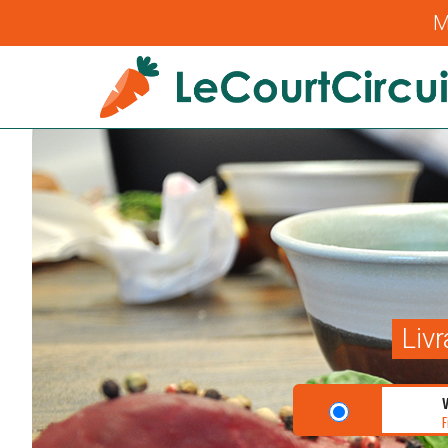
M
Liv
F