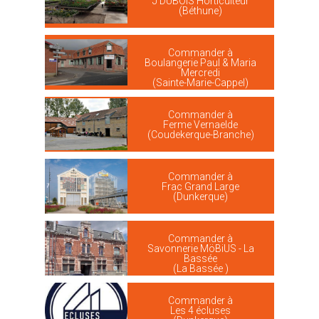
J DUBOIS Horticulteur
(Béthune)
Commander à
Boulangerie Paul & Maria
Mercredi
(Sainte-Marie-Cappel)
Commander à
Ferme Vernaelde
(Coudekerque-Branche)
Commander à
Frac Grand Large
(Dunkerque)
Commander à
Savonnerie MöBiUS - La
Bassée
(La Bassée )
Commander à
Les 4 écluses