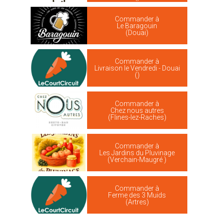
Commander à
Le Baragouin
(Douai)
Commander à
Livraison le Vendredi - Douai
()
Commander à
Chez nous autres
(Flines-lez-Raches)
Commander à
Les Jardins du Pluvinage
(Verchain-Maugré )
Commander à
Ferme des 3 Muids
(Artres)