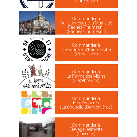
(Dunkerque)
Commander à
Salle annexe de la Mairie de
Faches-Thumesnil
(Faches-Thumesnil)
Commander à
De Farine et d'Eau Fraiche
(Gravelines)
Commander à
La Ferme des Mions
(Hazebrouck)
Commander à
Ferm'Entières
(La Chapelle-d'Armentières)
Commander à
Elevage Delmotte
(Laventie)