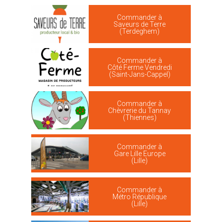
Commander à
Saveurs de Terre
(Terdeghem)
Commander à
Côté Ferme Vendredi
(Saint-Jans-Cappel)
Commander à
Chèvrerie du Tannay
(Thiennes)
Commander à
Gare Lille Europe
(Lille)
Commander à
Métro République
(Lille)