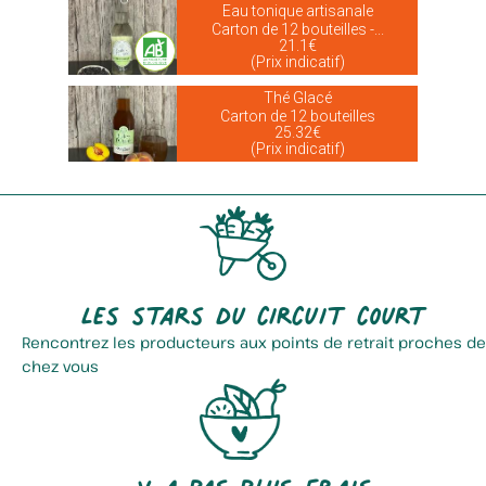
Eau tonique artisanale
Carton de 12 bouteilles -...
21.1€
(Prix indicatif)
Thé Glacé
Carton de 12 bouteilles
25.32€
(Prix indicatif)
Les stars du circuit court
Rencontrez les producteurs aux points de retrait proches de
chez vous
Y a pas plus frais