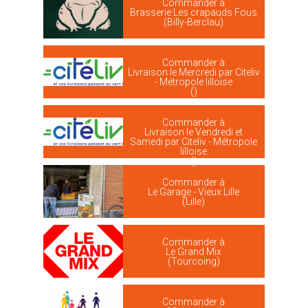
Commander à
Brasserie Les crapauds Fous
(Billy-Berclau)
Commander à
Livraison le Mercredi par Citeliv
- Métropole lilloise
()
Commander à
Livraison le Vendredi et
Samedi par Citeliv - Métropole
lilloise
()
Commander à
Le Garage - Vieux Lille
(Lille)
Commander à
Le Grand Mix
(Tourcoing)
Commander à