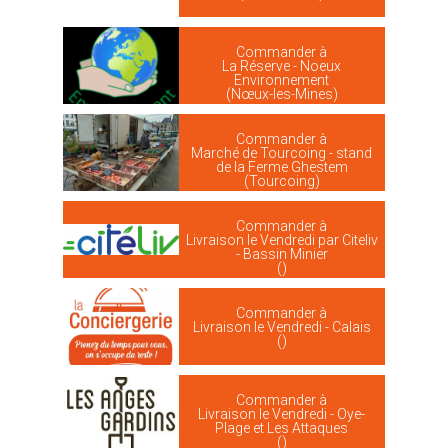
Commander à
La Réserve - Noeux
Environnement
(Nœux-les-Mines)
Commander à
Marché de Tourcoing - stand
de la Ferme Ghestem
(Tourcoing)
Commander à
Livraison le Vendredi par Citeliv
- Bassin Minier
()
Commander à
Livraison le Vendredi - Calais
()
Commander à
Livraison le Vendredi - Oye-
Plage et Les Attaques
()