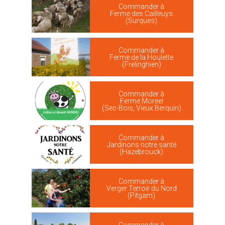
Commander à
Ferme des Cailleuys
(Surques)
Commander à
Ferme de la Houlette
(Frelinghien)
Commander à
Ferme Moreel
(Sec-Bois, Vieux Berquin)
Commander à
Jardinons notre santé
(Hazebrouck)
Commander à
Verger Terroir du Nord
(Pitgam)
Commander à