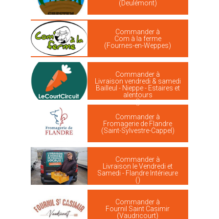
(Deulémont)
Commander à
Com à la ferme
(Fournes-en-Weppes)
Commander à
Livraison vendredi & samedi
Bailleul - Nieppe - Estaires et
alentours
()
Commander à
Fromagerie de Flandre
(Saint-Sylvestre-Cappel)
Commander à
Livraison le Vendredi et
Samedi - Flandre Intérieure
()
Commander à
Fournil Saint Casimir
(Vaudricourt)