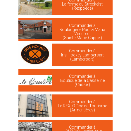
La ferme du Streckelst
(Rexpoëde)
Commander à
Boulangerie Paul & Maria
Vendredi
(Sainte-Marie-Cappel)
Commander à
Iris Hockey Lambersart
(Lambersart)
Commander à
Boutique de la Casseline
(Cassel)
Commander à
Le REX, Office de Tourisme
(Armentières)
Commander à