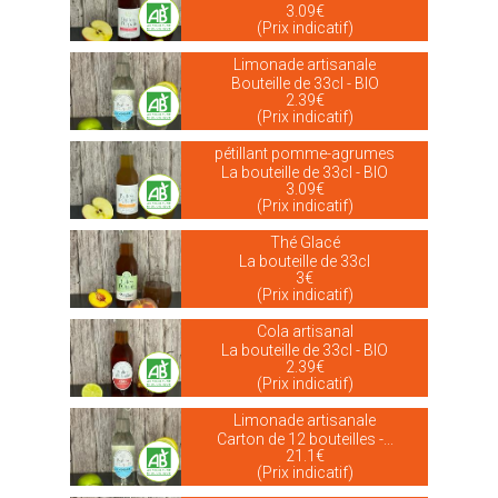
3.09€
(Prix indicatif)
Limonade artisanale
Bouteille de 33cl - BIO
2.39€
(Prix indicatif)
pétillant pomme-agrumes
La bouteille de 33cl - BIO
3.09€
(Prix indicatif)
Thé Glacé
La bouteille de 33cl
3€
(Prix indicatif)
Cola artisanal
La bouteille de 33cl - BIO
2.39€
(Prix indicatif)
Limonade artisanale
Carton de 12 bouteilles -...
21.1€
(Prix indicatif)