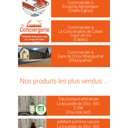
Commander à
Ecopôle Alimentaire
(Vieille-Église)
Commander à
La Conciergerie de Calais
Cœur de Vie
(Calais)
Commander à
Gare de Croix/Wasquehal
(Wasquehal)
Nos produits les plus vendus ...
Eau tonique artisanale
La bouteille de 33cl - BIO
2.39€
(Prix indicatif)
pétillant pomme-cassis
La bouteille de 33cl - BIO