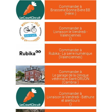
Commander à
Brasserie Bonne Bière BB
(Hérin )
Commander à
Livraison le Vendredi -
Valenciennes
()
Commander à
Rubika - La serre numérique
(Valenciennes)
Commander à
Le garage de la clinique
vétérinaire Saint-DRUON
(Cambrai )
Commander à
Livraison le Vendredi - Béthune
et alentours
()