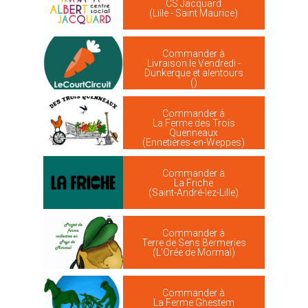
CS Jacquard
(Lille - Saint Maurice)
Commander à
Livraison le Vendredi -
Dunkerque et alentours
()
Commander à
La Ferme des Trois
Quenneaux
(Ennetières-en-Weppes)
Commander à
La Friche
(Saint-André-lez-Lille)
Commander à
Terre de Sens Bermeries
(L'Orée de Mormal)
Commander à
La Ferme Ghestem