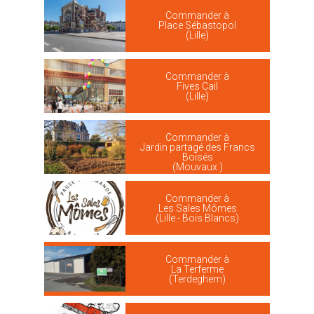
Commander à
Place Sébastopol
(Lille)
Commander à
Fives Cail
(Lille)
Commander à
Jardin partagé des Francs
Boisés
(Mouvaux )
Commander à
Les Sales Mômes
(Lille - Bois Blancs)
Commander à
La Terferme
(Terdeghem)