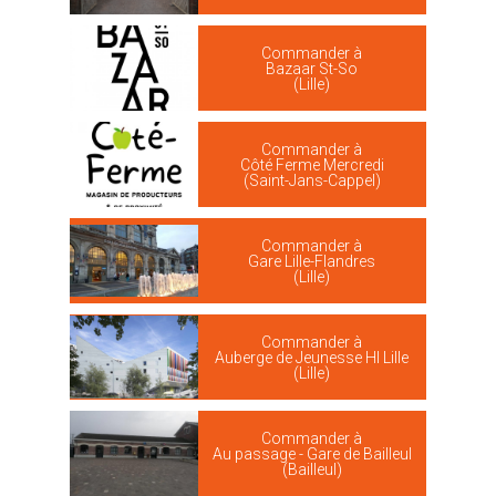
Commander à
Bazaar St-So
(Lille)
Commander à
Côté Ferme Mercredi
(Saint-Jans-Cappel)
Commander à
Gare Lille-Flandres
(Lille)
Commander à
Auberge de Jeunesse HI Lille
(Lille)
Commander à
Au passage - Gare de Bailleul
(Bailleul)