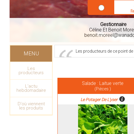
Fi
Gestionnaire
Céline Et Benoit More
benoit.moreel@wanado
Les producteurs de ce point de
MENU
Les
producteurs
Salade : Laitue verte
L'actu
(Pièces )
hebdomadaire
Le Potager De L'yser
D'où viennent
les produits