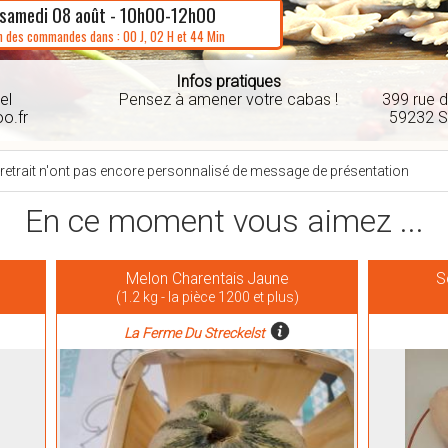
samedi 08 août - 10h00-12h00
n des commandes dans : 00 J, 02 H et 44 Min
Infos pratiques
el
Pensez à amener votre cabas !
399 rue d
o.fr
59232 S
 retrait n'ont pas encore personnalisé de message de présentation
En ce moment vous aimez ...
Melon Charentais Jaune
S
(1.2 kg - la pièce 1200 et plus)
La Ferme Du Streckelst