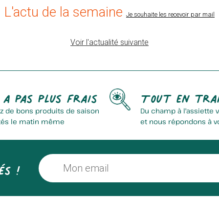
L'actu de la semaine
Je souhaite les recevoir par mail
Voir l'actualité suivante
Chips Bellevue
La Ferme Du Streckelst
 a pas plus frais
Tout en tra
z de bons produits de saison
Du champ à l'assiette 
tés le matin même
et nous répondons à v
és !
Ferme De L'aubépine
Côté Ferme