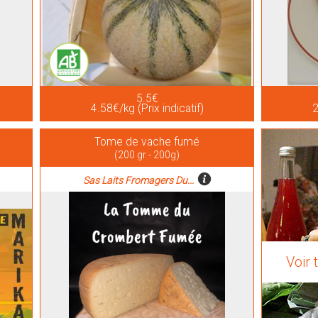
5.5€
4.58€/kg (Prix indicatif)
2
Tome de vache fumé
(200 gr - 200g)
Sas Laits Fromagers Du...
Voir 