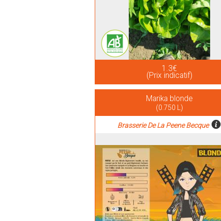
1.3€
(Prix indicatif)
Marika blonde
(0.750 L)
Brasserie De La Peene Becque