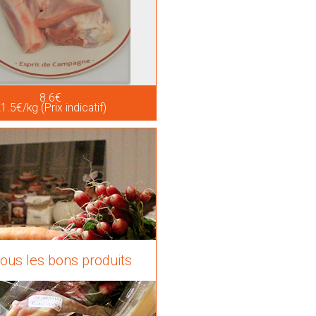
8.6€
1.5€/kg (Prix indicatif)
tous les bons produits