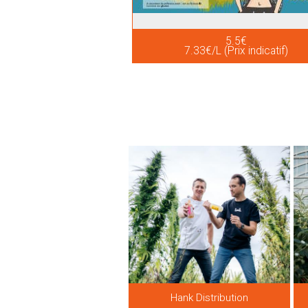
5.5€
7.33€/L (Prix indicatif)
Hank Distribution