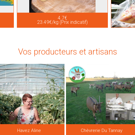
4.7€
23.49€/kg (Prix indicatif)
Vos producteurs et artisans
Havez Aline
Chèvrerie Du Tannay