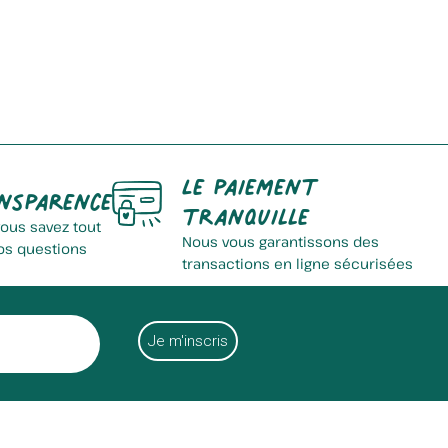
Sas Laits Fromagers Du...
Le paiement
nsparence
tranquille
vous savez tout
Nous vous garantissons des
os questions
transactions en ligne sécurisées
Champagne Leclère Torrens