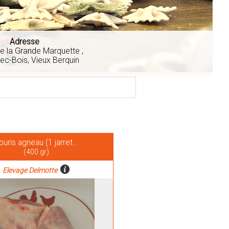
Adresse
e la Grande Marquette ,
ec-Bois, Vieux Berquin
ouris agneau (1 jarret...
(400 gr)
Elevage Delmotte